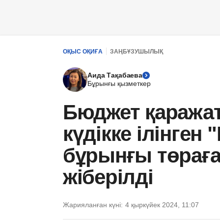
ОҚЫС ОҚИҒА
ЗАҢБҰЗУШЫЛЫҚ
Аида Тақабаева
Бұрынғы қызметкер
Бюджет қаражат
күдікке ілінге
бұрынғы төраға
жіберілді
Жарияланған күні:
4 қыркүйек 2024, 11:07