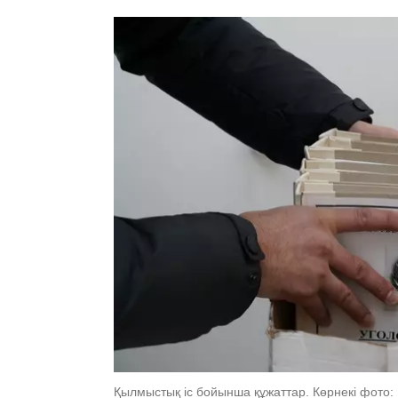
Қылмыстық іс бойынша құжаттар. Көрнекі фото