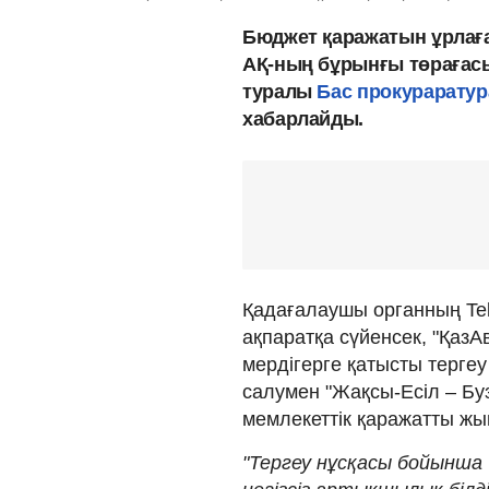
Бюджет қаражатын ұрлаған
АҚ-ның бұрынғы төрағасы
туралы
Бас прокураратур
хабарлайды.
Қадағалаушы органның Te
ақпаратқа сүйенсек, "Қаз
мердігерге қатысты тергеу
салумен "Жақсы-Есіл – Бу
мемлекеттік қаражатты жым
"Тергеу нұсқасы бойынша