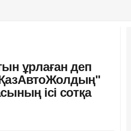
ын ұрлаған деп
н "ҚазАвтоЖолдың"
сының ісі сотқа