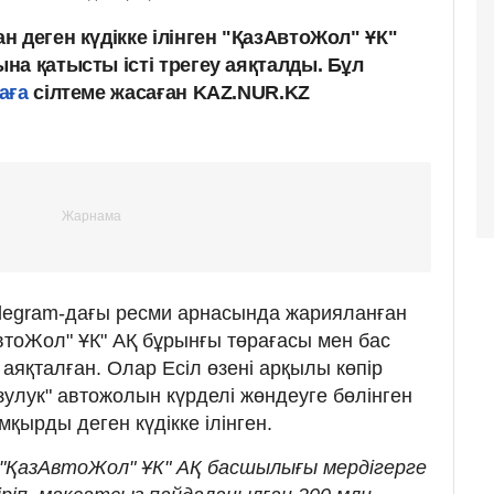
 деген күдікке ілінген "ҚазАвтоЖол" ҰК"
на қатысты істі трегеу аяқталды. Бұл
аға
сілтеме жасаған KAZ.NUR.KZ
legram-дағы ресми арнасында жарияланған
АвтоЖол" ҰК" АҚ бұрынғы төрағасы мен бас
 аяқталған. Олар Есіл өзені арқылы көпір
зулук" автожолын күрделі жөндеуге бөлінген
қырды деген күдікке ілінген.
 "ҚазАвтоЖол" ҰК" АҚ басшылығы мердігерге