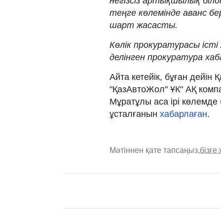
негізсіз артықшылық білд
теңге көлемінде аванс бе
шарт жасасты.
Көлік прокуратурасы істі
делінген прокуратура ха
Айта кетейік, бұған дейін 
"ҚазАвтоЖол" ҰК" АҚ ком
Мұратұлы аса ірі көлемде
ұсталғанын
хабарлаған
.
Мәтіннен қате тапсаңыз,
бізге