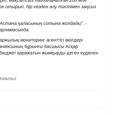
іріп, мақсатсыз пайдаланылған 200 млн
ре отырып, бір көзден алу тәсілімен заңсыз
 Астана қаласының сотына жолдады", -
барламасында.
Қаржылық мониторинг агенттігі өкілдері
паниясының бұрынғы басшысы Асқар
 бюджет қаражатын жымқырды деген күдікпен
 жазыңыз