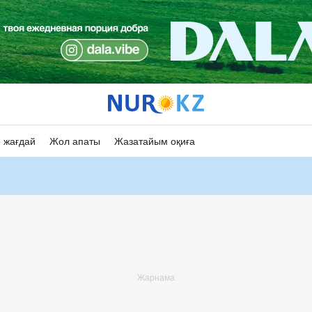
 жағдай
Жол апаты
Жазатайым оқиға