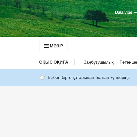
МӘЗІР
ОҚЫС ОҚИҒА
Заңбұзушылық
Төтенше
Бізбен бірге қатарынан болған күндеріңіз