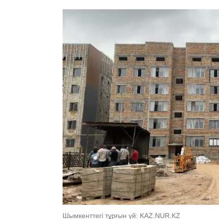
Шымкенттегі тұрғын үй: KAZ.NUR.KZ