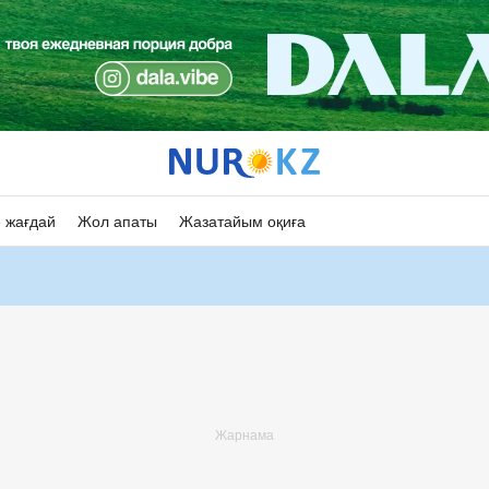
 жағдай
Жол апаты
Жазатайым оқиға