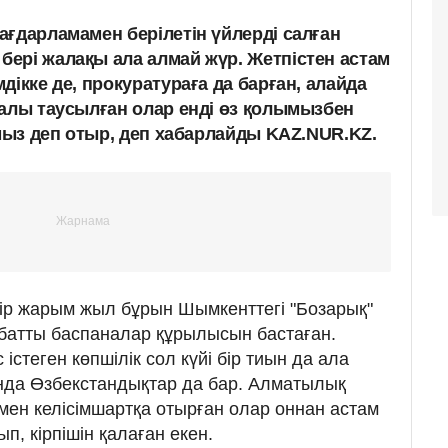
ағдарламамен берілетін үйлерді салған
ері жалақы ала алмай жүр. Жетпістен астам
дікке де, прокуратураға да барған, алайда
малы таусылған олар енді өз қолымызбен
амыз деп отыр, деп хабарлайды KAZ.NUR.KZ.
бір жарым жыл бұрын Шымкенттегі "Бозарық"
батты баспаналар құрылысын бастаған.
 істеген көпшілік сол күйі бір тиын да ала
да Өзбекстандықтар да бар. Алматылық
ен келісімшартқа отырған олар оннан астам
ып, кірпішін қалаған екен.