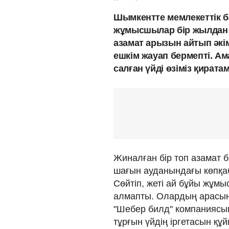
Шымкентте мемлекеттік б
жұмысшылар бір жылдан б
азамат арызын айтып әкім
ешкім жауап бермепті. А
салған үйді өзіміз қират
Жиналған бір топ азамат 
шағын ауданындағы көпқа
Сөйтіп, жеті ай бұйы жұмыс
алмапты. Олардың арасын
"Шебер билд" компаниясым
тұрғын үйдің іргетасын құй