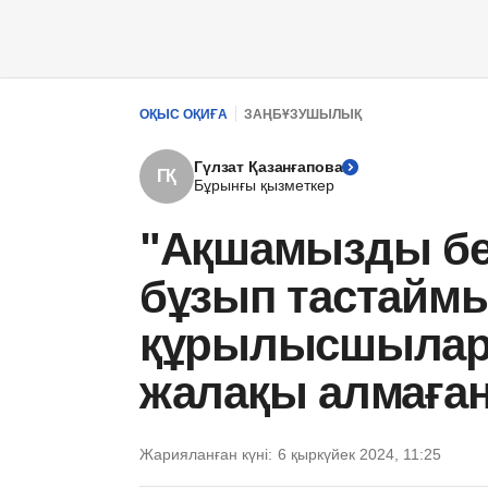
ОҚЫС ОҚИҒА
ЗАҢБҰЗУШЫЛЫҚ
Гүлзат Қазанғапова
ГҚ
Бұрынғы қызметкер
"Ақшамызды бер
бұзып тастайм
құрылысшылар 
жалақы алмаға
Жарияланған күні:
6 қыркүйек 2024, 11:25