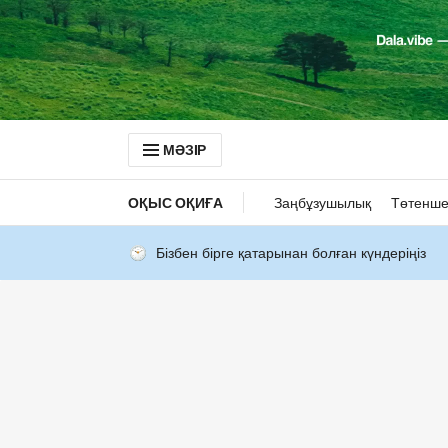
МӘЗІР
ОҚЫС ОҚИҒА
Заңбұзушылық
Төтенше
Бізбен бірге қатарынан болған күндеріңіз