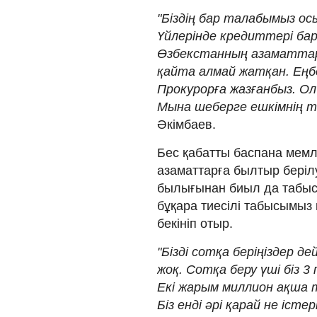
"Біздің бар талабымыз о
Үйлерінде кредиттері бар
Өзбекстанның азаматтары
қайта алмай жатқан. Еңб
Прокурорға жазғанбыз. Ол 
Мына шеберге ешкімнің ті
Әкімбаев.
Бес қабатты баспана мемле
азаматтарға былтыр берілу
былығынан биыл да табыс
бұқара тиесілі табысымыз
бекініп отыр.
"Бізді сотқа беріңіздер д
жоқ. Сотқа беру үші біз 3
Екі жарым миллион ақша тү
Біз енді әрі қарай не істе