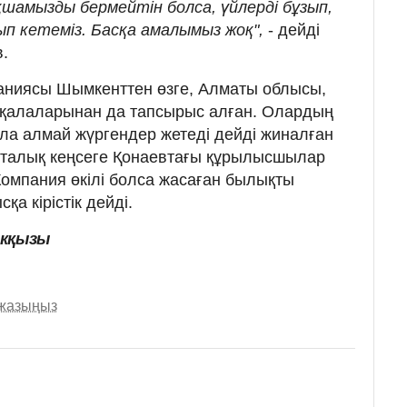
қшамызды бермейтін болса, үйлерді бұзып,
п кетеміз. Басқа амалымыз жоқ",
- дейді
.
ниясы Шымкенттен өзге, Алматы облысы,
 қалаларынан да тапсырыс алған. Олардың
а алмай жүргендер жетеді дейді жиналған
орталық кеңсеге Қонаевтағы құрылысшылар
омпания өкілі болса жасаған былықты
қа кірістік дейді.
екқызы
 жазыңыз