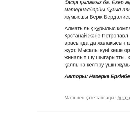
басқа қыламыз ба. Егер а
материалдарды бұзып алы
жұмысшы Берік Бердалиев
Алматылық құрылыс компа
Қостанай және Петропавл
арасында да жалақысын ал
жұрт. Мысалы күні кеше 
жиналып шу шығарыпты. К
қалпына келтіру үшін жұмыс
Авторы: Назерке Еркінб
Мәтіннен қате тапсаңыз,
бізге