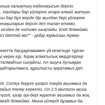
сынша халықтың еңбекақысын берсін.
. Нандары бар үйлеріне апара алмай жатқан.
 бар бұл жерде бір жылдан бері үйлеріне
екақыларын берсін деп талап етеміз.
кісіден де нәтиже шықпады. Енді білмейміз.
сі батпай ма?"
- дейді жұмысшы Арман
кеттік бағдарламамен үй кезегінде тұрған
і керек еді. Бірақ алматылық мердігерлер
талмайтын сыңайлы. Ал ашуға булыққан
 қайтарылмаса, құрылысты қиратамыз деп
ейді. Сотқа беруге қазіргі таңда ақшамыз да
 пайыз төлеу керекпіз. Ол 2,5 миллион ақша.
гілі, қазір әрі-бері жүретін ақшамыз да жоқ.
рімізді білмейміз. Мына үйлерді бұзамыз ба,