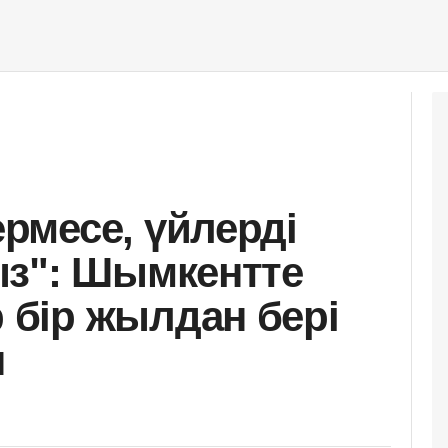
месе, үйлерді
ыз": Шымкентте
бір жылдан бері
н