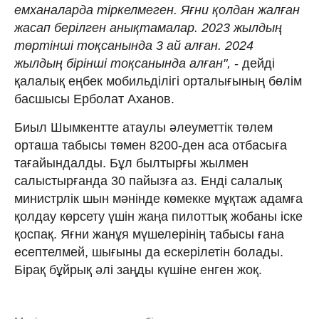
емханаларда тіркелмеген. Яғни қолдан жалған
жасап берілген анықтамалар. 2023 жылдың
төртінші тоқсанында 3 ай алған. 2024
жылдың бірінші тоқсанында алған",
- дейді
қалалық еңбек мобильділігі орталығының бөлім
басшысы Ерболат Аханов.
Биыл Шымкентте атаулы әлеуметтік төлем
орташа табысы төмен 8200-ден аса отбасыға
тағайындалды. Бұл былтырғы жылмен
салыстырғанда 30 пайызға аз. Енді салалық
министрлік шын мәнінде көмекке мұқтаж адамға
қолдау көрсету үшін жаңа пилоттық жобаны іске
қоспақ. Яғни жанұя мүшелерінің табысы ғана
есептелмей, шығыны да ескерілетін болады.
Бірақ бұйрық әлі заңды күшіне енген жоқ.