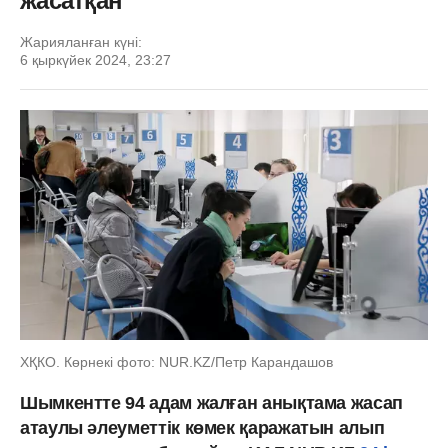
жасатқан
Жарияланған күні:
6 қыркүйек 2024, 23:27
ХҚКО. Көрнекі фото: NUR.KZ/Петр Карандашов
Шымкентте 94 адам жалған анықтама жасап
атаулы әлеуметтік көмек қаражатын алып