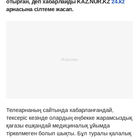
отырған, деп хабарлайды KAZ.NUR.KZ
24.kz
арнасына сілтеме жасап.
Телеарнаның сайтында хабарланғандай,
тексеріс кезінде олардың еңбекке жарамсыздық
қағазы ешқандай медициналық ұйымда
тіркелмеген болып шықты. Бұл туралы қалалық