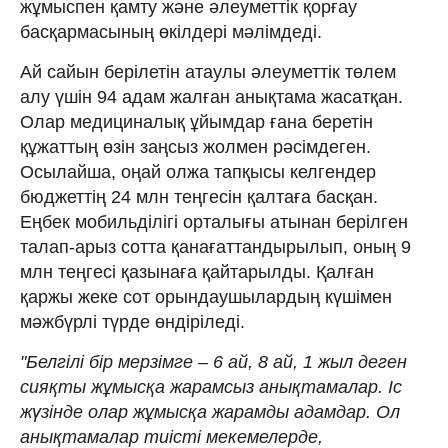
жұмыспен қамту және әлеуметтік қорғау
басқармасының өкілдері мәлімдеді.
Ай сайын берілетін атаулы әлеуметтік төлем
алу үшін 94 адам жалған анықтама жасатқан.
Олар медициналық ұйымдар ғана беретін
құжаттың өзін заңсыз жолмен рәсімдеген.
Осылайша, оңай олжа тапқысы келгендер
бюджеттің 24 млн теңгесін қалтаға басқан.
Еңбек мобильділігі орталығы атынан берілген
талап-арыз сотта қанағаттандырылып, оның 9
млн теңгесі қазынаға қайтарылды. Қалған
қаржы жеке сот орындаушылардың күшімен
мәжбүрлі түрде өндіріледі.
"Белгілі бір мерзімге – 6 ай, 8 ай, 1 жыл деген
сияқты жұмысқа жарамсыз анықтамалар. Іс
жүзінде олар жұмысқа жарамды адамдар. Ол
анықтамалар тиісті мекемелерде,