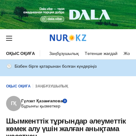
ОҚЫС ОҚИҒА
Заңбұзушылық
Төтенше жағдай
Жол а
Бізбен бірге қатарынан болған күндеріңіз
ОҚЫС ОҚИҒА
ЗАҢБҰЗУШЫЛЫҚ
Гүлзат Қазанғапова
ГҚ
Бұрынғы қызметкер
Шымкенттік тұрғындар әлеуметтік
көмек алу үшін жалған анықтама