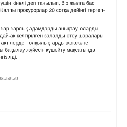
 үшін кінәлі деп танылып, бір жылға бас
алпы прокурорлар 20 сотқа дейінгі тергеп-
 бар барлық адамдарды анықтау, оларды
ндай-ақ келтірілген залалды өтеу шаралары
к актілердегі олқылықтарды жоюжәне
ы бақылау жүйесін күшейту мақсатында
гізілді.
 жазыңыз