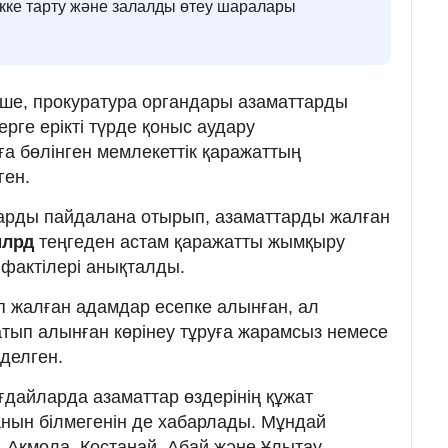
ікке тарту және залалды өтеу шаралары
нше, прокуратура органдары азаматтарды
лерге ерікті түрде қоныс аудару
ға бөлінген мемлекеттік қаражаттың
ген.
арды пайдалана отырып, азаматтарды жалған
млрд
теңгеден астам қаражатты жымқыру
 фактілері анықталды.
 жалған адамдар есепке алынған, ал
атып алынған көрінеу тұруға жарамсыз немесе
делген.
ғдайларда азаматтар өздерінің құжат
нын білмегенін де хабарлады. Мұндай
 Ақмола, Қостанай, Абай және Ұлытау