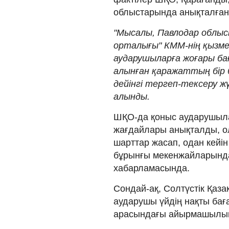
облыстарында анықталған
"Мысалы, Павлодар облысы
орталығы" КММ-нің қызме
аударушыларға жоғары б
алынған қаражаттың бір б
дейінгі тергеп-тексеру ж
алынды.
ШҚО-да қоныс аударушыла
жағдайлары анықталды, ол
шарттар жасап, одан кейін
бұрынғы мекенжайларында 
хабарламасында.
Сондай-ақ, Солтүстік Қаз
аударушы үйдің нақты бағ
арасындағы айырмашылықт