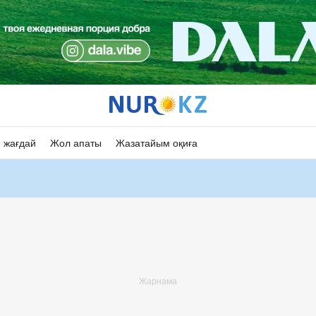
 жағдай
Жол апаты
Жазатайым оқиға