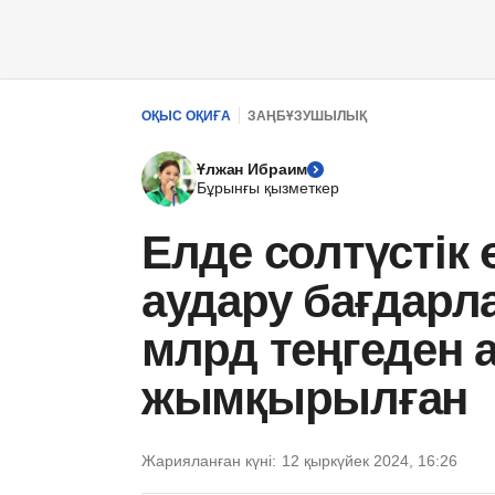
ОҚЫС ОҚИҒА
ЗАҢБҰЗУШЫЛЫҚ
Ұлжан Ибраим
Бұрынғы қызметкер
Елде солтүстік 
аудару бағдар
млрд теңгеден 
жымқырылған
Жарияланған күні:
12 қыркүйек 2024, 16:26