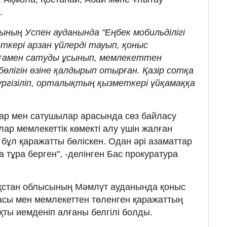
.
ның Успен ауданында "Еңбек мобильділігі
ткері арзан үйлерді тауып, қоныс
ағамен сатуды ұсынып, мемлекеттен
өлігін өзіне қалдырып отырған. Қазір сотқа
үргізіліп, орталықтың қызметкері үйқамаққа
р мен сатушылар арасында сөз байласу
ар мемлекеттік көмекті алу үшін жалған
 бұл қаражатты бөліскен. Одан әрі азаматтар
тұра берген", -делінген Бас прокуратура
ақстан облысының Мәмлүт ауданында қоныс
асы мен мемлекеттен төленген қаражаттың
ы иемденіп алғаны белгілі болды.