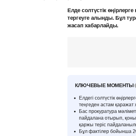
Елде солтүстік өңірлерге
тергеуге алынды. Бұл ту
жасап хабарлайды.
КЛЮЧЕВЫЕ МОМЕНТЫ
Елдегі солтүстік өңірле
теңгеден астам қаража
Бас прокуратура мәліме
пайдалана отырып, қоны
қаржы теріс пайдаланыл
Бұл фактілер бойынша 20 