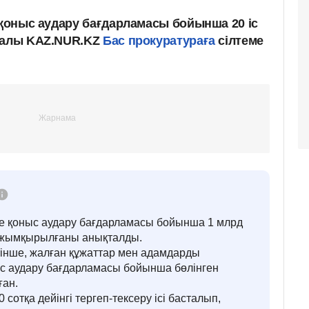
 қоныс аудару бағдарламасы бойынша 20 іс
ралы KAZ.NUR.KZ
Бас прокуратураға
сілтеме
рге қоныс аудару бағдарламасы бойынша 1 млрд
т жымқырылғаны анықталды.
тінше, жалған құжаттар мен адамдарды
с аудару бағдарламасы бойынша бөлінген
ған.
сотқа дейінгі тергеп-тексеру ісі басталып,