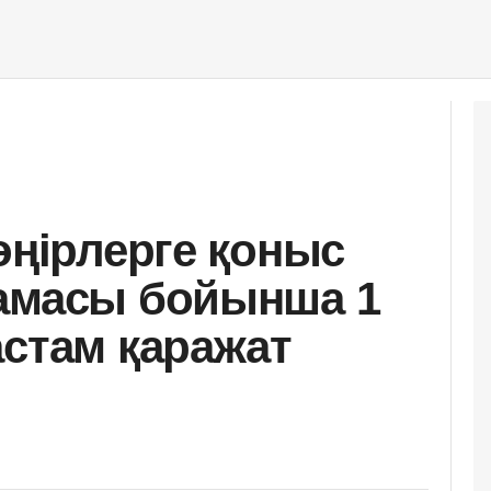
өңірлерге қоныс
ламасы бойынша 1
астам қаражат