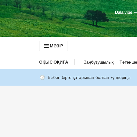
МӘЗІР
ОҚЫС ОҚИҒА
Заңбұзушылық
Төтенше
Бізбен бірге қатарынан болған күндеріңіз