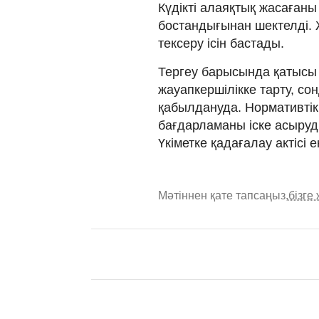
Күдікті алаяқтық жасағаны
бостандығынан шектелді. Ж
тексеру ісін бастады.
Тергеу барысында қатысы
жауапкершілікке тарту, со
қабылдануда. Нормативті
бағдарламаны іске асыруд
Үкіметке қадағалау актісі ен
Мәтіннен қате тапсаңыз,
бізге