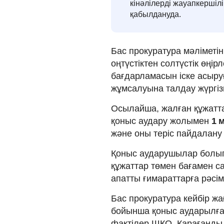
кінәлілерді жауапкершіл
қабылдануда.
Бас прокуратура мәліметі
оңтүстіктен солтүстік өңір
бағдарламасын іске асыру
жұмсалуына талдау жүргіз
Осылайша, жалған құжатт
қоныс аудару жолымен
1 
және оны теріс пайдалану
Қоныс аударушылар болып
құжаттар төмен бағамен с
апатты ғимараттарға рәсім
Бас прокуратура кейбір жа
бойынша қоныс аударылға
фактілер ШҚО, Қарағанды,