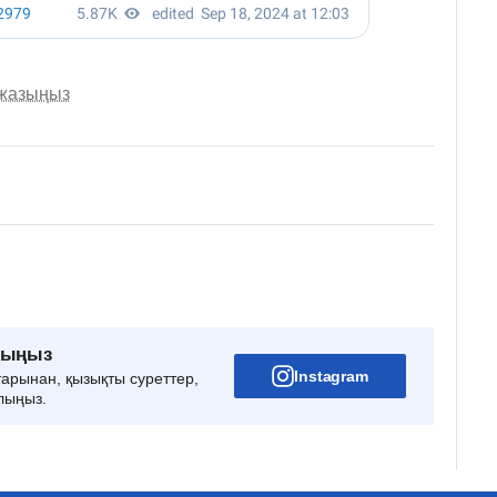
 жазыңыз
рыңыз
Instagram
тарынан, қызықты суреттер,
лыңыз.