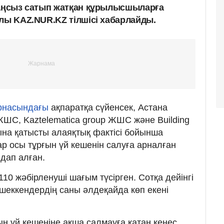
заңсыз сатып жатқан құрылысшыларға
алы KAZ.NUR.KZ тілшісі хабарлайды.
арнасындағы
ақпаратқа сүйенсек, Астана
ЖШС, Kaztelematica group ЖШС және Building
а қатысты алаяқтық фактісі бойынша
р осы тұрғын үй кешенін салуға арналған
дап алған.
110 жәбірленуші шағым түсірген. Сотқа дейінгі
шеккендердің саны әлдеқайда көп екені
ын үй кешеніне ақша салмауға қатаң кеңес