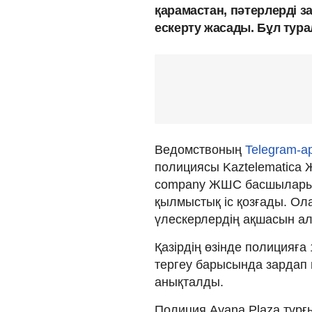
қарамастан, пәтерлерді 
ескерту жасады. Бұл тур
Ведомствоның
Telegram-
полициясы Kaztelematicа 
company ЖШС басшыларын
қылмыстық іс қозғады. Ола
үлескерлердің ақшасын ал
Қазірдің өзінде полицияға 
тергеу барысында зардап 
анықталды.
Полиция Ayana Plaza тұрғ