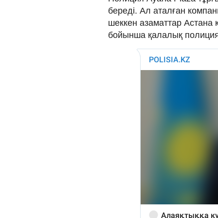
береді. Ал аталған комп
шеккен азаматтар Астана 
бойынша қалалық полиция 