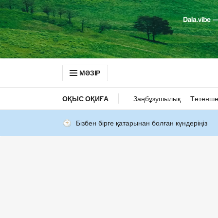
МӘЗІР
ОҚЫС ОҚИҒА
Заңбұзушылық
Төтенше
Бізбен бірге қатарынан болған күндеріңіз