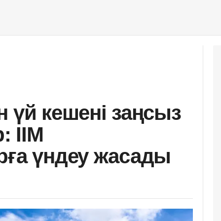
н үй кешені заңсыз
 ІІМ
рға үндеу жасады