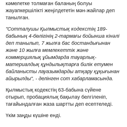
кәмелетке толмаған баланың болуы
жауапкершілікті жеңілдететін мән-жайлар деп
танылған.
"Сотталушы Қылмыстық кодекстің 189-
бабының 4-бөлігінің 2-тармағы бойынша кінәлі
деп танылып, 7 жылға бас бостандығынан
және 10 жылға мемлекеттік және
коммерциялық ұйымдарда тауарлық-
материалдық құндылықтарға билік етумен
байланысты лауазымдарды атқару құқығынан
айырылды", - делінген сот хабарламасында.
Қылмыстық кодекстің 63-бабына сүйене
отырып, пробациялық бақылау белгіленіп,
тағайындалған жаза шартты деп есептеледі.
Үкім заңды күшіне енді.