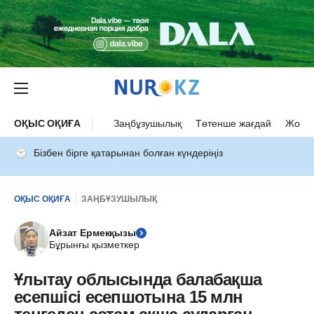
ОҚЫС ОҚИҒА
Заңбұзушылық
Төтенше жағдай
Жол а
Бізбен бірге қатарынан болған күндеріңіз
ОҚЫС ОҚИҒА
ЗАҢБҰЗУШЫЛЫҚ
Айзат Ермекқызы
Бұрынғы қызметкер
Ұлытау облысында балабақша
есепшісі есепшотына 15 млн