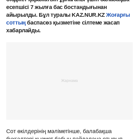
есепшісі 7 жылға бас бостандығынан
айырылды. Бұл туралы KAZ.NUR.KZ
Жоғарғы
соттың
баспасөз қызметіне сілтеме жасап
хабарлайды.
Сот өкілдерінің мәліметінше, балабақша
бухгалтері қызмет бабын пайдалана отырып,