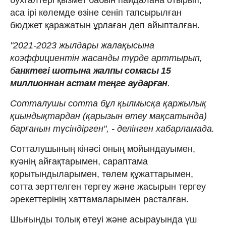
аса ірі көлемде өзіне сеніп тапсырылған
бюджет қаражатын ұрлаған деп айыпталған.
"2021-2023 жылдары жалақысына
коэффициентін жасанды түрде арттырып,
б
анктегі шотына жалпы сомасы 15
миллионнан астам теңге аударған
.
Сотталушы сотта бұл қылмысқа қаржылық
қиындықтардан (қарызын өтеу мақсатында)
барғанын түсіндірген", - делінген хабарламада.
Сотталушының кінәсі оның мойындауымен,
куәнің айғақтарымен, сараптама
қорытындыларымен, төлем құжаттарымен,
сотта зерттелген тергеу және жасырын тергеу
әрекеттерінің хаттамаларымен расталған.
Шығынды толық өтеуі және асырауында үш