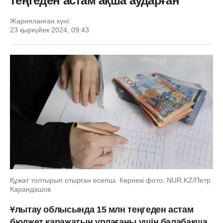
теңгеден астам ақша аударған
Жарияланған күні:
23 қыркүйек 2024, 09:43
Құжат толтырып отырған есепші. Көрнекі фото: NUR.KZ/Петр
Карандашов
Ұлытау облысында 15 млн теңгеден астам
бюджет қаражатын ұрлағаны үшін балабақша