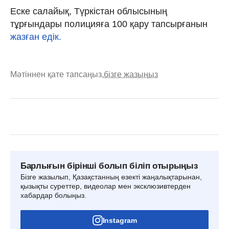
Еске салайық, Түркістан облысының
тұрғындары полицияға 100 қару тапсырғанын
жазған едік.
Мәтіннен қате тапсаңыз,
бізге жазыңыз
Барлығын бірінші болып біліп отырыңыз
Бізге жазылып, Қазақстанның өзекті жаңалықтарынан,
қызықты суреттер, видеолар мен эксклюзивтерден
хабардар болыңыз.
Instagram