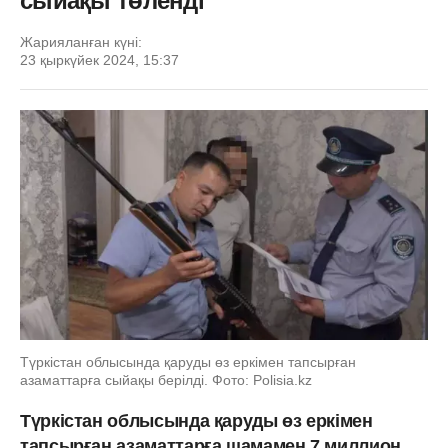
сыйақы төленді
Жарияланған күні:
23 қыркүйек 2024, 15:37
Түркістан облысында қаруды өз еркімен тапсырған
азаматтарға сыйақы берілді. Фото: Polisia.kz
Түркістан облысында қаруды өз еркімен
тапсырған азаматтарға шамамен 7 миллион