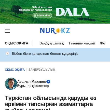
ОҚЫС ОҚИҒА
Заңбұзушылық
Төтенше жағдай
Жол а
Бізбен бірге қатарынан болған күндеріңіз
ОҚЫС ОҚИҒА
ЗАҢБҰЗУШЫЛЫҚ
Асылан Маханов
Бұрынғы қызметкер
Түркістан облысында қаруды өз
еркімен тапсырған азаматтарға