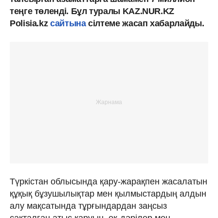
теңге төленді. Бұл туралы KAZ.NUR.KZ
Polisia.kz
сайтына
сілтеме жасап хабарлайды.
Түркістан облысында қару-жарақпен жасалатын
құқық бұзушылықтар мен қылмыстардың алдын
алу мақсатында тұрғындардан заңсыз
сақталған атыс қаруын, оқ-дәрілер мен