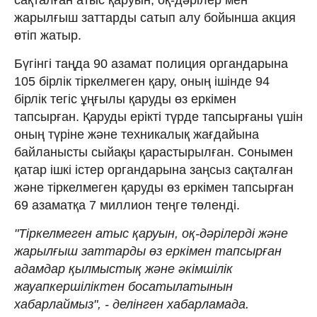
жарылғыш заттарды сатып алу бойынша акция
өтіп жатыр.
Бүгінгі таңда 90 азамат полиция органдарына
105 бірлік тіркелмеген қару, оның ішінде 94
бірлік тегіс ұңғылы қаруды өз еркімен
тапсырған. Қаруды ерікті түрде тапсырғаны үшін
оның түріне және техникалық жағдайына
байланысты сыйақы қарастырылған. Сонымен
қатар ішкі істер органдарына заңсыз сақталған
және тіркелмеген қаруды өз еркімен тапсырған
69 азаматқа 7 миллион теңге төленді.
"Тіркелмеген атыс қаруын, оқ-дәрілерді және
жарылғыш заттарды өз еркімен тапсырған
адамдар қылмыстық және әкімшілік
жауапкершіліктен босатылатынын
хабарлаймыз", - делінген хабарламада.