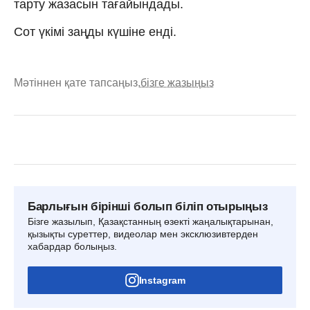
тарту жазасын тағайындады.
Сот үкімі заңды күшіне енді.
Мәтіннен қате тапсаңыз,
бізге жазыңыз
Барлығын бірінші болып біліп отырыңыз
Бізге жазылып, Қазақстанның өзекті жаңалықтарынан,
қызықты суреттер, видеолар мен эксклюзивтерден
хабардар болыңыз.
Instagram