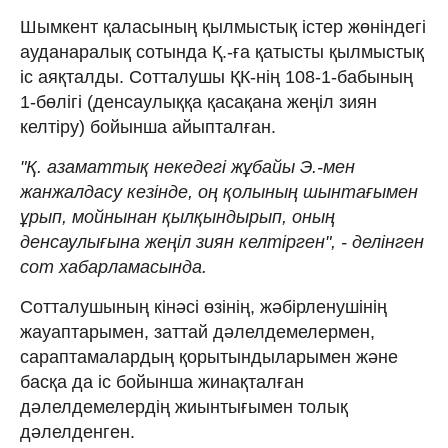
Шымкент қаласының қылмыстық істер жөніндегі
ауданаралық сотында Қ.-ға қатысты қылмыстық
іс аяқталды. Сотталушы ҚК-нің 108-1-бабының
1-бөлігі (денсаулыққа қасақана жеңіл зиян
келтіру) бойынша айыпталған.
"Қ. азаматтық некедегі жұбайы Э.-мен
жанжалдасу кезінде, оң қолының шынтағымен
ұрып, мойнынан қылқындырып, оның
денсаулығына жеңіл зиян келтірген", - делінген
сот хабарламасында.
Сотталушының кінәсі өзінің, жәбірленушінің
жауаптарымен, заттай дәлелдемелермен,
сараптамалардың қорытындыларымен және
басқа да іс бойынша жинақталған
дәлелдемелердің жиынтығымен толық
дәлелденген.