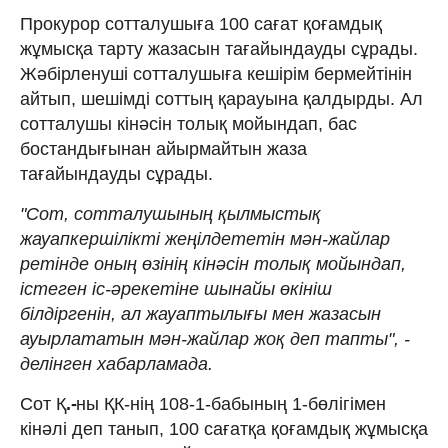
Прокурор сотталушыға 100 сағат қоғамдық
жұмысқа тарту жазасын тағайындауды сұрады.
Жәбірленуші сотталушыға кешірім бермейтінін
айтып, шешімді соттың қарауына қалдырды. Ал
сотталушы кінәсін толық мойындап, бас
бостандығынан айырмайтын жаза
тағайындауды сұрады.
"Сот, сотталушының қылмыстық
жауапкершілікті жеңілдететін мән-жайлар
ретінде оның өзінің кінәсін толық мойындап,
істеген іс-әрекетіне шынайы өкініш
білдіргенін, ал жауаптылығы мен жазасын
ауырлататын мән-жайлар жоқ деп тапты", -
делінген хабарламада.
Сот Қ
.-
ны ҚК-нің 108-1-бабының 1-бөлігімен
кінәлі деп танып, 100 сағатқа қоғамдық жұмысқа