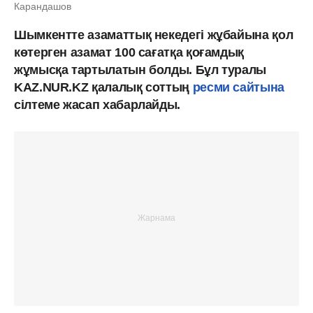
Карандашов
Шымкентте азаматтық некедегі жұбайына қол
көтерген азамат 100 сағатқа қоғамдық
жұмысқа тартылатын болды. Бұл туралы
KAZ.NUR.KZ қалалық соттың
ресми сайтына
сілтеме жасап хабарлайды.