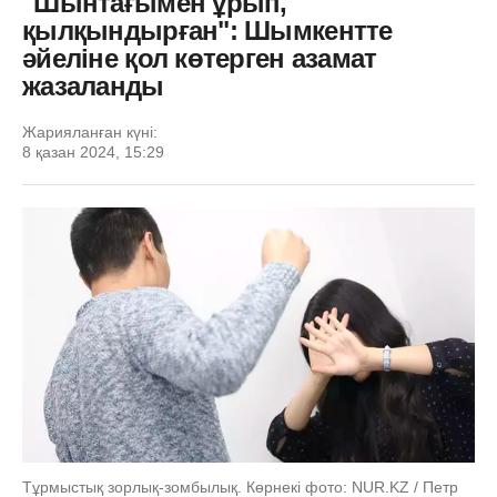
"Шынтағымен ұрып,
қылқындырған": Шымкентте
әйеліне қол көтерген азамат
жазаланды
Жарияланған күні:
8 қазан 2024, 15:29
Тұрмыстық зорлық-зомбылық. Көрнекі фото: NUR.KZ / Петр