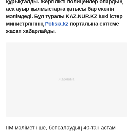
құрықталды. Жергілікті полицейлер олардың
аса ауыр қылмыстарға қатысы бар екенін
мәлімдеді. Бұл туралы KAZ.NUR.KZ Ішкі істер
министрлігінің
Polisia.kz
порталына сілтеме
жасап хабарлайды.
ІІМ мәліметінше, бопсалаудың 40-тан астам