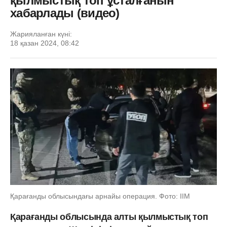
қылмыстық топ ұсталғанын
хабарлады (видео)
Жарияланған күні:
18 қазан 2024, 08:42
Қарағанды облысындағы арнайы операция. Фото: ІІМ
Қарағанды ​​облысында алты қылмыстық топ