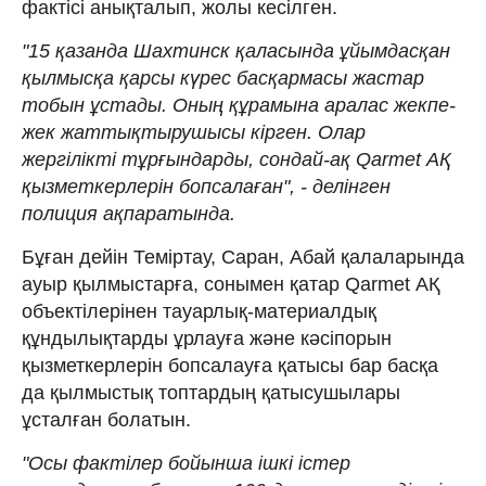
фактісі анықталып, жолы кесілген.
"15 қазанда Шахтинск қаласында ұйымдасқан
қылмысқа қарсы күрес басқармасы жастар
тобын ұстады. Оның құрамына аралас жекпе-
жек жаттықтырушысы кірген. Олар
жергілікті тұрғындарды, сондай-ақ Qarmet АҚ
қызметкерлерін бопсалаған", - делінген
полиция ақпаратында.
Бұған дейін Теміртау, Саран, Абай қалаларында
ауыр қылмыстарға, сонымен қатар Qarmet АҚ
объектілерінен тауарлық-материалдық
құндылықтарды ұрлауға және кәсіпорын
қызметкерлерін бопсалауға қатысы бар басқа
да қылмыстық топтардың қатысушылары
ұсталған болатын.
"Осы фактілер бойынша ішкі істер