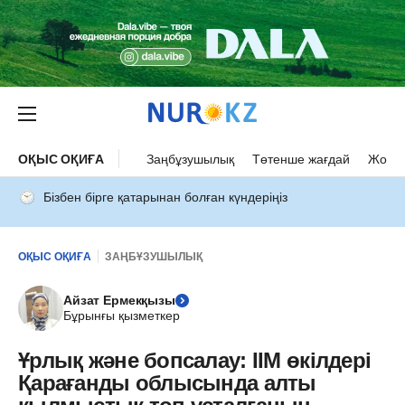
ОҚЫС ОҚИҒА
Заңбұзушылық
Төтенше жағдай
Жол а
Бізбен бірге қатарынан болған күндеріңіз
ОҚЫС ОҚИҒА
ЗАҢБҰЗУШЫЛЫҚ
Айзат Ермекқызы
Бұрынғы қызметкер
Ұрлық және бопсалау: ІІМ өкілдері
Қарағанды облысында алты