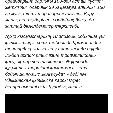
органдарына барлығы 100-ден астам күдікті
жеткізілді, олардың 39-ы қамауға алынды. 150-
ге жуық тінту шаралары жүргізілді. Қару-
жарақ пен оқ-дәрілер, сондай-ақ басқа да
заттай дәлелдемелер тәркіленді.
Ауыр қылмыстардың 16 эпизоды бойынша үш
қылмыстық іс сотқа жіберілді. Криминалдық
топтардың жолын кесу нәтижесінде өңірде
30-дан астам атыс және травматикалық
қару, оқ-дәрілер тәркіленді. Өңірлерде
құқықтық тәртіпті қамтамасыз ету
бойынша жұмыс жалғасуда", - деді ІІМ
ұйымдасқан қылмысқа қарсы күрес
департаменті өкілі Қуандық Алпыс.