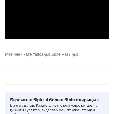
Мәтіннен қате тапсаңыз,
бізге жазыңыз
Барлығын бірінші болып біліп отырыңыз
Бізге жазылып, Қазақстанның өзекті жаңалықтарынан,
қызықты суреттер, видеолар мен эксклюзивтерден