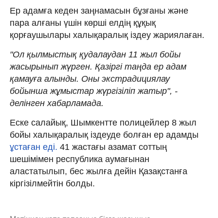
Ер адамға кеден заңнамасын бұзғаны және
пара алғаны үшін көрші елдің құқық
қорғаушылары халықаралық іздеу жариялаған.
"Ол қылмыстық қудалаудан 11 жыл бойы
жасырынып жүрген. Қазіргі таңда ер адам
қамауға алынды. Оны экстрадициялау
бойынша жұмыстар жүргізіліп жатыр", -
делінген хабарламада.
Еске салайық, Шымкентте полицейлер 8 жыл
бойы халықаралық іздеуде болған ер адамды
ұстаған еді.
41 жастағы азамат соттың
шешімімен республика аумағынан
аластатылып, бес жылға дейін Қазақстанға
кіргізілмейтін болды.