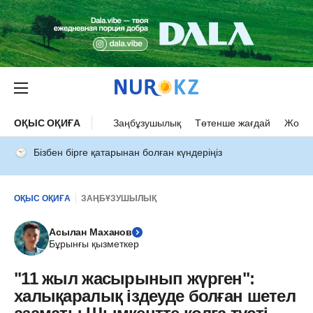
ОҚЫС ОҚИҒА
Заңбұзушылық
Төтенше жағдай
Жол а
Бізбен бірге қатарынан болған күндеріңіз
ОҚЫС ОҚИҒА
ЗАҢБҰЗУШЫЛЫҚ
Асылан Маханов
Бұрынғы қызметкер
"11 жыл жасырынып жүрген":
халықаралық іздеуде болған шетел