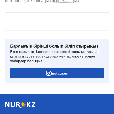
Мәтіннен қате тапсаңыз,
бізге жазыңыз
Барлығын бірінші болып біліп отырыңыз
Бізге жазылып, Қазақстанның өзекті жаңалықтарынан,
қызықты суреттер, видеолар мен эксклюзивтерден
хабардар болыңыз.
Instagram