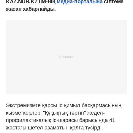
KAZ.NUR.KZ ІІМ-нің
медиа-порталына
сілтеме
жасап хабарлайды.
Экстремизмге қарсы іс-қимыл басқармасының
қызметкерлері "Құқықтық тәртіп" жедел-
профилактикалық іс-шарасы барысында 41
жастағы шетел азаматын қолға түсірді.