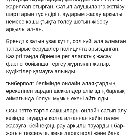
жариялап отырған. Сатып алушыларға жеткізу
шарттарын түсіндіріп, аударым жасау арқылы
немесе қашықтықта төлеу шотын жіберу
арқылы алған.
Брендтік затын ұзақ күтіп, сол күйі ала алмаған
тапсырыс берушілер полицияға арызданған.
Қазіргі таңда бірнеше рет алаяқтық жасау
фактісі бойынша тергеу жүргізіліп жатыр.
Күдіктілер қамауға алынды.
"Киберпол" бөлімінде онлайн-алаяқтардың
әрекетінен зардап шеккендер еліміздің барлық
аймағында болуы мүмкін екені айтылды.
Осы ретте тәртіп сақшылары онлайн сатып алу
кезінде тауарды қолға алғаннан кейін төлем
жасауға, бейнеқоңырау арқылы тауардың бар-
жоғын тексеруге, жеке деректерді және банк