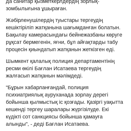
да санитар қызметкерлдердің зорлық-
зомбылығына ұшыраған.
Жәбірленушілердің туыстары тергеудің
кешіктіріліп жатқанына шағымданған болатын.
Бақылау камерасындағы бейнежазбаны көруге
рұқсат бермегенін, яғни, бұл айғақтарды табу
процесін қиындатып жатқанын жеткізген еді.
Шымкент қалалық полиция департаментінің
ресми өкілі Бағлан Исатаева тергеудің
жалғасып жатқанын мәлімдеді.
"Бұрын хабарланғандай, полиция
психиатриялық ауруханада зорлау дерегі
бойынша қылмыстық іс қозғады. Қазіргі уақытта
кешенді тергеу шаралары жүргізілуде. Екі
күдікті сот санкциясы бойынша қамауға
алынды", - деді Бағлан Исатаева.