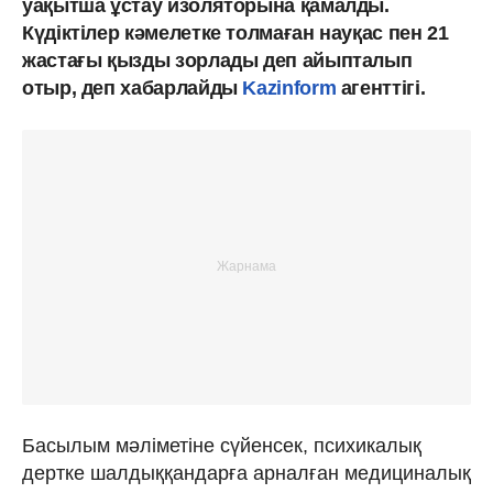
уақытша ұстау изоляторына қамалды.
Күдіктілер кәмелетке толмаған науқас пен 21
жастағы қызды зорлады деп айыпталып
отыр, деп хабарлайды
Kazinform
агенттігі.
Басылым мәліметіне сүйенсек, психикалық
дертке шалдыққандарға арналған медициналық