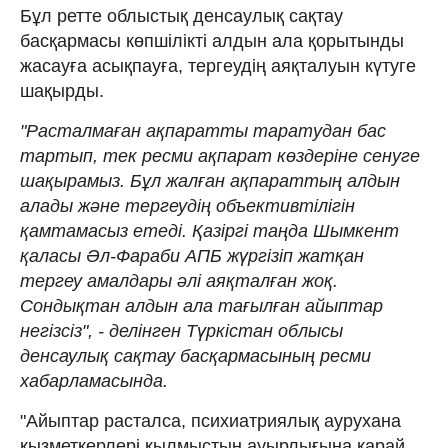
Бұл ретте облыстық денсаулық сақтау
басқармасы көпшілікті алдын ала қорытынды
жасауға асықпауға, тергеудің аяқталуын күтуге
шақырды.
"Расталмаған ақпаратты таратудан бас
тартып, тек ресми ақпарат көздеріне сенуге
шақырамыз. Бұл жалған ақпараттың алдын
алады және тергеудің объективтілігін
қамтамасыз етеді. Қазіргі таңда Шымкент
қаласы Әл-Фараби АПБ жүргізіп жатқан
тергеу амалдары әлі аяқталған жоқ.
Сондықтан алдын ала тағылған айыптар
негізсіз", - делінген Түркістан облысы
денсаулық сақтау басқармасының ресми
хабарламасында.
"Айыптар расталса, психиатриялық аурухана
қызметкерлері қылмыстың ауырлығына қарай