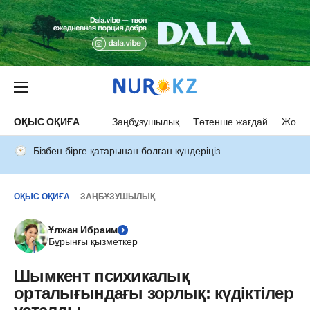
ОҚЫС ОҚИҒА
Заңбұзушылық
Төтенше жағдай
Жол а
Бізбен бірге қатарынан болған күндеріңіз
ОҚЫС ОҚИҒА
ЗАҢБҰЗУШЫЛЫҚ
Ұлжан Ибраим
Бұрынғы қызметкер
Шымкент психикалық
орталығындағы зорлық: күдіктілер