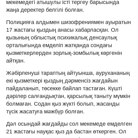
мекемедегі атышулы істі тергеу барысында
жаңа деректер белгілі болған.
Полицияға алдымен шизофрениямен ауыратын
17 жастағы қыздың анасы хабарласқан. Ол
қызының облыстық психикалық денсаулық
орталығында емделіп жатқанда сондағы
қызметкерлерден зорлық-зомбылық көргенін
айтқан.
Жәбірленуші тараптың айтуынша, аурухананың
екі қызметкері қыздың дәрменсіз жағдайын
пайдаланып, төсекке байлап тастаған. Күшті
дәрілер салғандықтан, қарсылық таныту мүмкін
болмаған. Содан қыз жүкті болып, жасанды
түсік жасатуға мәжбүр болған.
Дәл осындай жағдайды сол мекемеде емделген
21 жастағы науқас қыз да бастан өткерген. Ол