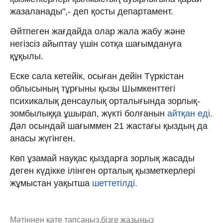
жазаланады",- деп қосты департамент.
Әйтпеген жағдайда олар жала жабу және
негізсіз айыптау үшін сотқа шағымдануға
құқылы.
Еске сала кетейік, осыған дейін Түркістан
облысының тұрғыны қызы Шымкенттегі
психикалық денсаулық орталығында зорлық-
зомбылыққа ұшырап, жүкті болғанын
айтқан еді.
Дәл осындай шағыммен 21 жастағы қыздың да
анасы жүгінген.
Көп ұзамай науқас қыздарға зорлық жасады
деген күдікке ілінген орталық қызметкерлері
жұмыстан уақытша
шеттетілді.
Мәтіннен қате тапсаңыз,
бізге жазыңыз