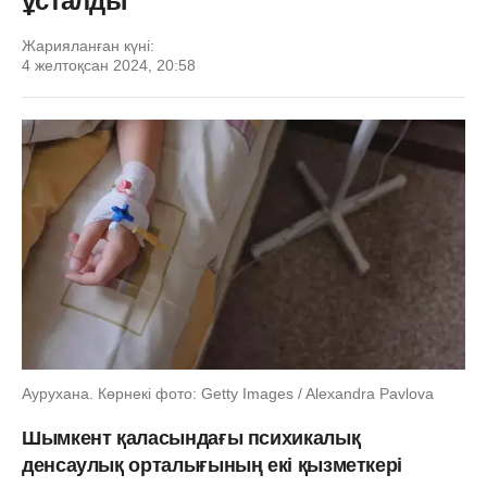
ұсталды
Жарияланған күні:
4 желтоқсан 2024, 20:58
Аурухана. Көрнекі фото: Getty Images / Alexandra Pavlova
Шымкент қаласындағы психикалық
денсаулық орталығының екі қызметкері