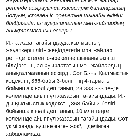
жауапкершілікті жеңілдететін мән-жайлар
ретінде асырауында жасөспірім балаларының
болуын, істеген іс-әрекетіне шынайы өкініш
білдіргенін, ал ауырлататын мән-жайлардың
анықталмағанын ескерді.
И.-ға жаза тағайындауда қылмыстық
жауапкершілігін жеңілдететін мән-жайлар
ретінде істеген іс-әрекетіне шынайы өкініш
білдіргенін, ал ауырлататын мән-жайлардың
анықталмағанын ескерді. Сот Б.-ны Қылмыстық
кодекстің 366-бабы 3-бөлігінің 4-тармағы
бойынша кінәлі деп танып, 23 333 333 теңге
көлемінде айыппұл жазасын тағайындады. И.-
ды Қылмыстық кодекстің 368-бабы 2-бөлігі
бойынша кінәлі деп танып, 10 млн теңге
көлемінде айыппұл жазасын тағайындады. Сот
үкімі заңды күшіне енген жоқ", - делінген
хабарламада.