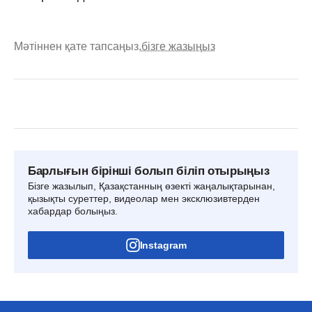
Мәтіннен қате тапсаңыз,
бізге жазыңыз
Барлығын бірінші болып біліп отырыңыз
Бізге жазылып, Қазақстанның өзекті жаңалықтарынан,
қызықты суреттер, видеолар мен эксклюзивтерден
хабардар болыңыз.
Instagram