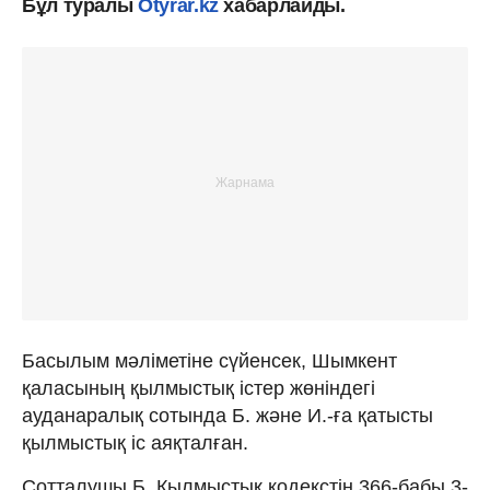
Бұл туралы
Otyrar.kz
хабарлайды.
Басылым мәліметіне сүйенсек, Шымкент
қаласының қылмыстық істер жөніндегі
ауданаралық сотында Б. және И.-ға қатысты
қылмыстық іс аяқталған.
Сотталушы Б. Қылмыстық кодекстің 366-бабы 3-