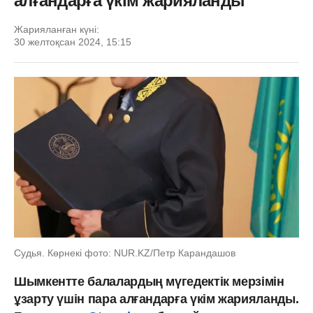
алғандарға үкім жарияланды
Жарияланған күні:
30 желтоқсан 2024, 15:15
Судья. Көрнекі фото: NUR.KZ/Петр Карандашов
Шымкентте балалардың мүгедектік мерзімін
ұзарту үшін пара алғандарға үкім жарияланды.