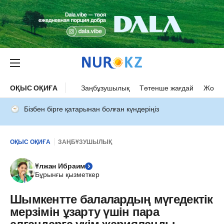
ОҚЫС ОҚИҒА
Заңбұзушылық
Төтенше жағдай
Жол а
Бізбен бірге қатарынан болған күндеріңіз
ОҚЫС ОҚИҒА
ЗАҢБҰЗУШЫЛЫҚ
Ұлжан Ибраим
Бұрынғы қызметкер
Шымкентте балалардың мүгедектік
мерзімін ұзарту үшін пара