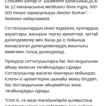
Сонымен қатар И. Шымкент қаласының ДСБ
№ 12 емханасының медбикесі бола тұра, 500
000 теңге парақорлыққа делдал болған", -
делінген хабарламада.
Сотталушылардың кінәсі өздерінің, куәлардың
жауаптары, жасырын тергеу әрекеттері, заттай
дәлелдемелер мен басқа да іс бойынша
жинақталған дәлелдемелердің жиынтығы
көмегімен толық дәлелденеді.
Прокурор сотталушыларға бас бостандығынан
айыру жазасын тағайындауды сұрады.
Сотталушылар жасаған кінәларын мойындап,
істеген іс-әрекеттеріне шынайы өкініш білдіріп,
бас бостандығынан айырмайтын жаза
тағайындауды сұрады.
"Сот Б.-ға жаза тағайындауда қылмыстық