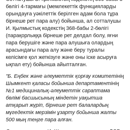
бөлігі 4-тармағы (мемлекеттік функцияларды
орындауға уәкілеттік берілген адам бола тұра
бірнеше рет пара алу) бойынша, ал сотталушы
И. Қылмыстық кодекстің 368-бабы 2-бөлігі
(парақорлыққа бірнеше рет делдал болу, яғни
пара берушiге және пара алушыға олардың
арасындағы пара алу және беру туралы
келісімге қол жеткiзуге және оны iске асыруға
ықпал ету) бойынша айыпталған.
"Б. Еңбек және әлеуметтік қорғау комитетінің
Шымкент қаласы бойынша департаментінің
№1 медициналық-әлеуметтік сараптама
бөлімі басшысының міндетін уақытша
атқарып жүріп, бірнеше рет балалардың
мүгедектік мерзімін ұзарту бойынша жалпы
500 мың теңге пара алған.