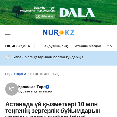
ОҚЫС ОҚИҒА
Заңбұзушылық
Төтенше жағдай
Жол а
Бізбен бірге қатарынан болған күндеріңіз
ОҚЫС ОҚИҒА
ЗАҢБҰЗУШЫЛЫҚ
Қаламқас Төре
ҚТ
Бұрынғы қызметкер
Астанада үй қызметкері 10 млн
теңгенің зергерлік бұйымдарын