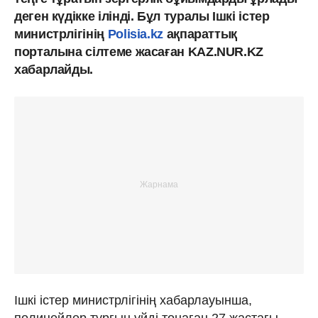
деген күдікке ілінді. Бұл туралы Ішкі істер
министрлігінің
Polisia.kz
ақпараттық
порталына сілтеме жасаған KAZ.NUR.KZ
хабарлайды.
Ішкі істер министрлігінің хабарлауынша,
полицейлер тұрғын үйді тонаған 27 жастағы