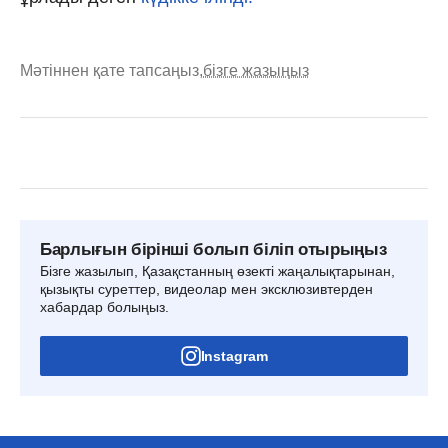
Мәтіннен қате тапсаңыз,
бізге жазыңыз
Барлығын бірінші болып біліп отырыңыз
Бізге жазылып, Қазақстанның өзекті жаңалықтарынан,
қызықты суреттер, видеолар мен эксклюзивтерден
хабардар болыңыз.
Instagram