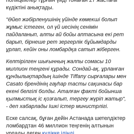
күдіктіні анықтады.
"Әйел жәбірленушінің үйінде көмекші болып
жұмыс істеген, ол үй иесінің сенімін
пайдаланып, алты ай бойы аптасына екі рет
барып, бірнеше рет зергерлік бұйымдарды
ұрлап, кейін оны ломбардқа сатып жіберген.
Келтірілген шығынның жалпы сомасы 10
миллион теңгені құрады. Сондай-ақ, ұрланған
құндылықтардың ішінде Tiffany сырғалары мен
Casato брендінің гауһар тасты сақинасы бар
екені белгілі болды. Аталған факті бойынша
қылмыстық іс қозғалып, тергеу жүріп жатыр",
- деп хабарлады Ішкі істер министрлігі.
Еске салсақ, бұған дейін Астанада шетелдіктер
ломбардтан 46 миллион теңгенің алтынын
ұрлады деген
күдікке ілінді.