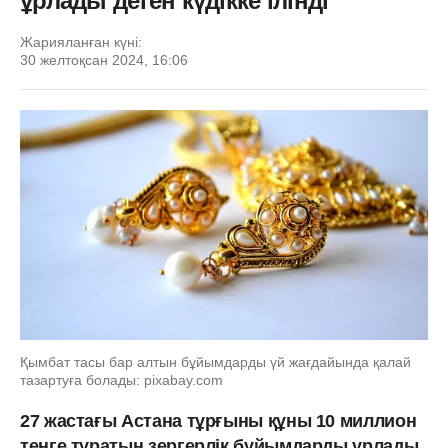
ұрлады деген күдікке ілінді
Жарияланған күні:
30 желтоқсан 2024, 16:06
Қымбат тасы бар алтын бұйымдарды үй жағдайында қалай
тазартуға болады: pixabay.com
27 жастағы Астана тұрғыны құны 10 миллион
теңге тұратын зергерлік бұйымдарды ұрлады