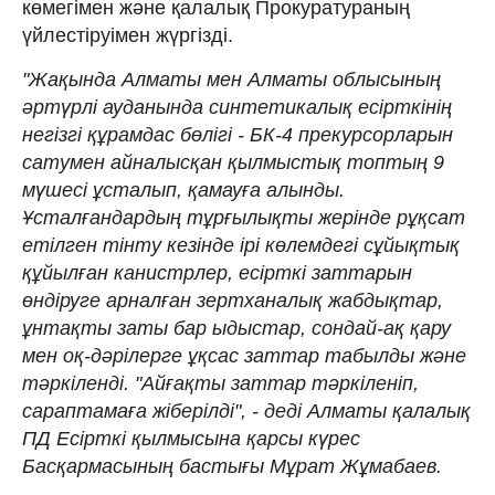
көмегімен және қалалық Прокуратураның
үйлестіруімен жүргізді.
"Жақында Алматы мен Алматы облысының
әртүрлі ауданында синтетикалық есірткінің
негізгі құрамдас бөлігі - БК-4 прекурсорларын
сатумен айналысқан қылмыстық топтың 9
мүшесі ұсталып, қамауға алынды.
Ұсталғандардың тұрғылықты жерінде рұқсат
етілген тінту кезінде ірі көлемдегі сұйықтық
құйылған канистрлер, есірткі заттарын
өндіруге арналған зертханалық жабдықтар,
ұнтақты заты бар ыдыстар, сондай-ақ қару
мен оқ-дәрілерге ұқсас заттар табылды және
тәркіленді. "Айғақты заттар тәркіленіп,
сараптамаға жіберілді", - деді Алматы қалалық
ПД Есірткі қылмысына қарсы күрес
Басқармасының бастығы Мұрат Жұмабаев.