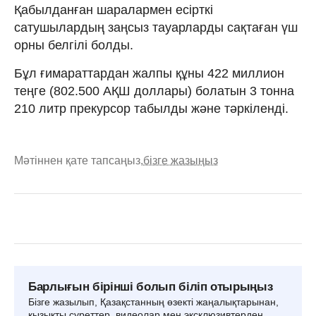
Қабылданған шаралармен есірткі
сатушылардың заңсыз тауарларды сақтаған үш
орны белгілі болды.
Бұл ғимараттардан жалпы құны 422 миллион
теңге (802.500 АҚШ доллары) болатын 3 тонна
210 литр прекурсор табылды және тәркіленді.
Мәтіннен қате тапсаңыз,
бізге жазыңыз
Барлығын бірінші болып біліп отырыңыз
Бізге жазылып, Қазақстанның өзекті жаңалықтарынан,
қызықты суреттер, видеолар мен эксклюзивтерден