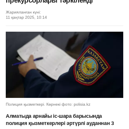
прекурсорлары тәркіленді
Жарияланған күні:
11 қаңтар 2025, 10:14
Полиция қызметкері. Көрнекі фото: polisia.kz
Алматыда арнайы іс-шара барысында
полиция қызметкерлері әртүрлі ауданнан 3