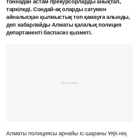
тоннадан астам прекурсорларды анықтап,
тәркіледі. Сондай-ақ оларды сатумен
айналысқан қылмыстық топ қамауға алынды,
деп хабарлайды Алматы қалалық полиция
департаменті баспасөз қызметі.
Алматы полициясы арнайы іс-шараны ҰҚК-нің