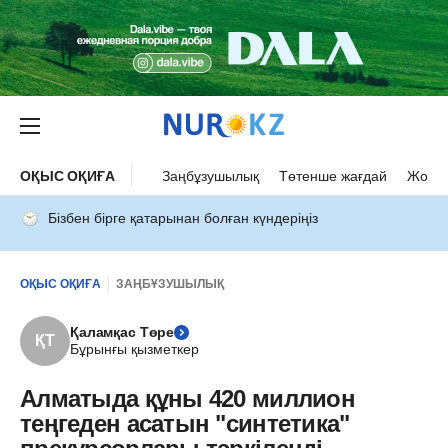
ОҚЫС ОҚИҒА
Заңбұзушылық
Төтенше жағдай
Жол а
Бізбен бірге қатарынан болған күндеріңіз
ОҚЫС ОҚИҒА
ЗАҢБҰЗУШЫЛЫҚ
Қаламқас Төре
ҚТ
Бұрынғы қызметкер
Алматыда құны 420 миллион
теңгеден асатын "синтетика"