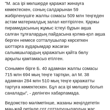
"М. аса ірі мөлшерде қаражат жинауға
көмектескен, соның салдарынан 59
жәбірленушіге жалпы сомасы 509 млн теңгеден
астам материалдық залал келтірілген. Қаржы
пирамидасының жұмыс істеуі бұрын ақша
салған тұлғалардың пайдасына қолма-қол ақша
берген немесе сотталушылар көрсеткен
шоттарға аударымдар жасаған
салымшылардың қаражатын қайта бөлу
арқылы қамтамасыз етілген.
Сонымен бірге Б. 40 адамнан жалпы сомасы
715 млн 694 мың теңге тартқан, ал М. 38
адамнан 284 млн 510 мың теңге қаражатты
тартуға көмектескен. Бұл аса ірі мөлшер болып
саналады", - делінген хабарламада.
Ведомство мәліметінше, жазаны жеңілдететін
мән-жай ретінде сот сотталушылардың жас