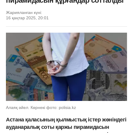
пирамидасын құрғандар сотталды
Жарияланған күні:
16 қаңтар 2025, 20:01
Алаяқ әйел. Көрнекі фото: polisia.kz
Астана қаласының қылмыстық істер жөніндегі
ауданаралық соты қаржы пирамидасын