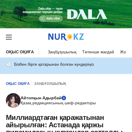
ОҚЫС ОҚИҒА
Заңбұзушылық
Төтенше жағдай
Жол а
Бізбен бірге қатарынан болған күндеріңіз
ОҚЫС ОҚИҒА
ЗАҢБҰЗУШЫЛЫҚ
Айтолқын Адырбай
Қазақ редакциясының шеф-редакторы
Миллиардтаған қаражатынан
айырылған: Астанада қаржы