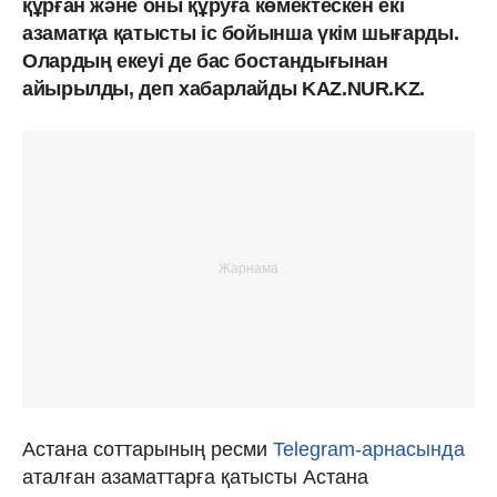
құрған және оны құруға көмектескен екі
азаматқа қатысты іс бойынша үкім шығарды.
Олардың екеуі де бас бостандығынан
айырылды, деп хабарлайды KAZ.NUR.KZ.
Астана соттарының ресми
Telegram-арнасында
аталған азаматтарға қатысты Астана