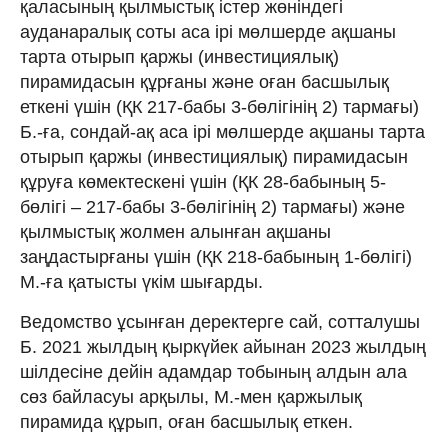
қаласының қылмыстық істер жөніндегі
ауданаралық соты аса ірі мөлшерде ақшаны
тарта отырып қаржы (инвестициялық)
пирамидасын құрғаны және оған басшылық
еткені үшін (ҚК 217-бабы 3-бөлігінің 2) тармағы)
Б.-ға, сондай-ақ аса ірі мөлшерде ақшаны тарта
отырып қаржы (инвестициялық) пирамидасын
құруға көмектескені үшін (ҚК 28-бабының 5-
бөлігі – 217-бабы 3-бөлігінің 2) тармағы) және
қылмыстық жолмен алынған ақшаны
заңдастырғаны үшін (ҚК 218-бабының 1-бөлігі)
М.-ға қатысты үкім шығарды.
Ведомство ұсынған деректерге сай, сотталушы
Б. 2021 жылдың қыркүйек айынан 2023 жылдың
шілдесіне дейін адамдар тобының алдын ала
сөз байласуы арқылы, М.-мен қаржылық
пирамида құрып, оған басшылық еткен.