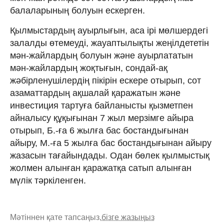
балаларының болуын ескерген.
Қылмыстардың ауырлығын, аса ірі мөлшердегі
залалды өтемеуді, жауаптылықты жеңілдететін
мән-жайлардың болуын және ауырлататын
мән-жайлардың жоқтығын, сондай-ақ
жәбірленушілердің пікірін ескере отырып, сот
азаматтардың ақшалай қаражатын және
инвестиция тартуға байланысты қызметпен
айналысу құқығынан 7 жыл мерзімге айыра
отырып, Б.-ға 6 жылға бас бостандығынан
айыру, М.-ға 5 жылға бас бостандығынан айыру
жазасын тағайындады. Одан бөлек қылмыстық
жолмен алынған қаражатқа сатып алынған
мүлік тәркіленген.
Мәтіннен қате тапсаңыз,
бізге жазыңыз