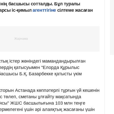
нің басшысы сотталды. Бұл туралы
арсы іс-қимыл
агенттігіне
сілтеме жасаған
тық істер жөніндегі мамандандырылған
лердің қатысуымен "Елорда Құрылыс
асшысы Б.Қ. Базарбекке қатысты үкім
кторын Астанада көппәтерлі тұрғын үй кешенін
 төлеп, сметаны ұлғайту мақсатында
иясы" ЖШС басшылығына 103 млн теңге
ермелегені үшін әрі алаяқтық жасағаны үшін