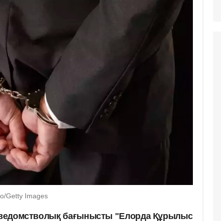
o/Getty Images
е ведомстволық бағынысты "Елорда Құрылыс