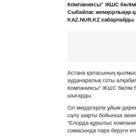
Компаниясы" ЖШС бөлімі
Сыбайлас жемқорлыққа қ
KAZ.NUR.KZ хабарлайды.
Астана қаласының қылмыс
ауданаралық соты алқаби
Компаниясы" ЖШС бөлім б
шығарды.
Ол мердігерлік ұйым дире
салу шарты бойынша аванс
"Елорда құрылыс компан
сомасында пара беруге ит