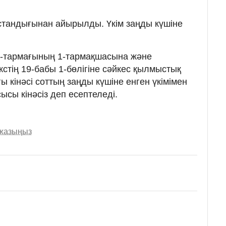
стандығынан айырылды. Үкім заңды күшіне
3-тармағының 1-тармақшасына және
стің 19-бабы 1-бөлігіне сәйкес қылмыстық
 кінәсі соттың заңды күшіне енген үкімімен
ысы кінәсіз деп есептеледі.
 жазыңыз