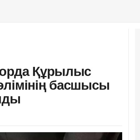
лорда Құрылыс
өлімінің басшысы
лды