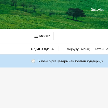
МӘЗІР
ОҚЫС ОҚИҒА
Заңбұзушылық
Төтенше
Бізбен бірге қатарынан болған күндеріңіз