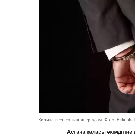
Қолына кісен салынған ер адам. Фото: Hirkophot
Астана қаласы әкімдігін