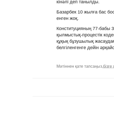
кінәлі деп танылды.
Базарбек 10 жылға бас бо
енген жоқ.
Конституцияның 77-бабы 
қылмыстық-процестік кодек
құқық бұзушылық жасаудағы
белгіленгенге дейін әрқайс
Мәтіннен қате тапсаңыз,
бізге