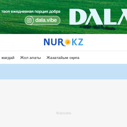
 жағдай
Жол апаты
Жазатайым оқиға