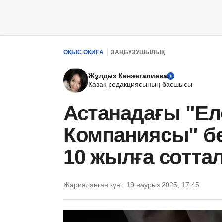
ОҚЫС ОҚИҒА
ЗАҢБҰЗУШЫЛЫҚ
Жұлдыз Кенжегалиева
Қазақ редакциясының басшысы
Астанадағы "Е
Компаниясы" б
10 жылға сотта
Жарияланған күні:
19 наурыз 2025, 17:45