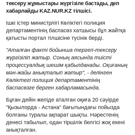
тексеру жұмыстары жүргізіле бастады, деп
хабарлайды KAZ.NUR.KZ тілшісі.
Ішкі істер министрлігі Көліктегі полиция
департаментінің баспасөз хатшысы бұл жайтқа
қатысты портал тілшісіне түсінік берді.
"Аталған факті бойынша тергеп-тексеру
жүргізіліп жатыр. Соның аясында тиісті
процессуалдық шешім қабылданады. Оқиғаның
мән-жайы анықталып жатыр", - делінген
Көліктегі полиция департаментінің
баспасөзге берген хабарламасында.
Бұған дейін желіде аталған оқиға 20 сәуірде
"Қызылорда - Астана" бағытындағы пойызда
болғаны туралы ақпарат шықты. Нәрестенің
денесі табылып, одан тіршілік белгісі жоқ екені
анықталған.