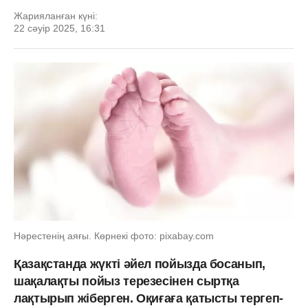
Жарияланған күні:
22 сәуір 2025, 16:31
Нәрестенің аяғы. Көрнекі фото: pixabay.com
Қазақстанда жүкті әйел пойызда босанып,
шақалақты пойыз терезесінен сыртқа
лақтырып жіберген. Оқиғаға қатысты тергеп-