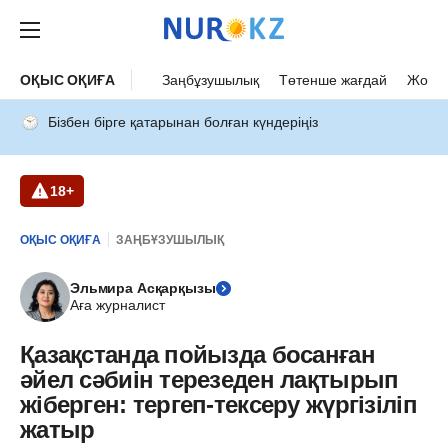
ОҚЫС ОҚИҒА
Заңбұзушылық
Төтенше жағдай
Жол а
Бізбен бірге қатарынан болған күндеріңіз
18+
ОҚЫС ОҚИҒА
ЗАҢБҰЗУШЫЛЫҚ
Эльмира Асқарқызы
Аға журналист
Қазақстанда пойызда босанған
әйел сәбиін терезеден лақтырып
жіберген: тергеп-тексеру жүргізіліп
жатыр