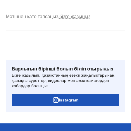
Мәтіннен қате тапсаңыз,
бізге жазыңыз
Барлығын бірінші болып біліп отырыңыз
Бізге жазылып, Қазақстанның өзекті жаңалықтарынан,
қызықты суреттер, видеолар мен эксклюзивтерден
хабардар болыңыз.
Instagram