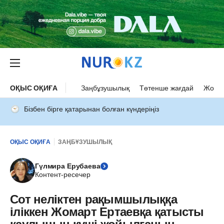
ОҚЫС ОҚИҒА
Заңбұзушылық
Төтенше жағдай
Жол а
Бізбен бірге қатарынан болған күндеріңіз
ОҚЫС ОҚИҒА
ЗАҢБҰЗУШЫЛЫҚ
Гүлмира Ерубаева
Контент-ресечер
Сот неліктен рақымшылыққа
іліккен Жомарт Ертаевқа қатысты