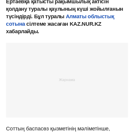
Ертаевқа қатысты рақымшылық актісін
қолдану туралы қаулының күші жойылғанын
түсіндірді. Бұл туралы
Алматы облыстық
сотына
сілтеме жасаған KAZ.NUR.KZ
хабарлайды.
Соттың баспасөз қызметінің мәліметінше,