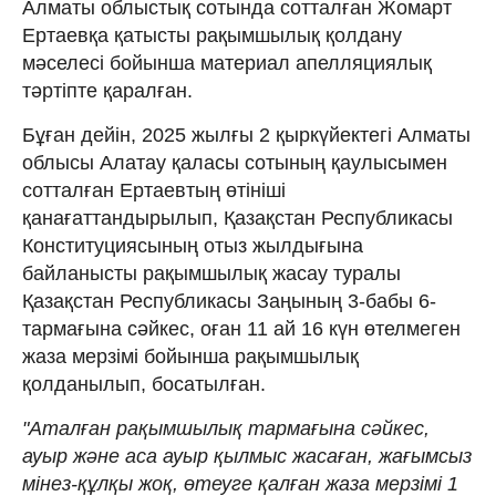
Алматы облыстық сотында сотталған Жомарт
Ертаевқа қатысты рақымшылық қолдану
мәселесі бойынша материал апелляциялық
тәртіпте қаралған.
Бұған дейін, 2025 жылғы 2 қыркүйектегі Алматы
облысы Алатау қаласы сотының қаулысымен
сотталған Ертаевтың өтініші
қанағаттандырылып, Қазақстан Республикасы
Конституциясының отыз жылдығына
байланысты рақымшылық жасау туралы
Қазақстан Республикасы Заңының 3-бабы 6-
тармағына сәйкес, оған 11 ай 16 күн өтелмеген
жаза мерзімі бойынша рақымшылық
қолданылып, босатылған.
"Аталған рақымшылық тармағына сәйкес,
ауыр және аса ауыр қылмыс жасаған, жағымсыз
мінез-құлқы жоқ, өтеуге қалған жаза мерзімі 1