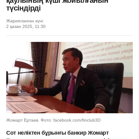
қаулының күші жойылғанын
түсіндірді
Жарияланған күні:
2 қазан 2025, 11:30
Жомарт Ертаев. Фото: facebook.com/finclub3D
Сот неліктен бұрынғы банкир Жомарт