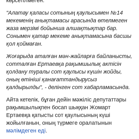
көрсетілмеген.
"Алатау қаласы сотының қаулысымен №14
мекеменің анықтамасы арасында өтелмеген
жаза мерзімі бойынша алшақтықтар бар.
Сонымен қатар мекеме анықтамасына басшы
қол қоймаған.
Жоғарыда аталған мән-жайларға байланысты,
сотталған Ертаевқа рақымшылық актісін
қолдану туралы сот қаулысы күшін жойды,
оның өтініші қанағаттандырусыз
қалдырылды", - делінген сот хабарламасында.
Айта кетелік, бұған дейін мәжіліс депутаттары
рақымшылықпен босап шыққан Жомарт
Ертаевқа қатысты сот қаулысының күші
жойылғанын, оның түрмеге оралатынын
мәлімдеген еді
.