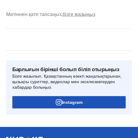
Мәтіннен қате тапсаңыз,
бізге жазыңыз
Барлығын бірінші болып біліп отырыңыз
Бізге жазылып, Қазақстанның өзекті жаңалықтарынан,
қызықты суреттер, видеолар мен эксклюзивтерден
хабардар болыңыз.
Instagram