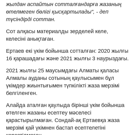
жылдан аспайтын сотталғандарға жазаның
өтелмеген бөлігі қысқартылады", - деп
түсіндірді соттан.
Сот алқасы материалды зерделей келе,
келесіні анықтаған.
Ертаев екі үкім бойынша сотталған: 2020 жылғы
16 қарашадағы және 2021 жылғы 3 наурыздағы.
2021 жылғы 25 маусымдағы Алматы қаласы
Алмалы ауданы сотының қаулысымен бұл
үкімдер жиынтығымен түпкілікті жаза мерзімі
белгіленген.
Алайда аталған қаулыда бірінші үкім бойынша
өтелген жазаны есептеу мәселесі
қарастырылмаған. Сондай-ақ Ертаевқа жаза
мерзімі қай үкімнен бастап есептелетіні