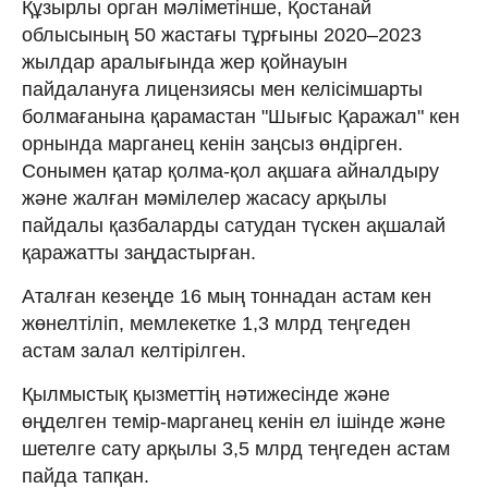
Құзырлы орган мәліметінше, Қостанай
облысының 50 жастағы тұрғыны 2020–2023
жылдар аралығында жер қойнауын
пайдалануға лицензиясы мен келісімшарты
болмағанына қарамастан "Шығыс Қаражал" кен
орнында марганец кенін заңсыз өндірген.
Сонымен қатар қолма-қол ақшаға айналдыру
және жалған мәмілелер жасасу арқылы
пайдалы қазбаларды сатудан түскен ақшалай
қаражатты заңдастырған.
Аталған кезеңде 16 мың тоннадан астам кен
жөнелтіліп, мемлекетке 1,3 млрд теңгеден
астам залал келтірілген.
Қылмыстық қызметтің нәтижесінде және
өңделген темір-марганец кенін ел ішінде және
шетелге сату арқылы 3,5 млрд теңгеден астам
пайда тапқан.