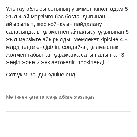
Ұлытау облысы сотының үкімімен кінәлі адам 5
жыл 4 ай мерзімге бас бостандығынан
айырылып, жер қойнауын пайдалану
саласындағы қызметпен айналысу құқығынан 5
жыл мерзімге айырылды. Мемлекет кірісіне 4,8
млрд теңге өндіріліп, сондай-ақ қылмыстық
жолмен табылған қаражатқа сатып алынған 3
жеңіл және 2 жүк автокөлігі тәркіленді.
Сот үкімі заңды күшіне енді.
Мәтіннен қате тапсаңыз,
бізге жазыңыз