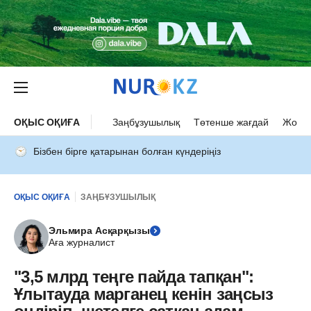
ОҚЫС ОҚИҒА
Заңбұзушылық
Төтенше жағдай
Жол а
Бізбен бірге қатарынан болған күндеріңіз
ОҚЫС ОҚИҒА
ЗАҢБҰЗУШЫЛЫҚ
Эльмира Асқарқызы
Аға журналист
"3,5 млрд теңге пайда тапқан":
Ұлытауда марганец кенін заңсыз