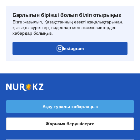
Барлығын бірінші болып біліп отырыңыз
Бізге жазылып, Қазақстанның өзекті жаңалықтарынан,
қызықты суреттер, видеолар мен эксклюзивтерден
хабардар болыңыз.
Instagram
Ақау туралы хабарлаңыз
Жарнама берушілерге