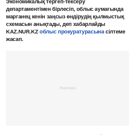
Экономикалық тергеп-тексеру
департаментімен бірлесіп, облыс аумағында
марганец кенін заңсыз өндірудің қылмыстық
схемасын анықтады, деп хабарлайды
KAZ.NUR.KZ
облыс прокуратурасына
cілтеме
жасап.