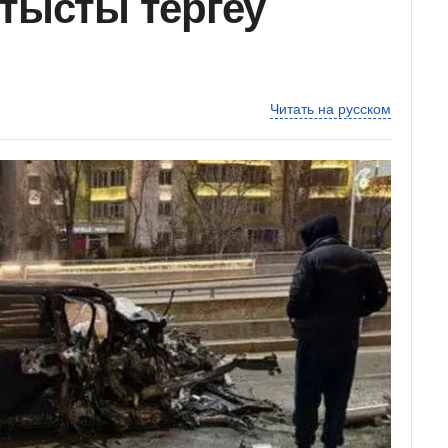
атысты тергеу
Читать на русском