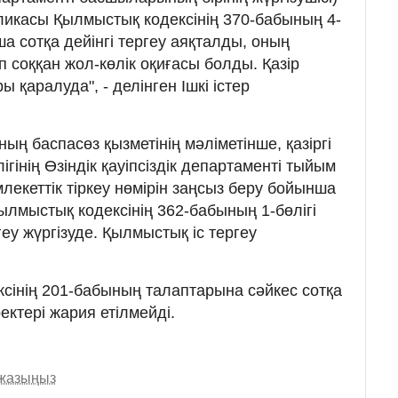
ликасы Қылмыстық кодексінің 370-бабының 4-
ша сотқа дейінгі тергеу аяқталды, оның
еп соққан жол-көлік оқиғасы болды. Қазір
 қаралуда", - делінген Ішкі істер
ң баспасөз қызметінің мәліметінше, қазіргі
лігінің Өзіндік қауіпсіздік департаменті тыйым
екеттік тіркеу нөмірін заңсыз беру бойынша
ылмыстық кодексінің 362-бабының 1-бөлігі
геу жүргізуде. Қылмыстық іс тергеу
ксінің 201-бабының талаптарына сәйкес сотқа
ректері жария етілмейді.
 жазыңыз