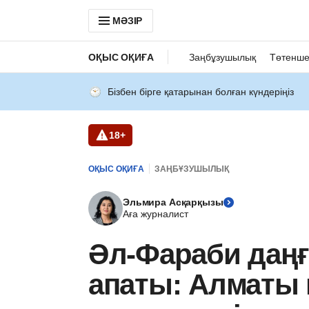
МӘЗІР
ОҚЫС ОҚИҒА
Заңбұзушылық
Төтенше
Бізбен бірге қатарынан болған күндеріңіз
18+
ОҚЫС ОҚИҒА
ЗАҢБҰЗУШЫЛЫҚ
Эльмира Асқарқызы
Аға журналист
Әл-Фараби даң
апаты: Алматы