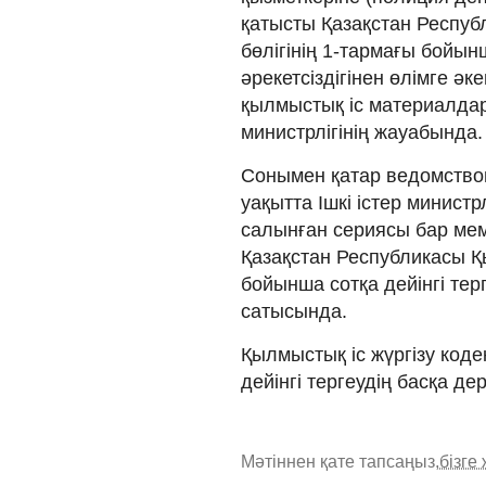
қатысты Қазақстан Респуб
бөлігінің 1-тармағы бойын
әрекетсіздігінен өлімге әк
қылмыстық іс материалдары
министрлігінің жауабында.
Сонымен қатар ведомствоны
уақытта Ішкі істер министр
салынған сериясы бар мемл
Қазақстан Республикасы Қ
бойынша сотқа дейінгі тер
сатысында.
Қылмыстық іс жүргізу коде
дейінгі тергеудің басқа де
Мәтіннен қате тапсаңыз,
бізге