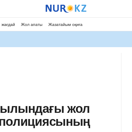
 жағдай
Жол апаты
Жазатайым оқиға
ғылындағы жол
 полициясының