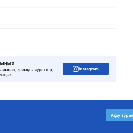
рыңыз
Instagram
тарынан, қызықты суреттер,
лыңыз.
Ақау тура