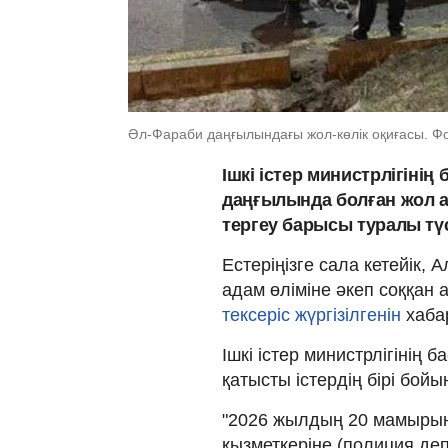
Әл-Фараби даңғылындағы жол-көлік оқиғасы. Фот
Ішкі істер министрлігіні
даңғылында болған жол 
тергеу барысы туралы түс
Естеріңізге сала кетейік
адам өліміне әкеп соққан 
тексеріс жүргізілгенін
хаба
Ішкі істер министрлігінің 
қатысты істердің бірі бойы
"2026 жылдың 20 мамырын
қызметкеріне (полиция деп