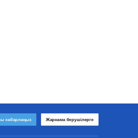
лы хабарлаңыз
Жарнама берушілерге