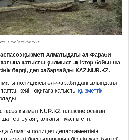
о: t.me/prokadrykz
ң баспасөз қызметі Алматыдағы әл-Фараби
апатына қатысты қылмыстық істер бойынша
інік берді, деп хабарлайды KAZ.NUR.KZ.
, Алматы полициясы әл-Фараби даңғылындағы
апаттан кейін оқиғаға қатысты
қызметтік
рлады.
баспасөз қызметі NUR.KZ тілшісіне осыған
нша тергеу аяқталғанын мәлім етті.
да Алматы полиция департаментінің
артаменті басшыларының бірінің жүргізушісі)