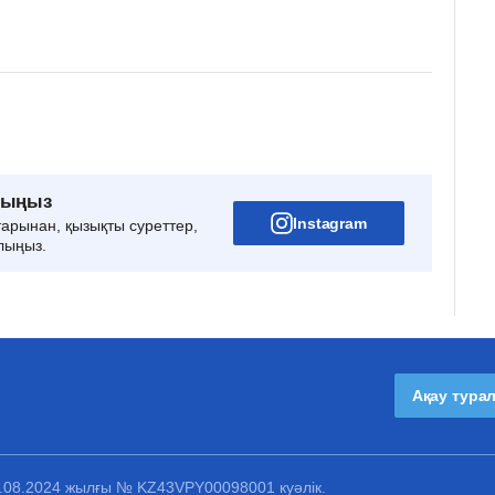
рыңыз
Instagram
тарынан, қызықты суреттер,
лыңыз.
Ақау тура
1.08.2024 жылғы № KZ43VPY00098001 куәлік.