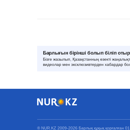
Барлығын бірінші болып біліп оты
Бізге жазылып, Қазақстанның өзекті жаңалық
видеолар мен эксклюзивтерден хабардар бо
® NUR.KZ 2009-2026 Барлық құқық қорғалған 0