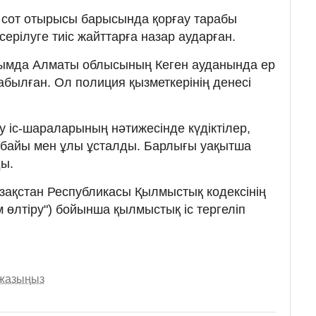
 сот отырысы барысында қорғау тарабы
серілуге тиіс жайттарға назар аударған.
усымда Алматы облысының Кеген ауданында ер
абылған. Ол полиция қызметкерінің денесі
ру іс-шараларының нәтижесінде күдіктілер,
ұбайы мен ұлы ұсталды. Барлығы уақытша
ды.
зақстан Республикасы Қылмыстық кодексінің
м өлтіру") бойынша қылмыстық іс тергеліп
 жазыңыз