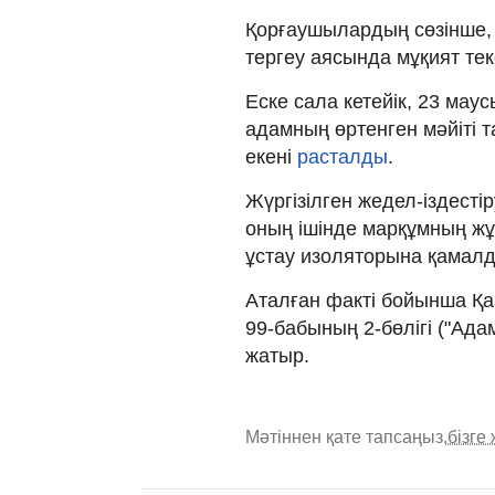
Қорғаушылардың сөзінше,
тергеу аясында мұқият тек
Еске сала кетейік, 23 ма
адамның өртенген мәйіті т
екені
расталды
.
Жүргізілген жедел-іздесті
оның ішінде марқұмның ж
ұстау изоляторына қамал
Аталған факті бойынша Қа
99-бабының 2-бөлігі ("Ада
жатыр.
Мәтіннен қате тапсаңыз,
бізге