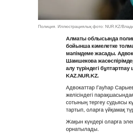
Полиция. Иллюстрациялық фото: NUR.KZ/Влади
Алматы облысында полици
бойынша кәмелетке толм
мәлімдеме жасады. Адвок
Шамшекова жасөспірімдер
алу түріндегі бұлтартпа
KAZ.NUR.KZ.
Адвокаттар Гауһар Сары
желісіндегі парақшасында
сотының тергеу судьясы кү
тартып, оларға үйқамақ тү
Жақын күндері оларға эле
орнатылады.