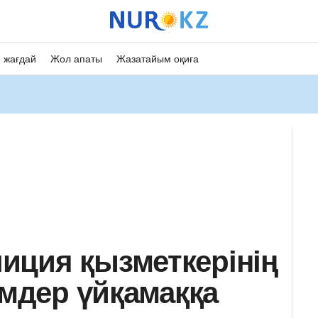
 жағдай
Жол апаты
Жазатайым оқиға
иция қызметкерінің
імдер үйқамаққа