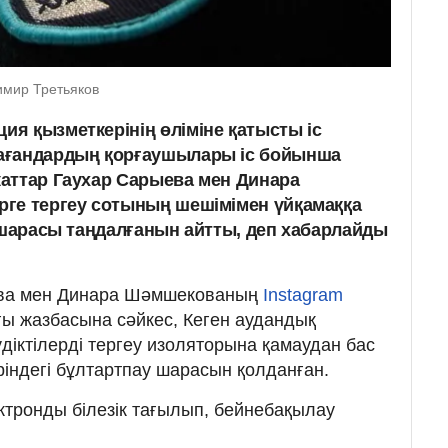
мир Третьяков
я қызметкерінің өліміне қатысты іс
ағандардың қорғаушылары іс бойынша
аттар Гаухар Сарыева мен Динара
ге тергеу сотының шешімімен үйқамаққа
у шарасы таңдалғанын айтты, деп хабарлайды
ева мен Динара Шәмшекованың
Instagram
ғы жазбасына сәйкес, Кеген аудандық
діктілерді тергеу изоляторына қамаудан бас
ріндегі бұлтартпау шарасын қолданған.
ктронды білезік тағылып, бейнебақылау