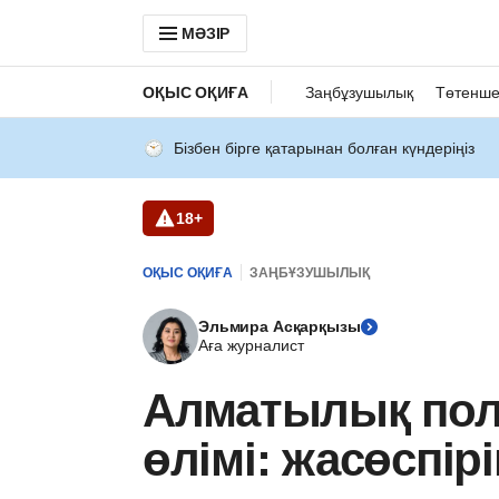
МӘЗІР
ОҚЫС ОҚИҒА
Заңбұзушылық
Төтенше
Бізбен бірге қатарынан болған күндеріңіз
18+
ОҚЫС ОҚИҒА
ЗАҢБҰЗУШЫЛЫҚ
Эльмира Асқарқызы
Аға журналист
Алматылық пол
өлімі: жасөспір