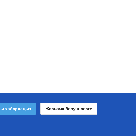
лы хабарлаңыз
Жарнама берушілерге