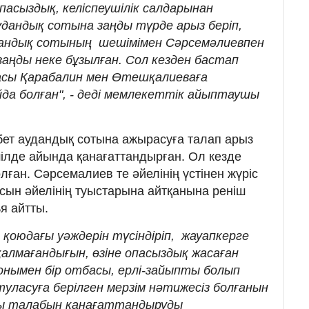
асыздық, келіспеушілік салдарынан
дандық сотына заңды түрде арыз беріп,
андық сотының шешімімен Сәрсемәлиевпен
аңды неке бұзылған. Сол кезден бастап
асы Қарабалин мен Өтешқалиеваға
да болған", - деді мемлекеттік айыптаушы
ет аудандық сотына ажырасуға талап арыз
ілде айында қанағаттандырған. Ол кезде
лған. Сәрсемалиев те әйелінің үстінен жүріс
ын әйелінің туыстарына айтқанына реніш
ья айтты.
 қоюдағы уәждерін түсіндіріп, жауапкерге
 қалмағандығын, өзіне опасыздық жасаған
 онымен бір отбасы, ерлі-зайыпты болып
уласуға берілген мерзім нәтижесіз болғанын
лы талабын қанағаттандыруды