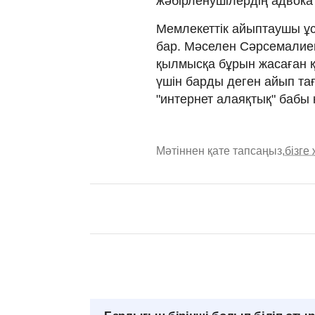
жәбірленушілердің адвок
Мемлекеттік айыптаушы ұс
бар. Мәселен Сәрсемалие
қылмысқа бұрын жасаған қ
үшін барды деген айып та
"интернет алаяқтық" бабы
Мәтіннен қате тапсаңыз,
бізге