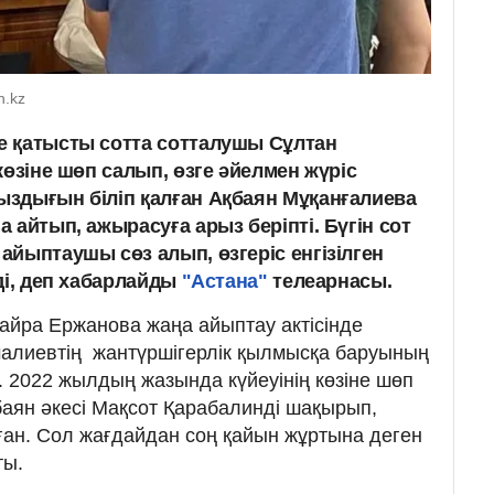
h.kz
е қатысты сотта сотталушы Сұлтан
көзіне шөп салып, өзге әйелмен жүріс
здығын біліп қалған Ақбаян Мұқанғалиева
 айтып, ажырасуға арыз беріпті. Бүгін сот
йыптаушы сөз алып, өзгеріс енгізілген
ді, деп хабарлайды
"Астана"
телеарнасы.
йра Ержанова жаңа айыптау актісінде
алиевтің жантүршігерлік қылмысқа баруының
. 2022 жылдың жазында күйеуінің көзіне шөп
баян әкесі Мақсот Қарабалинді шақырып,
ған. Сол жағдайдан соң қайын жұртына деген
ты.