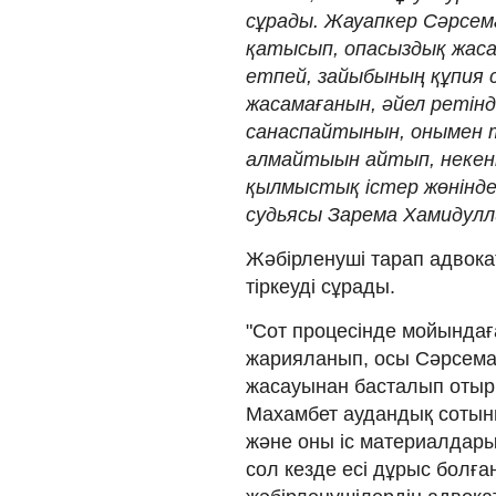
сұрады. Жауапкер Сәрсе
қатысып, опасыздық жаса
етпей, зайыбының құпия 
жасамағанын, әйел ретін
санаспайтынын, онымен 
алмайтыын айтып, некені 
қылмыстық істер жөнінд
судьясы Зарема Хамидулл
Жәбірленуші тарап адвока
тіркеуді сұрады.
"Сот процесінде мойындаға
жарияланып, осы Сәрсемал
жасауынан басталып отыр ғ
Махамбет аудандық сотын
және оны іс материалдарын
сол кезде есі дұрыс болған