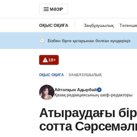
МӘЗІР
ОҚЫС ОҚИҒА
Заңбұзушылық
Төтенше
Бізбен бірге қатарынан болған күндеріңіз
18+
ОҚЫС ОҚИҒА
ЗАҢБҰЗУШЫЛЫҚ
Айтолқын Адырбай
Қазақ редакциясының шеф-редакторы
Атыраудағы бір
сотта Сәрсемәл