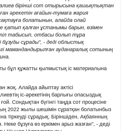
малиев бірінші сот отырысына қашықтықтан
ған әрекетін ағайын-тумаға жария
сақтауға болатынын, алайда олай
де қатып қалған ұстанымы барын, өзімен
тіл табысып, отбасы болып тұра
бұзуды сұрады", - деді облыстық
егі мамандандырылған ауданаралық сотының
ина.
ты бұл құжатты қылмыстық іс материалына
н жоқ. Алайда айыптау актісі
иевтің іс-әрекетінің барлығы опасыздық
ой. Сондықтан бүгінгі таңда сот процесіне
ың 2022 жылы шешімін сұратқан болатынбыз
а тіркеуді сұрадық. Біріншіден, Ақбаянның
. Неке бұзуға өз еркімен арыз жазған", - деді