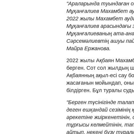
"Араларында туындаған оп
Мұқанғалиев Махамбет ау
2022 жылы Махамбет ауд
Мұқанғалиев арасындағы з
Мұқанғалиеваның ата-ан
Сәрсемәлиевтің ашуы пай
Майра Ержанова.
2022 жылы Ақбаян Махамб
берген. Сот сол жылдың ш
Ақбаянның ақыл-есі сау бо
жасағанын мойындап, оныс
білдірген. Бұл туралы суд
"Берген түсінігінде талап
деген ешқандай сезімінің
әрекетіне жиіркенетінін,
тұрғысы келмейтінін, тат
айтып, некені бұзу тура