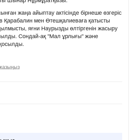
аты Шынар Нұрмұратқызы.
ынған жаңа айыптау актісінде бірнеше өзгеріс
в Қарабалин мен Өтешқалиеваға қатысты
ылмысты, яғни Наурызды өлтіргенін жасыру
ғылды. Сондай-ақ "Мал ұрлығы" және
 қосылды.
 жазыңыз