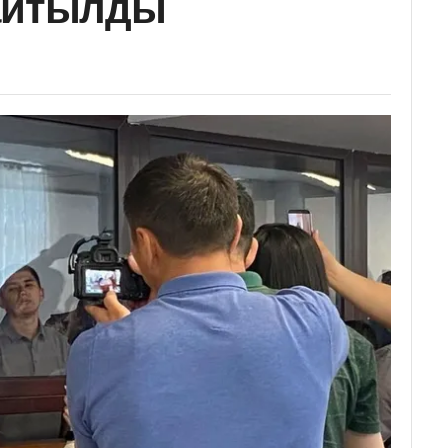
 айтылды