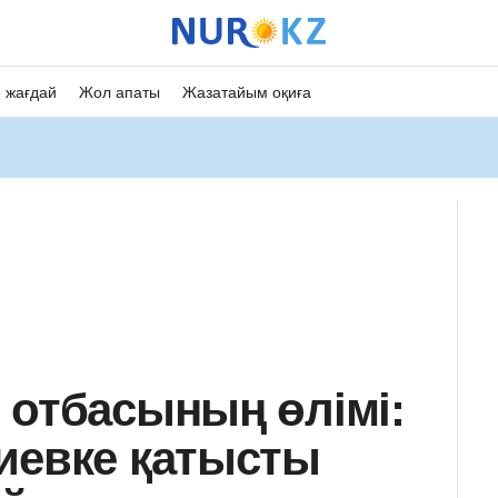
 жағдай
Жол апаты
Жазатайым оқиға
 отбасының өлімі:
иевке қатысты