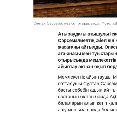
Сұлтан Сәрсемалиев сот отырысында. Фото: az
Атыраудағы атышулы іск
Сәрсемалиевтің әйелінің 
жасағаны айтылды. Опасы
ата-анасы мен туыстарына
отырысында мемлекеттік а
айыптау актісін оқып бер
Мемлекеттік айыптаушы Ма
сотталушы Сұлтан Сәрсем
басты себебін ашып айтты
салғанын білген бойда Ақ
балаларын алып кетіп қал
ашу мен ыза пайда болып