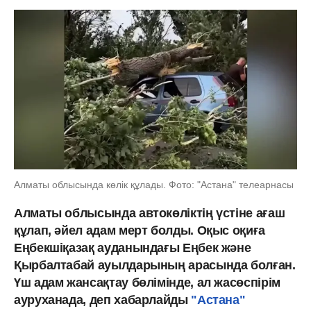
Алматы облысында көлік құлады. Фото: "Астана" телеарнасы
Алматы облысында автокөліктің үстіне ағаш
құлап, әйел адам мерт болды. Оқыс оқиға
Еңбекшіқазақ ауданындағы Еңбек және
Қырбалтабай ауылдарының арасында болған.
Үш адам жансақтау бөлімінде, ал жасөспірім
ауруханада, деп хабарлайды
"Астана"