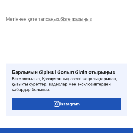
Мәтіннен қате тапсаңыз,
бізге жазыңыз
Барлығын бірінші болып біліп отырыңыз
Бізге жазылып, Қазақстанның өзекті жаңалықтарынан,
қызықты суреттер, видеолар мен эксклюзивтерден
хабардар болыңыз.
Instagram