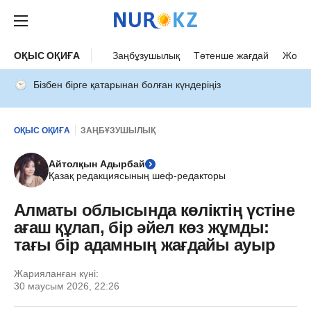
ОҚЫС ОҚИҒА
Заңбұзушылық
Төтенше жағдай
Жол а
Бізбен бірге қатарынан болған күндеріңіз
ОҚЫС ОҚИҒА
ЗАҢБҰЗУШЫЛЫҚ
Айтолқын Адырбай
Қазақ редакциясының шеф-редакторы
Алматы облысында көліктің үстіне
ағаш құлап, бір әйел көз жұмды:
тағы бір адамның жағдайы ауыр
Жарияланған күні:
30 маусым 2026, 22:26