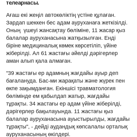
телеарнасы.
Ағаш екі жеңіл автокөліктің үстіне құлаған.
Зардап шеккен бес адам ауруханаға жеткізілді.
Оның үшеуі жансақтау бөліміне, 11 жасар қыз
балалар ауруханасына жатқызылған. Енді
біріне медициналық көмек көрсетіліп, үйіне
жіберілді. Ал 61 жастағы әйелді дәрігерлер
аман алып қала алмаған.
"39 жастағы ер адамның жағдайы ауыр деп
бағалануда. Бас-ми жарақаты және жүрек пен
өкпе зақымданған. Екіншісі травматология
бөлімінде ем қабылдап жатыр, жағдайы
тұрақты. 34 жастағы ер адам үйіне жіберілді,
дәрігерлер бақылауында. 11 жастағы қыз
балалар ауруханасына ауыстырылды, жағдайы
тұрақты", - дейді аудандық көпсалалы орталық
ауруханасының өкілдері.