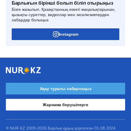
Барлығын бірінші болып біліп отырыңыз
Бізге жазылып, Қазақстанның өзекті жаңалықтарынан,
қызықты суреттер, видеолар мен эксклюзивтерден
хабардар болыңыз.
Instagram
Ақау туралы хабарлаңыз
Жарнама берушілерге
® NUR.KZ 2009-2026 Барлық құқық қорғалған 01.08.2024