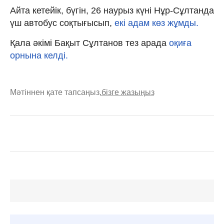
Айта кетейік, бүгін, 26 наурыз күні Нұр-Сұлтанда
үш автобус соқтығысып,
екі адам көз жұмды.
Қала әкімі Бақыт Сұлтанов тез арада
оқиға
орнына келді.
Мәтіннен қате тапсаңыз,
бізге жазыңыз