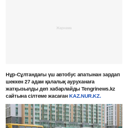
Нұр-Сұлтандағы үш автобус апатынан зардап
шеккен 27 адам қалалық ауруханаға
жатқызылды деп хабарлайды Tengrinews.kz
сайтына сілтеме жасаған
KAZ.NUR.KZ.