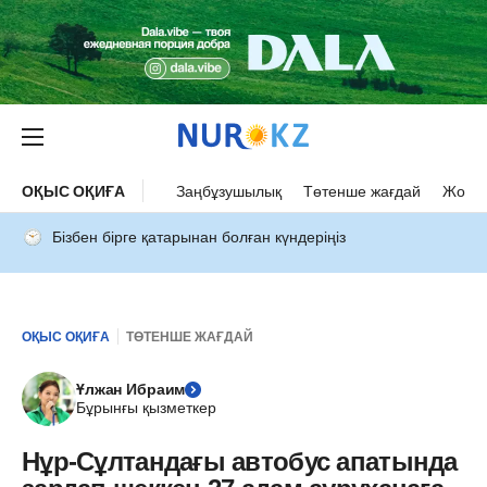
ОҚЫС ОҚИҒА
Заңбұзушылық
Төтенше жағдай
Жол а
Бізбен бірге қатарынан болған күндеріңіз
ОҚЫС ОҚИҒА
ТӨТЕНШЕ ЖАҒДАЙ
Ұлжан Ибраим
Бұрынғы қызметкер
Нұр-Сұлтандағы автобус апатында