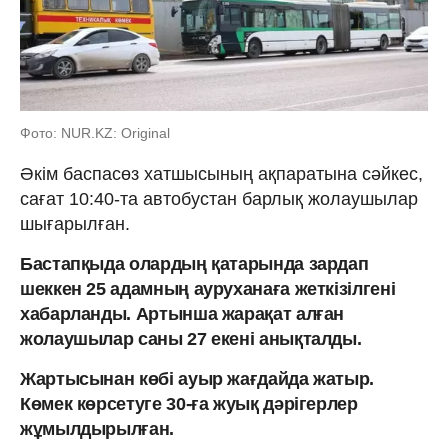
Фото: NUR.KZ: Original
Әкім баспасөз хатшысының ақпаратына сәйкес,
сағат 10:40-та автобустан барлық жолаушылар
шығарылған.
Бастапқыда олардың қатарында зардап
шеккен 25 адамның ауруханаға жеткізілгені
хабарланды. Артынша жарақат алған
жолаушылар саны 27 екені анықталды.
Жартысынан көбі ауыр жағдайда жатыр.
Көмек көрсетуге 30-ға жуық дәрігерлер
жұмылдырылған.