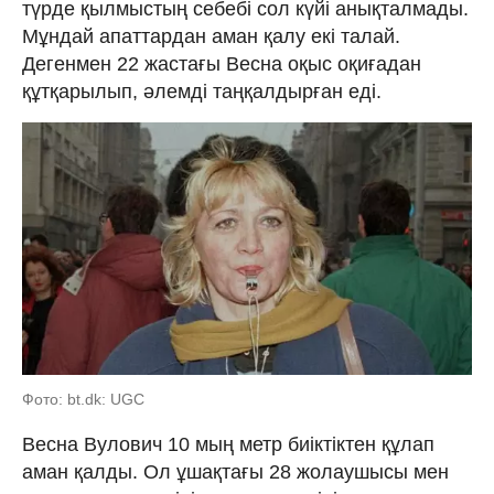
түрде қылмыстың себебі сол күйі анықталмады.
Мұндай апаттардан аман қалу екі талай.
Дегенмен 22 жастағы Весна оқыс оқиғадан
құтқарылып, әлемді таңқалдырған еді.
Фото: bt.dk: UGC
Весна Вулович 10 мың метр биіктіктен құлап
аман қалды. Ол ұшақтағы 28 жолаушысы мен