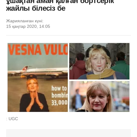
ұшақтан аман қалған бортсерік
жайлы білесіз бе
Жарияланған күні:
15 қаңтар 2020, 14:05
: UGC