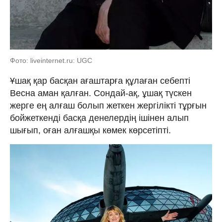
Фото: liveinternet.ru: UGC
Ұшақ қар басқан ағаштарға құлаған себепті
Весна аман қалған. Сондай-ақ, ұшақ түскен
жерге ең алғаш болып жеткен жергілікті тұрғын
бойжеткенді басқа денелердің ішінен алып
шығып, оған алғашқы көмек көрсетіпті.