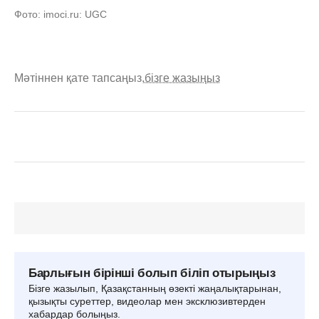
Фото: imoci.ru: UGC
Мәтіннен қате тапсаңыз,
бізге жазыңыз
Барлығын бірінші болып біліп отырыңыз
Бізге жазылып, Қазақстанның өзекті жаңалықтарынан,
қызықты суреттер, видеолар мен эксклюзивтерден
хабардар болыңыз.