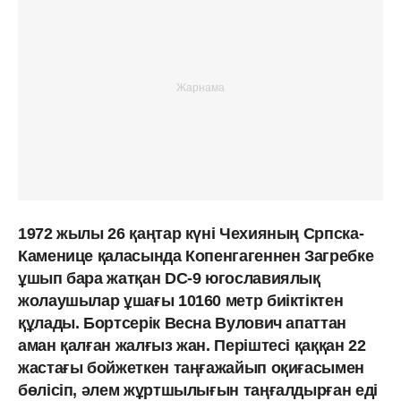
1972 жылы 26 қаңтар күні Чехияның Српска-
Каменице қаласында Копенгагеннен Загребке
ұшып бара жатқан DC-9 югославиялық
жолаушылар ұшағы 10160 метр биіктіктен
құлады. Бортсерік Весна Вулович апаттан
аман қалған жалғыз жан. Періштесі қаққан 22
жастағы бойжеткен таңғажайып оқиғасымен
бөлісіп, әлем жұртшылығын таңғалдырған еді