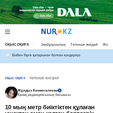
ОҚЫС ОҚИҒА
Заңбұзушылық
Төтенше жағдай
Жол а
Бізбен бірге қатарынан болған күндеріңіз
ОҚЫС ОҚИҒА
ТӨТЕНШЕ ЖАҒДАЙ
Жұлдыз Кенжегалиева
Қазақ редакциясының басшысы
10 мың метр биіктіктен құлаған