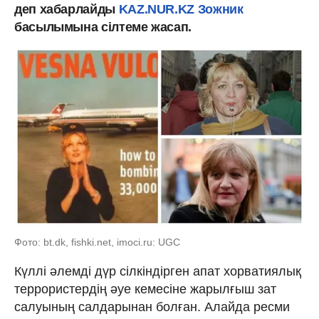
деп хабарлайды
KAZ.NUR.KZ
Зожник
басылымына сілтеме жасап.
Фото: bt.dk, fishki.net, imoci.ru: UGC
Күллі әлемді дүр сілкіндірген апат хорватиялық
террористердің әуе кемесіне жарылғыш зат
салуының салдарынан болған. Алайда ресми