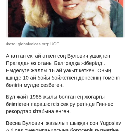
Фото: globalvoices.org: UGC
Апаттан екі ай өткен соң Вулович ұшақпен
Прагадан өз отаны Белградқа жіберілді.
Емделуге жалпы 16 ай уақыт кеткен. Оның
ішінде 10 ай бойы бойжеткен денесінің төменгі
бөлігін мүлде сезбеген.
Бұл жайт 1985 жылы болған ең жоғарғы
биіктіктен парашютсіз секіру ретінде Гиннес
рекордтар кітабына енген.
Весна Вулович жазылып шыққан соң Yugoslav
Airlines әуекомпаниясына бортсерік қызметіне