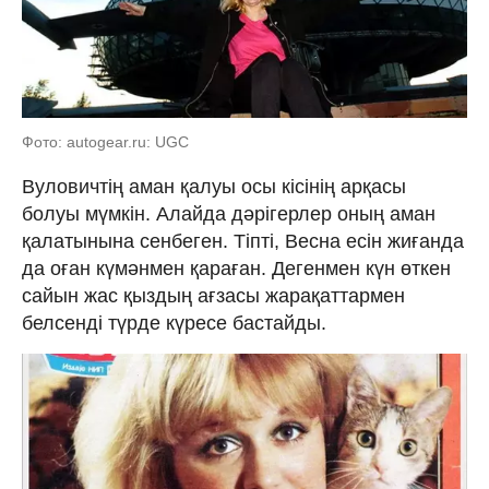
Фото: autogear.ru: UGC
Вуловичтің аман қалуы осы кісінің арқасы
болуы мүмкін. Алайда дәрігерлер оның аман
қалатынына сенбеген. Тіпті, Весна есін жиғанда
да оған күмәнмен қараған. Дегенмен күн өткен
сайын жас қыздың ағзасы жарақаттармен
белсенді түрде күресе бастайды.