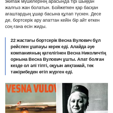
экипаж мүшелерінің арасында тірі шыққан
жалғыз жан болатын. Бойжеткен қар басқан
ағаштардың ұшар басына құлап түскен. Десе
де, бортсерік ару апаттан кейін бір айт өткен
соң ғана есін жиды.
22 жастағы бортсерік Весна Вулович бұл
рейспен ұшпауы керек еді. Алайда әуе
компанияның қателігінен Весна Николичтің
орнына Весна Вулович ұшты. Апат болған
кезде ол әлі тіпті, оқуын аяқтамай, тек
тәжірибеден өтіп жүрген еді.