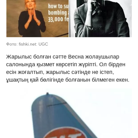
Фото: fishki.net: UGC
Жарылыс болған сәтте Весна жолаушылар
салонында қызмет көрсетіп жүріпті. Ол бірден
есін жоғалтып, жарылыс сәтінде не істеп,
ұшақтың қай бөлігінде болғанын білмеген екен.