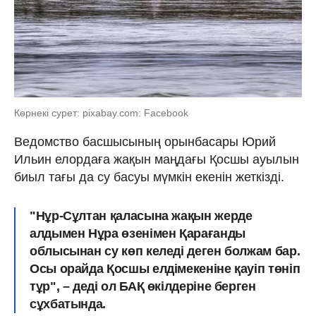
Көрнекі сурет: pixabay.com: Facebook
Ведомство басшысының орынбасары Юрий
Ильин елордаға жақын маңдағы Қосшы ауылын
биыл тағы да су басуы мүмкін екенін жеткізді.
"Нұр-Сұлтан қаласына жақын жерде
алдымен Нұра өзенімен Қарағанды
облысынан су көп келеді деген болжам бар.
Осы орайда Қосшы елдімекеніне қауіп төніп
тұр", – деді ол БАҚ өкілдеріне берген
сұхбатында.