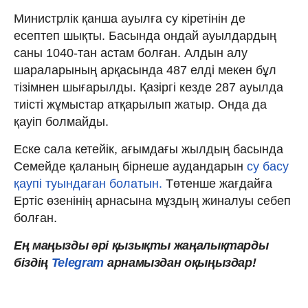
Министрлік қанша ауылға су кіретінін де
есептеп шықты. Басында ондай ауылдардың
саны 1040-тан астам болған. Алдын алу
шараларының арқасында 487 елді мекен бұл
тізімнен шығарылды. Қазіргі кезде 287 ауылда
тиісті жұмыстар атқарылып жатыр. Онда да
қауіп болмайды.
Еске сала кетейік, ағымдағы жылдың басында
Семейде қаланың бірнеше аудандарын
су басу
қаупі туындаған болатын.
Төтенше жағдайға
Ертіс өзенінің арнасына мұздың жиналуы себеп
болған.
Ең маңызды әрі қызықты жаңалықтарды
біздің
Telegram
арнамыздан оқыңыздар!