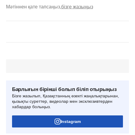
Мәтіннен қате тапсаңыз,
бізге жазыңыз
Барлығын бірінші болып біліп отырыңыз
Бізге жазылып, Қазақстанның өзекті жаңалықтарынан,
қызықты суреттер, видеолар мен эксклюзивтерден
хабардар болыңыз.
Instagram