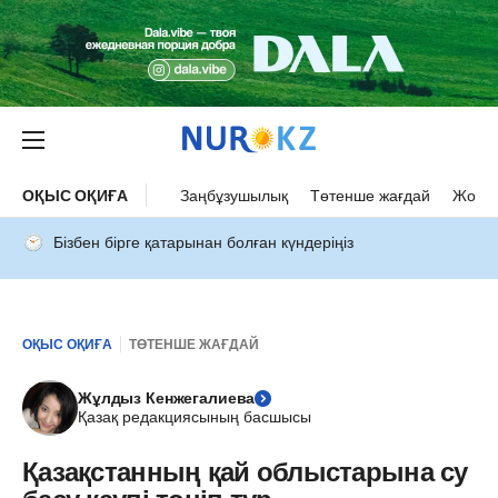
ОҚЫС ОҚИҒА
Заңбұзушылық
Төтенше жағдай
Жол а
Бізбен бірге қатарынан болған күндеріңіз
ОҚЫС ОҚИҒА
ТӨТЕНШЕ ЖАҒДАЙ
Жұлдыз Кенжегалиева
Қазақ редакциясының басшысы
Қазақстанның қай облыстарына су