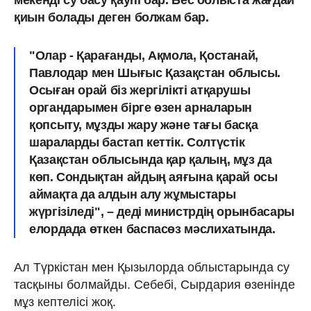
мекенді су басу қаупі бар. Бес облыста жағдай
қиын болады деген болжам бар.
"Олар -
Қарағанды, Ақмола, Қостанай,
Павлодар мен Шығыс Қазақстан облысы.
Осыған орай біз жергілікті атқарушы
органдарымен бірге өзен арналарын
қопсыту, мұзды жару және тағы басқа
шараларды бастап кеттік. Солтүстік
Қазақстан облысында қар қалың, мұз да
көп. Сондықтан айдың аяғына қарай осы
аймақта да алдын алу жұмыстары
жүргізіледі", – деді министрдің орынбасары
елордада өткен баспасөз мәслихатында.
Ал Түркістан мен Қызылорда облыстарында су
тасқыны болмайды. Себебі, Сырдария өзенінде
мұз кептелісі жоқ.