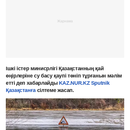
Ішкі істер минисрлігі Қазақстанның қай
өңірлеріне су басу қаупі төніп тұрғанын мәлім
етті деп хабарлайды
KAZ.NUR.KZ
Sputnik
Қазақстанға
сілтеме жасап.