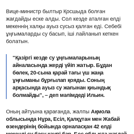
Вице-министр былтыр Қосшыда болған
жағдайды еске алды. Сол кезде аталған елді
мекеннің халқы ауыз сусыз қалған еді. Себебі
ұңғымаларды су басып, іші лайланып кеткен
болатын.
"Қазіргі кезде су ұңғымаларының
айналасында жерді үйіп жатыр. Бұдан
бөлек, 20-сына қарай тағы үш жаңа
ұңғыманы бұрғылап қояды. Соның
арқасында ауыз су жағынан қиындық
болмайды", – деп мәлімдеді Ильин.
Оның айтуына қарағанда, жалпы
Ақмола
облысында Нұра, Есіл, Қалқұтан мен Жабай
өзендерінің бойында орналасқан 42 елді