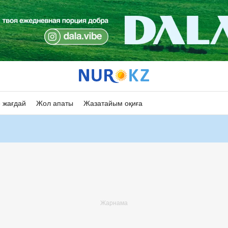
 жағдай
Жол апаты
Жазатайым оқиға