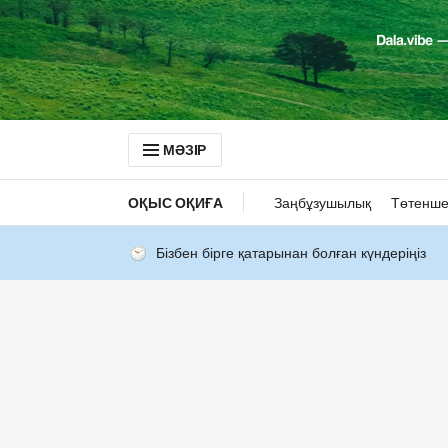
МӘЗІР
ОҚЫС ОҚИҒА
Заңбұзушылық
Төтенше
Бізбен бірге қатарынан болған күндеріңіз