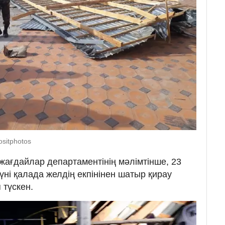
sitphotos
ағдайлар департаментінің мәлімтінше, 23
үні қалада желдің екпінінен шатыр қирау
 түскен.