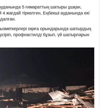
ауданында 5 ғимараттың шатыры ұшқан,
 4 жағдай тіркелген, Еңбекші ауданында екі
далған.
қызметкерлері оқиға орындарында шатырдың
 түсіріп, профнастилді бұзып, үй шатырларын