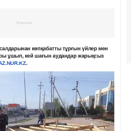
салдарынан көпқабатты тұрғын үйлер мен
ы ұшып, кей шағын аудандар жарықсыз
AZ.NUR.KZ
.