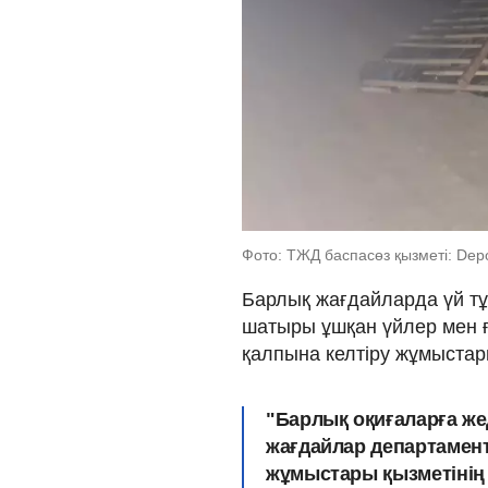
Фото: ТЖД баспасөз қызметі: Depo
Барлық жағдайларда үй тұр
шатыры ұшқан үйлер мен 
қалпына келтіру жұмыстар
"Барлық оқиғаларға ж
жағдайлар департамент
жұмыстары қызметінің 