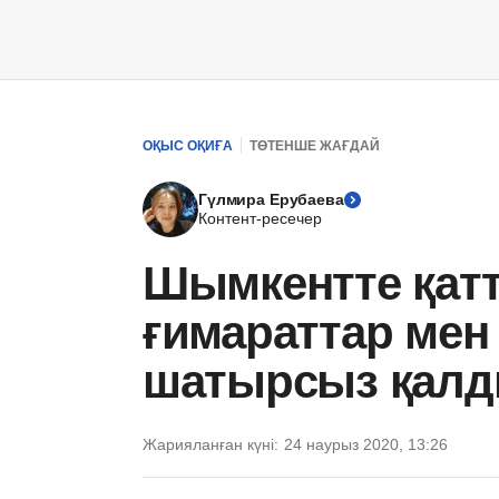
ОҚЫС ОҚИҒА
ТӨТЕНШЕ ЖАҒДАЙ
Гүлмира Ерубаева
Контент-ресечер
Шымкентте қатт
ғимараттар мен
шатырсыз қалд
Жарияланған күні:
24 наурыз 2020, 13:26