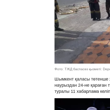
Фото: ТЖД баспасөз қызметі: Depo
Шымкент қаласы төтенше ж
наурыздан 24-не қараған т
туралы 11 хабарлама келіп