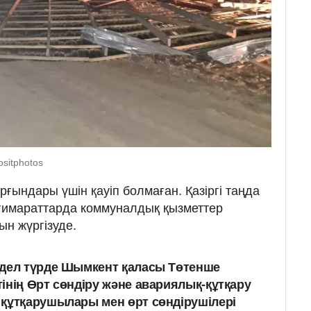
sitphotos
ғындары үшін қауіп болмаған. Қазіргі таңда
ғимараттарда коммуналдық қызметтер
ын жүргізуде.
едел түрде Шымкент қаласы Төтенше
інің Өрт сөндіру және авариялық-құтқару
құтқарушылары мен өрт сөндірушілері