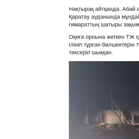
Нақтырақ айтқанда, Абай 
Қаратау ауданында мұндай
ғимараттың шатыры зақым
Оқиға орнына жеткен ТЖ 
ілініп тұрған бөлшектерін
тексеріп шыққан.