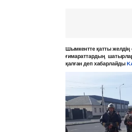
Шымкентте қатты желдің 
ғимараттардың шатырлар
қалған деп хабарлайды
K