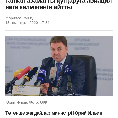
тапқан азаматты құтқаруға авиация
неге келмегенін айтты
Жарияланған күні:
15 желтоқсан 2020, 17:34
Юрий Ильин. Фото: ОКҚ
Төтенше жағдайлар министрі Юрий Ильин