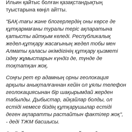
Ильин қайтыс болған қазақстандықтың
туыстарына көңіл айтты.
"БАҚ-тағы және блогерлердің оны көрсе де
құтқармағаны туралы теріс ақпаратына
қатысты айтқым келеді. Республикалық
жедел-құтқару жасағының жедел тобы мен
Алматы қаласы әкімдігінің құтқару қызметі
іздеу жұмыстарын күндіз де, түнде де
тоқтатқан жоқ.
Соңғы рет ер адамның орны геолокация
арқылы анықталғаннан кейін ол ұялы телефон
геолокациясынан бір шақырымдай жерден
табылды. Дыбыстар, айқайлар болды, ол
естіді немесе біздің құтқарушылар естіді
деген ақпаратты растайтын фактілер жоқ",
- деді ТЖМ басшысы.