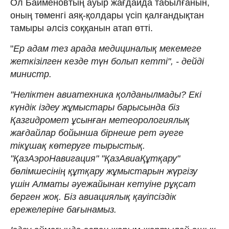
Ол Байменовтың ауыр жағдайда табылғанын,
оның төменгі аяқ-қолдары үсіп қалғандықтан
тамыры әлсіз соққанын атап өтті.
"
Ер адам тез арада медициналық мекемеге
жеткізілген кезде түн болып кетті", - дейді
министр.
"Неліктен авиатехника қолданылмады? Екі
күндік іздеу жұмыстары барысында біз
Қазгидромет ұсынған метеорологиялық
жағдайлар бойынша бірнеше рет әуеге
тікұшақ көтеруге тырыстық.
"ҚазАэроНавигация" "ҚазАвиаҚұтқару"
бөлімшесінің құтқару жұмыстарын жүргізу
үшін Алматы әуежайынан кетуіне рұқсат
берген жоқ. Біз авиациялық қауіпсіздік
ережелеріне бағынамыз.