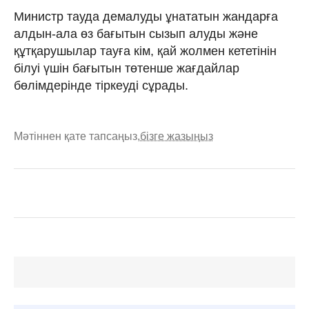
Министр тауда демалуды ұнататын жандарға
алдын-ала өз бағытын сызып алуды және
құтқарушылар тауға кім, қай жолмен кететінін
білуі үшін бағытын төтенше жағдайлар
бөлімдерінде тіркеуді сұрады.
Мәтіннен қате тапсаңыз,
бізге жазыңыз