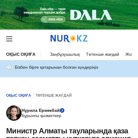
ОҚЫС ОҚИҒА
Заңбұзушылық
Төтенше жағдай
Жол а
Бізбен бірге қатарынан болған күндеріңіз
ОҚЫС ОҚИҒА
ТӨТЕНШЕ ЖАҒДАЙ
Нұрила Ермекбай
Бұрынғы қызметкер
Министр Алматы тауларында қаза