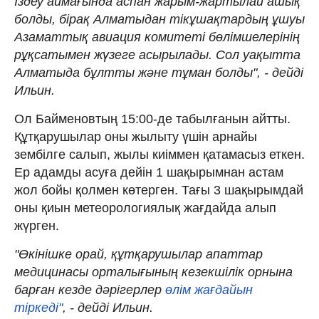
Іздеу аймағында аспан жарым-жартылай ашық
болды, бірақ Алматыдан тікұшақтардың ұшуы
Азаматтық авиация комитеті бөлімшелерінің
рұқсатымен жүзеге асырылады. Сол уақытта
Алматыда бұлтты және тұман болды", - дейді
Ильин.
Ол Байменовтың 15:00-де табылғанын айтты.
Құтқарушылар оны жылыту үшін арнайы
зембілге салып, жылы киіммен қатамасыз еткен.
Ер адамды асуға дейін 1 шақырымнан астам
жол бойы қолмен көтерген. Тағы 3 шақырымдай
оны қиын метеорологиялық жағдайда алып
жүрген.
"Өкінішке орай, құтқарушылар апаттар
медицинасы орталығының кезекшілік орнына
барған кезде дәрігерлер
өлім жағдайын
тіркеді"
, - дейді Ильин.