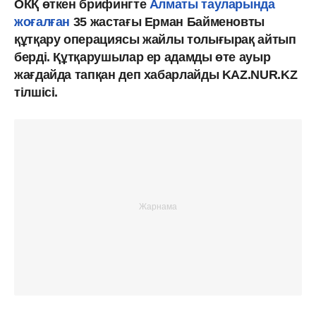
ОКҚ өткен брифингте
Алматы тауларында
жоғалға
н
35 жастағы Ерман Байменовты
құтқару операциясы жайлы толығырақ айтып
берді. Құтқарушылар ер адамды өте ауыр
жағдайда тапқан деп хабарлайды KAZ.NUR.KZ
тілшісі.