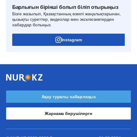
Барлығын бірінші болып біліп отырыңыз
Бізге жазылып, Қазақстанның өзекті жаңалықтарынан,
қызықты суреттер, видеолар мен эксклюзивтерден
хабардар болыңыз.
Instagram
Ақау туралы хабарлаңыз
Жарнама берушілерге