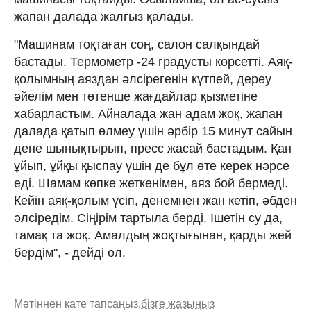
жапан далада жалғыз қалады.
"Машинам тоқтаған соң, салон салқындай
бастады. Термометр -24 градусты көрсетті. Аяқ-
қолымның аяздан әлсірегенін күтпей, дереу
әйелім мен төтенше жағдайлар қызметіне
хабарластым. Айналада жан адам жоқ, жапан
далада қатып өлмеу үшін әрбір 15 минут сайын
дене шынықтырып, пресс жасай бастадым. Қан
ұйып, ұйқы қыспау үшін де бұл өте керек нәрсе
еді. Шамам көпке жеткенімен, аяз бой бермеді.
Кейін аяқ-қолым үсіп, денемнен жан кетіп, әбден
әлсіредім. Сіңірім тартыла берді. Ішетін су да,
тамақ та жоқ. Амалдың жоқтығынан, қарды жей
бердім", - дейді ол.
Мәтіннен қате тапсаңыз,
бізге жазыңыз