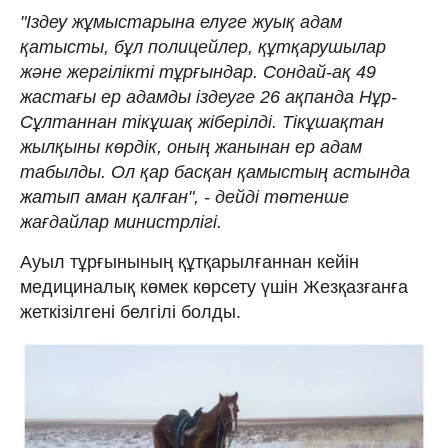
"Іздеу жұмыстарына елуге жуық адам
қатысты, бұл полицейлер, құтқарушылар
және жергілікті тұрғындар. Сондай-ақ 49
жастағы ер адамды іздеуге 26 ақпанда Нұр-
Сұлтаннан тікұшақ жіберілді. Тікұшақтан
жылқыны көрдік, оның жанынан ер адам
табылды. Ол қар басқан қамыстың астында
жатып аман қалған", - дейді төтенше
жағдайлар министрлігі.
Ауыл тұрғынының құтқарылғаннан кейін
медициналық көмек көрсету үшін Жезқазғанға
жеткізілгені белгілі болды.