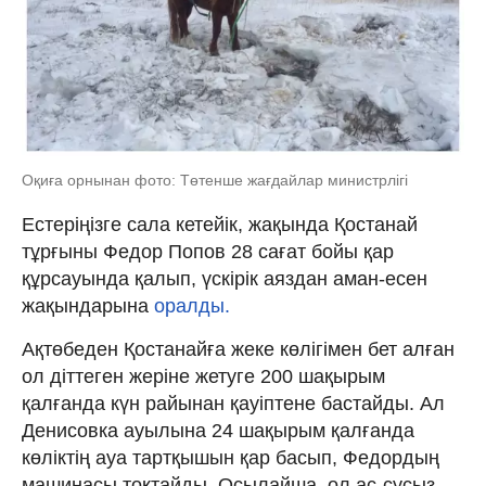
Оқиға орнынан фото: Төтенше жағдайлар министрлігі
Естеріңізге сала кетейік, жақында Қостанай
тұрғыны Федор Попов 28 сағат бойы қар
құрсауында қалып, үскірік аяздан аман-есен
жақындарына
оралды.
Ақтөбеден Қостанайға жеке көлігімен бет алған
ол діттеген жеріне жетуге 200 шақырым
қалғанда күн райынан қауіптене бастайды. Ал
Денисовка ауылына 24 шақырым қалғанда
көліктің ауа тартқышын қар басып, Федордың
машинасы тоқтайды. Осылайша, ол ас-сусыз