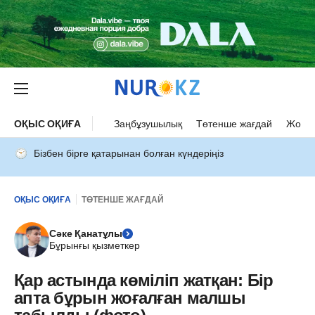
ОҚЫС ОҚИҒА
Заңбұзушылық
Төтенше жағдай
Жол а
Бізбен бірге қатарынан болған күндеріңіз
ОҚЫС ОҚИҒА
ТӨТЕНШЕ ЖАҒДАЙ
Сәке Қанатұлы
Бұрынғы қызметкер
Қар астында көміліп жатқан: Бір
апта бұрын жоғалған малшы