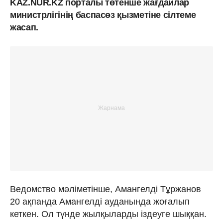
KAZ.NUR.KZ порталы төтенше жағдайлар
министрлігінің баспасөз қызметіне сілтеме
жасап.
Ведомство мәліметінше, Амангелді Тұржанов
20 ақпанда Амангелді ауданында жоғалып
кеткен. Ол түнде жылқыларды іздеуге шыққан.