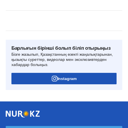
Барлығын бірінші болып біліп отырыңыз
Бізге жазылып, Қазақстанның өзекті жаңалықтарынан,
қызықты суреттер, видеолар мен эксклюзивтерден
хабардар болыңыз.
Instagram