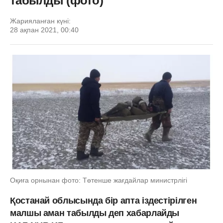
табылды (фото)
Жарияланған күні:
28 ақпан 2021, 00:40
Оқиға орнынан фото: Төтенше жағдайлар министрлігі
Қостанай облысында бір апта іздестірілген
малшы аман табылды деп хабарлайды