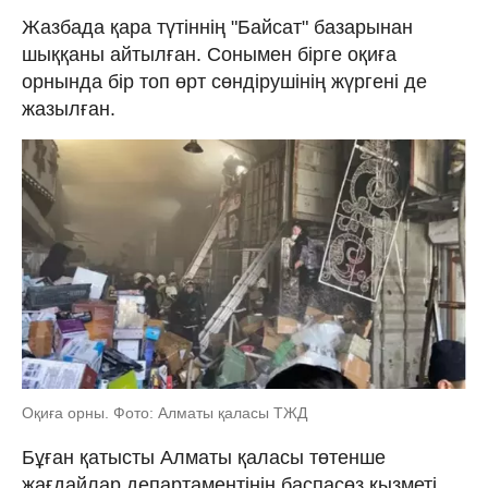
Жазбада қара түтіннің "Байсат" базарынан
шыққаны айтылған. Сонымен бірге оқиға
орнында бір топ өрт сөндірушінің жүргені де
жазылған.
Оқиға орны. Фото: Алматы қаласы ТЖД
Бұған қатысты Алматы қаласы төтенше
жағдайлар департаментінің баспасөз қызметі