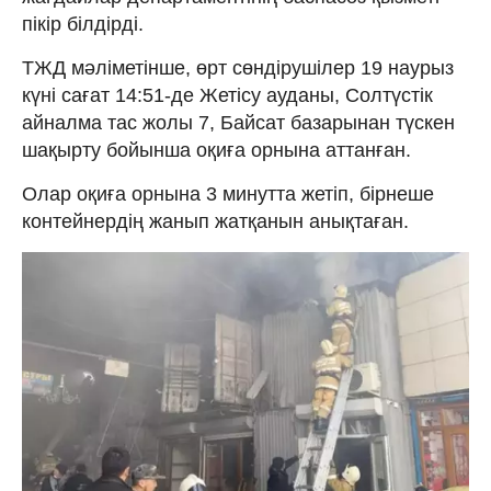
пікір білдірді.
ТЖД мәліметінше, өрт сөндірушілер 19 наурыз
күні сағат 14:51-де Жетісу ауданы, Солтүстік
айналма тас жолы 7, Байсат базарынан түскен
шақырту бойынша оқиға орнына аттанған.
Олар оқиға орнына 3 минутта жетіп, бірнеше
контейнердің жанып жатқанын анықтаған.