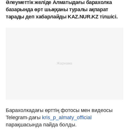
Әлеуметтік желіде Алматыдағы барахолка
базарында өрт шыққаны туралы ақпарат
тарады деп хабарлайды KAZ.NUR.KZ тілшісі.
Барахолкадағы өрттің фотосы мен видеосы
Telegram-дағы
kris_p_almaty_official
парақшасында пайда болды.