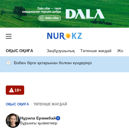
ОҚЫС ОҚИҒА
Заңбұзушылық
Төтенше жағдай
Жол а
Бізбен бірге қатарынан болған күндеріңіз
18+
ОҚЫС ОҚИҒА
ТӨТЕНШЕ ЖАҒДАЙ
Нұрила Ермекбай
Бұрынғы қызметкер