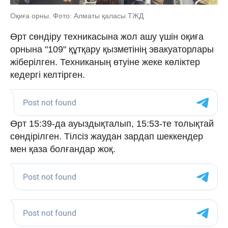
Оқиға орны. Фото: Алматы қаласы ТЖД
Өрт сөндіру техникасына жол ашу үшін оқиға
орнына "109" құтқару қызметінің эвакуаторлары
жіберілген. Техниканың өтуіне жеке көліктер
кедергі келтірген.
Өрт 15:39-да ауыздықталып, 15:53-те толықтай
сөндірілген. Тілсіз жаудан зардап шеккендер
мен қаза болғандар жоқ.