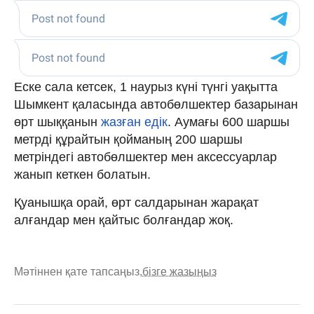
Еске сала кетсек, 1 наурыз күні түнгі уақытта
Шымкент қаласында автобөлшектер базарынан
өрт шыққанын
жазған едік
. Аумағы 600 шаршы
метрді құрайтын қойманың 200 шаршы
метріндегі автобөлшектер мен аксессуарлар
жанып кеткен болатын.
Қуанышқа орай, өрт салдарынан жарақат
алғандар мен қайтыс болғандар жоқ.
Мәтіннен қате тапсаңыз,
бізге жазыңыз