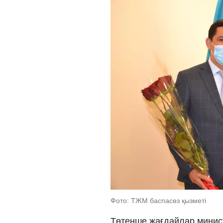
Фото: ТЖМ баспасөз қызметі
Төтенше жағдайлар минис