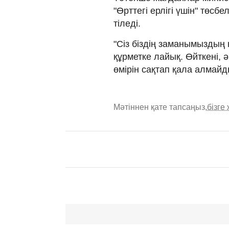
"Өрттегі ерлігі үшін" төсб
тіледі.
"Сіз біздің заманымыздың 
құрметке лайық. Өйткені, әр
өмірін сақтап қала алмайд
Мәтіннен қате тапсаңыз,
бізге