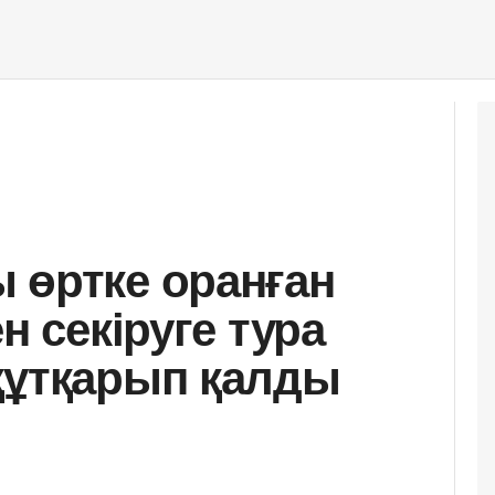
 өртке оранған
н секіруге тура
құтқарып қалды