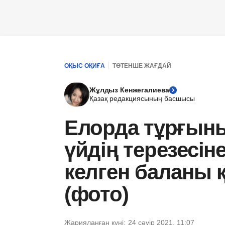
ОҚЫС ОҚИҒА
ТӨТЕНШЕ ЖАҒДАЙ
Жұлдыз Кенжегалиева
Қазақ редакциясының басшысы
Елорда тұрғыны
үйдің терезесіне
келген баланы 
(фото)
Жарияланған күні:
24 сәуір 2021, 11:07