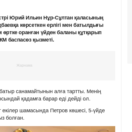
стрі Юрий Ильин Нұр-Сұлтан қаласының
аевқа көрсеткен ерлігі мен батылдығы
м өртке оранған үйден баланы құтқарып
ЖМ баспасөз қызметі.
батыр санамайтынын алға тартты. Менің
сындай қадамға барар еді дейді ол.
ат екілер шамасында Петров көшесі, 5-үйде
ыз болған.