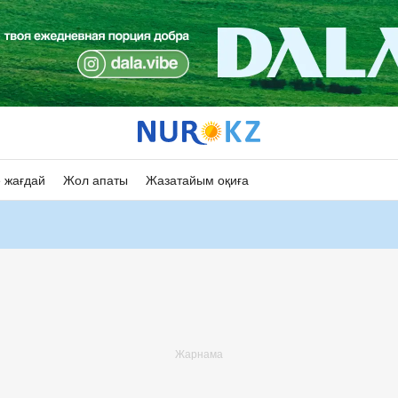
 жағдай
Жол апаты
Жазатайым оқиға