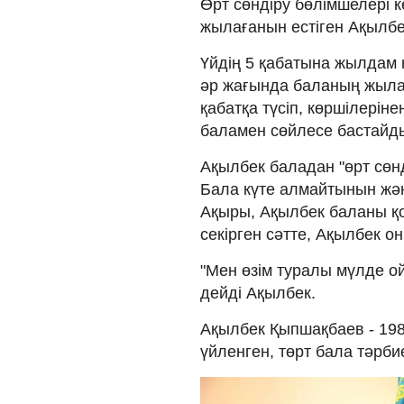
Өрт сөндіру бөлімшелері к
жылағанын естіген Ақылбек
Үйдің 5 қабатына жылдам к
әр жағында баланың жылап
қабатқа түсіп, көршілеріне
баламен сөйлесе бастайд
Ақылбек баладан "өрт сөнд
Бала күте алмайтынын жән
Ақыры, Ақылбек баланы қо
секірген сәтте, Ақылбек он
"Мен өзім туралы мүлде о
дейді Ақылбек.
Ақылбек Қыпшақбаев - 19
үйленген, төрт бала тәрби