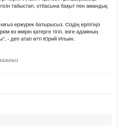
елгісін табыстап, отбасына бақыт пен амандық
нағыз ержүрек батырысыз. Сіздің ерлігіңіз
кім өз өмірін қатерге тігіп, өзге адамның
ы", - деп атап өтті Юрий Ильин.
 жазыңыз