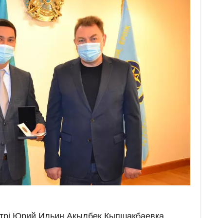
трі Юрий Ильин Ақылбек Қыпшақбаевқа