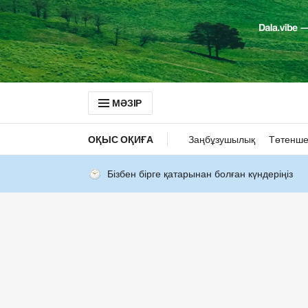
МӘЗІР
ОҚЫС ОҚИҒА
Заңбұзушылық
Төтенше
Бізбен бірге қатарынан болған күндеріңіз