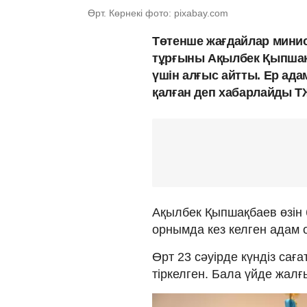
Өрт. Көрнекі фото: pixabay.com
Төтенше жағдайлар мини
тұрғыны Ақылбек Қыпшақб
үшін алғыс айтты. Ер ада
қалған деп хабарлайды Т
Ақылбек Қыпшақбаев өзін 
орнымда кез келген адам о
Өрт 23 сәуірде күндіз сағ
тіркелген. Бала үйде жалғ