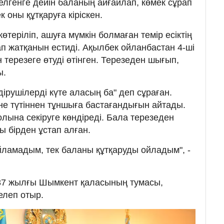
елгенге дейін баланың айғайлап, көмек сұрап
 оны құтқаруға кіріскен.
өтеріліп, ашуға мүмкін болмаған темір есіктің
 жатқанын естиді. Ақылбек ойланбастан 4-ші
н терезеге өтуді өтінген. Терезеден шығып,
ы.
ірушілерді күте аласың ба" деп сұраған.
е түтіннен тұншыға бастағандығын айтады.
лына секіруге көндіреді. Бала терезеден
ы бірден ұстап алған.
йламадым, тек баланы құтқаруды ойладым", -
87 жылғы Шымкент қаласының тумасы,
елеп отыр.