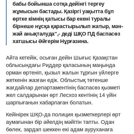
бабы бойынша сотқа дейінгі тергеу
жұмысын бастады. Қазіргі уақытта бұл
өртке кімнің қатысы бар екені туралы
бірнеше нұсқа қарастырылып жатыр, мән-
жай анықталуда",- деді ШҚО ПД баспасөз
хатшысы Әйгерім Нұрғазина.
Айта кетейік, осыған дейін Шығыс Қазақстан
облысындағы Риддер қаласының маңында
орман өртеніп, қызыл жалын тұрғын үйлерге
жеткенін жазған едік. Облыстық төтенше
жағдайлар департаментінің баспасөз қызметі
жел салдарынан өрт Лесхоз кентінің 14 үйін
шарпығанын хабарлаған болатын.
Кейінірек ШҚО-да полиция қызметкерлері өрт
аумағынан бір әйелдің мәйітін тапты. Одан
бөлек, зардап шеккен екі адам ауруханаға