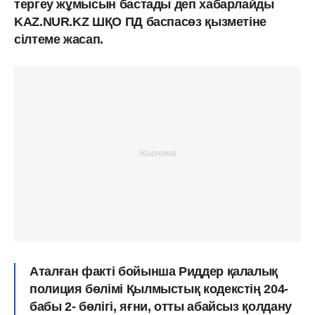
тергеу жұмысын бастады деп хабарлайды
KAZ.NUR.KZ ШҚО ПД баспасөз қызметіне
сілтеме жасап.
Аталған факті бойынша Риддер қалалық
полиция бөлімі Қылмыстық кодекстің 204-
бабы 2- бөлігі, яғни, отты абайсыз қолдану