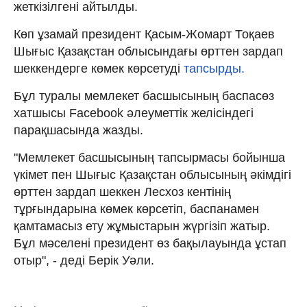
жеткізілгені айтылды.
Көп ұзамай президент Қасым-Жомарт Тоқаев
Шығыс Қазақстан облысындағы өрттен зардап
шеккендерге көмек көрсетуді
тапсырды.
Бұл туралы мемлекет басшысының баспасөз
хатшысы Facebook әлеуметтік желісіндегі
парақшасында жазды.
"Мемлекет басшысының тапсырмасы бойынша
үкімет пен Шығыс Қазақстан облысының әкімдігі
өрттен зардап шеккен Лесхоз кентінің
тұрғындарына көмек көрсетіп, баспанамен
қамтамасыз ету жұмыстарын жүргізіп жатыр.
Бұл мәселені президент өз бақылауында ұстап
отыр", - деді Берік Уәли.