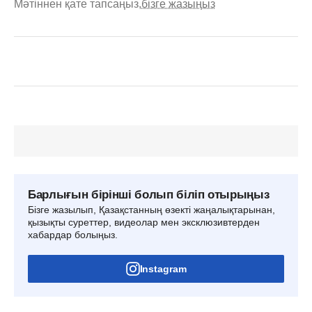
Мәтіннен қате тапсаңыз,
бізге жазыңыз
Барлығын бірінші болып біліп отырыңыз
Бізге жазылып, Қазақстанның өзекті жаңалықтарынан,
қызықты суреттер, видеолар мен эксклюзивтерден
хабардар болыңыз.
Instagram