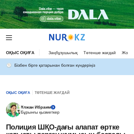
ОҚЫС ОҚИҒА
Заңбұзушылық
Төтенше жағдай
Жол а
Бізбен бірге қатарынан болған күндеріңіз
ОҚЫС ОҚИҒА
ТӨТЕНШЕ ЖАҒДАЙ
Ұлжан Ибраим
Бұрынғы қызметкер
Полиция ШҚО-дағы алапат өртке