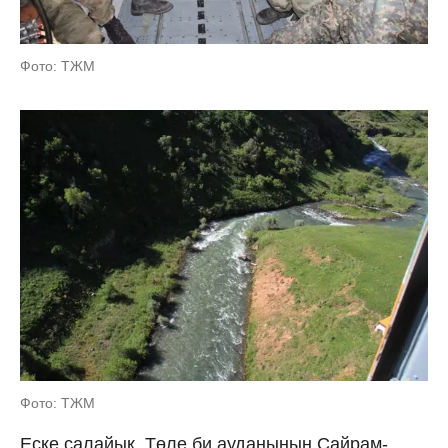
Фото: ТЖМ
Фото: ТЖМ
Еске салайық, Төле би ауданының Сайрам-