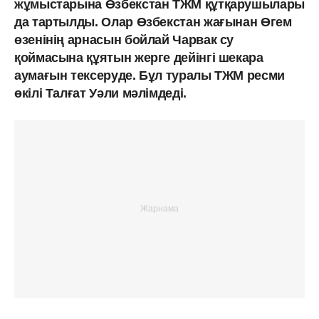
жұмыстарына Өзбекстан ТЖМ құтқарушылары
да тартылды. Олар Өзбекстан жағынан Өгем
өзенінің арнасын бойлай Чарвак су
қоймасына құятын жерге дейінгі шекара
аумағын тексеруде. Бұл туралы ТЖМ ресми
өкілі Талғат Уәли мәлімдеді.