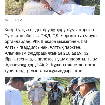
Фото: ТЖМ
Қазіргі уақытт іздестіру-құтқару жұмыстарына
Түркістан облысы ТЖД, ПД, жергілікті атқарушы
органдардан, ҰҚК Шекара қызметінен, ІІМ
Ұлттық гвардиясынан, Ұлттық парктен,
Альпинизм федерациясынан 218 адам, 32
бірлік техника, 3 пилотсыз ұшу аппараты, ТЖМ
"Қазавиақұтқару" АҚ 2 тікұшағы және жоғалған
туристердің туыстары жұмылдырылған.