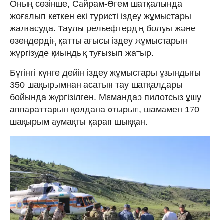
Оның сөзінше, Сайрам-Өгем шатқалында
жоғалып кеткен екі туристі іздеу жұмыстары
жалғасуда. Таулы рельефтердің болуы және
өзендердің қатты ағысы іздеу жұмыстарын
жүргізуде қиындық туғызып жатыр.
Бүгінгі күнге дейін іздеу жұмыстары ұзындығы
350 шақырымнан асатын тау шатқалдары
бойында жүргізілген. Мамандар пилотсыз ұшу
аппараттарын қолдана отырып, шамамен 170
шақырым аумақты қарап шыққан.