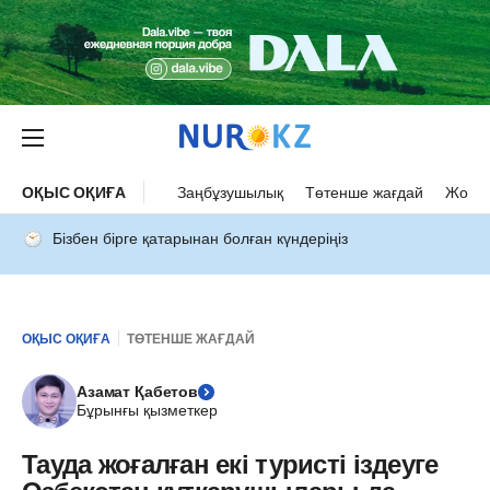
ОҚЫС ОҚИҒА
Заңбұзушылық
Төтенше жағдай
Жол а
Бізбен бірге қатарынан болған күндеріңіз
ОҚЫС ОҚИҒА
ТӨТЕНШЕ ЖАҒДАЙ
Азамат Қабетов
Бұрынғы қызметкер
Тауда жоғалған екі туристі іздеуге