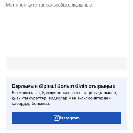
Мәтіннен қате тапсаңыз,
бізге жазыңыз
Барлығын бірінші болып біліп отырыңыз
Бізге жазылып, Қазақстанның өзекті жаңалықтарынан,
қызықты суреттер, видеолар мен эксклюзивтерден
хабардар болыңыз.
Instagram