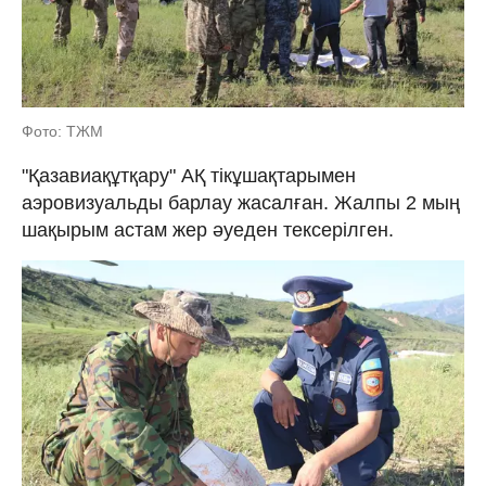
Фото: ТЖМ
"Қазавиақұтқару" АҚ тікұшақтарымен
аэровизуальды барлау жасалған. Жалпы 2 мың
шақырым астам жер әуеден тексерілген.