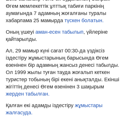
Өгем мемлекеттік ұлттық табиғи паркінің
аумағында 7 адамның жоғалғаны туралы
хабарлама 25 мамырда
түскен болатын.
Оның үшеуі
аман-есен табылып
, үйлеріне
қайтарылды.
Ал, 29 мамыр күні сағат 00:30-да үздіксіз
іздестіру жұмыстарының барысында Өгем
өзенінен бір адамның жансыз денесі табылды.
Ол 1999 жылы туған тауда жоғалып кеткен
туристер тобының бірі екені анықталды. Екінші
жігіттің денесі Өгем өзенінен 3 шақырым
жерден табылған.
Қалған екі адамды іздестіру
жұмыстары
жалғасуда.