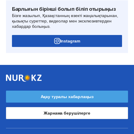
Барлығын бірінші болып біліп отырыңыз
Бізге жазылып, Қазақстанның өзекті жаңалықтарынан,
қызықты суреттер, видеолар мен эксклюзивтерден
хабардар болыңыз.
Instagram
Ақау туралы хабарлаңыз
Жарнама берушілерге