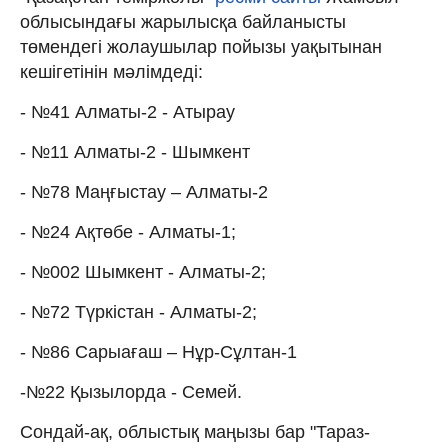
облысындағы жарылысқа байланысты
төмендегі жолаушылар пойызы уақытынан
кешігетінін мәлімдеді:
- №41 Алматы-2 - Атырау
- №11 Алматы-2 - Шымкент
- №78 Маңғыстау – Алматы-2
- №24 Ақтөбе - Алматы-1;
- №002 Шымкент - Алматы-2;
- №72 Түркістан - Алматы-2;
- №86 Сарыағаш – Нұр-Сұлтан-1
-№22 Қызылорда - Семей.
Сондай-ақ, облыстық маңызы бар "Тараз-