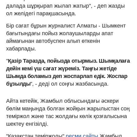
далада шұрқырап жылап жатыр", - деп жазды
ол желідегі парақшасында.
Бір сағат бұрын журналист Алматы - Шымкент
бағытындағы пойыз жолаушыларды апат
аймағынан автобуспен алып өткенін
хабарлады.
"
Қазір Таразда, пойызда отырмыз. Шымқалаға
дейін кемі үш сағат жүреміз. Таңғы жетіде
Шымда боламыз деп жоспарлап едік. Жоспар
бұзылды
", - деді ол соңғы жазбасында.
Айта кетейік, Жамбыл облысындағы әскери
бөлім маңында болған жойқын жарылыстан соң
теміржол және тас жолдағы көлік қозғалысына
шектеу енгізілді.
"Қазақстан теміржолы"
ресми сайты
Жамбыл