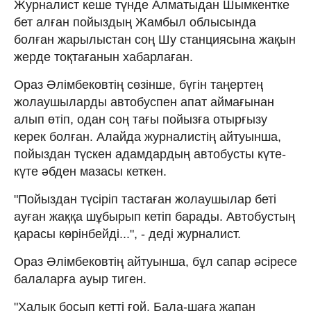
Журналист кеше түнде Алматыдан Шымкентке
бет алған пойыздың Жамбыл облысында
болған жарылыстан соң Шу станциясына жақын
жерде тоқтағанын хабарлаған.
Ораз Әлімбековтің сөзінше, бүгін таңертең
жолаушыларды автобуспен апат аймағынан
алып өтіп, одан соң тағы пойызға отырғызу
керек болған. Алайда журналистің айтуынша,
пойыздан түскен адамдардың автобусты күте-
күте әбден мазасы кеткен.
"Пойыздан түсіріп тастаған жолаушылар беті
ауған жаққа шұбырып кетіп барады. Автобустың
қарасы көрінбейді...", - деді журналист.
Ораз Әлімбековтің айтуынша, бұл сапар әсіресе
балаларға ауыр тиген.
"Халық босып кетті ғой. Бала-шаға жапан