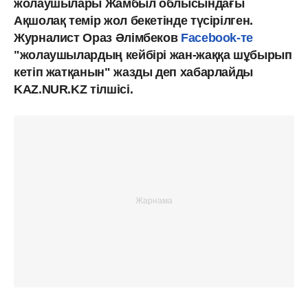
жолаушылары Жамбыл облысындағы
Ақшолақ темір жол бекетінде түсірілген.
Журналист Ораз Әлімбеков
Facebook-те
"жолаушылардың кейбірі жан-жаққа шұбырып
кетіп жатқанын" жазды деп хабарлайды
KAZ.NUR.KZ тілшісі.