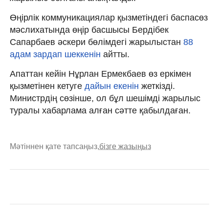
Өңірлік коммуникациялар қызметіндегі баспасөз
мәслихатында өңір басшысы Бердібек
Сапарбаев әскери бөлімдегі жарылыстан
88
адам зардап шеккенін
айтты.
Апаттан кейін Нұрлан Ермекбаев өз еркімен
қызметінен кетуге
дайын екенін
жеткізді.
Министрдің сөзінше, ол бұл шешімді жарылыс
туралы хабарлама алған сәтте қабылдаған.
Мәтіннен қате тапсаңыз,
бізге жазыңыз