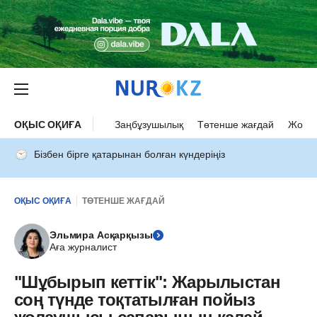
ОҚЫС ОҚИҒА
Заңбұзушылық
Төтенше жағдай
Жол а
Бізбен бірге қатарынан болған күндеріңіз
ОҚЫС ОҚИҒА
ТӨТЕНШЕ ЖАҒДАЙ
Эльмира Асқарқызы
Аға журналист
"Шұбырып кеттік": Жарылыстан
соң түнде тоқтатылған пойыз