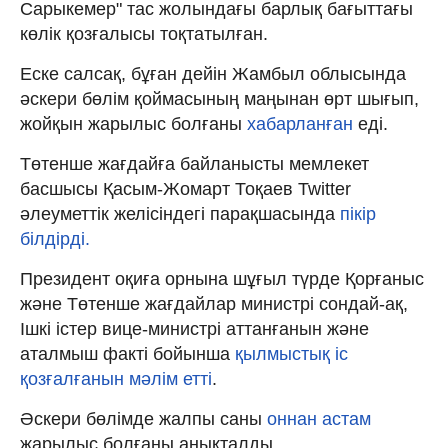
Сарыкемер" тас жолындағы барлық бағыттағы
көлік қозғалысы тоқтатылған.
Еске салсақ, бұған дейін Жамбыл облысында
әскери бөлім қоймасының маңынан өрт шығып,
жойқын жарылыс болғаны
хабарланған
еді.
Төтенше жағдайға байланысты мемлекет
басшысы Қасым-Жомарт Тоқаев Twitter
әлеуметтік желісіндегі парақшасында
пікір
білдірді.
Президент оқиға орнына шұғыл түрде Қорғаныс
және Төтенше жағдайлар министрі сондай-ақ,
Ішкі істер вице-министрі аттанғанын және
аталмыш факті бойынша
қылмыстық іс
қозғалғанын мәлім етті
.
Әскери бөлімде жалпы саны
оннан астам
жарылыс болғаны анықталды.