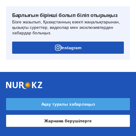
Барлығын бірінші болып біліп отырыңыз
Бізге жазылып, Қазақстанның өзекті жаңалықтарынан,
қызықты суреттер, видеолар мен эксклюзивтерден
хабардар болыңыз.
Instagram
Ақау туралы хабарлаңыз
Жарнама берушілерге