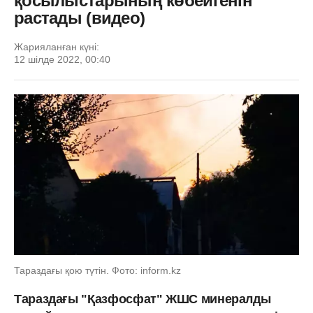
қосылыстарының көбейгенін
растады (видео)
Жарияланған күні:
12 шілде 2022, 00:40
Тараздағы қою түтін. Фото: inform.kz
Тараздағы "Қазфосфат" ЖШС минералды