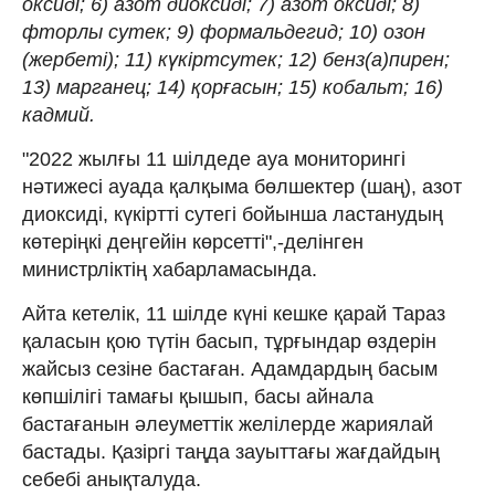
оксиді; 6) азот диоксиді; 7) азот оксиді; 8)
фторлы сутек; 9) формальдегид; 10) озон
(жербеті); 11) күкіртсутек; 12) бенз(а)пирен;
13) марганец; 14) қорғасын; 15) кобальт; 16)
кадмий.
"2022 жылғы 11 шілдеде ауа мониторингі
нәтижесі ауада қалқыма бөлшектер (шаң), азот
диоксиді, күкіртті сутегі бойынша ластанудың
көтеріңкі деңгейін көрсетті",-делінген
министрліктің хабарламасында.
Айта кетелік, 11 шілде күні кешке қарай Тараз
қаласын қою түтін басып, тұрғындар өздерін
жайсыз сезіне бастаған. Адамдардың басым
көпшілігі тамағы қышып, басы айнала
бастағанын әлеуметтік желілерде жариялай
бастады. Қазіргі таңда зауыттағы жағдайдың
себебі анықталуда.