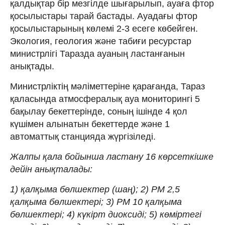
қалдықтар бір мезгілде шығарылып, ауаға фтор
қосылыстары тарай бастады. Ауадағы фтор
қосылыстарының көлемі 2-3 есеге көбейген.
Экология, геология және табиғи ресурстар
министрлігі Таразда ауаның ластанғанын
анықтады.
Министрліктің мәліметтеріне қарағанда, Тараз
қаласында атмосфералық ауа мониторингі 5
бақылау бекеттерінде, соның ішінде 4 қол
күшімен алынатын бекеттерде және 1
автоматтық станцияда жүргізіледі.
Жалпы қала бойынша ластану 16 көрсеткішке
дейін анықталады:
1) қалқыма бөлшектер (шаң); 2) РМ 2,5
қалқыма бөлшектері; 3) РМ 10 қалқыма
бөлшектері; 4) күкірт диоксиді; 5) көміртегі