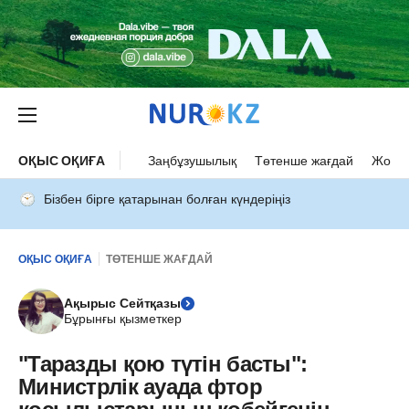
ОҚЫС ОҚИҒА
Заңбұзушылық
Төтенше жағдай
Жол а
Бізбен бірге қатарынан болған күндеріңіз
ОҚЫС ОҚИҒА
ТӨТЕНШЕ ЖАҒДАЙ
Ақырыс Сейтқазы
Бұрынғы қызметкер
"Таразды қою түтін басты":
Министрлік ауада фтор