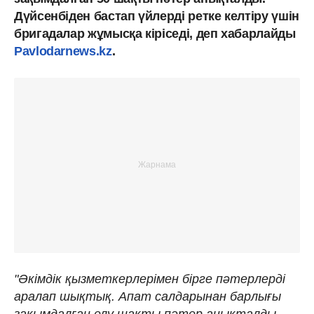
Дүйсенбіден бастап үйлерді ретке келтіру үшін
бригадалар жұмысқа кіріседі, деп хабарлайды
Pavlodarnews.kz
.
"Әкімдік қызметкерлерімен бірге пәтерлерді
аралап шықтық. Апат салдарынан барлығы
зақымдалған елу шақты пәтер анықталды.