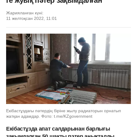
ге жуық пәтер зақымдалған
Жарияланған күні:
11 желтоқсан 2022, 11:01
Екібастұздағы пәтердің біріне жылу радиаторын орнатып
жатқан адамдар. Фото: t.me/KZgovernment
Екібастұзда апат салдарынан барлығы
зақымдалған 50 шақты пәтер анықталды.