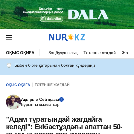
ОҚЫС ОҚИҒА
Заңбұзушылық
Төтенше жағдай
Жол а
Бізбен бірге қатарынан болған күндеріңіз
ОҚЫС ОҚИҒА
ТӨТЕНШЕ ЖАҒДАЙ
Ақырыс Сейтқазы
Бұрынғы қызметкер
"Адам тұратындай жағдайға
келеді": Екібастұздағы апаттан 50-