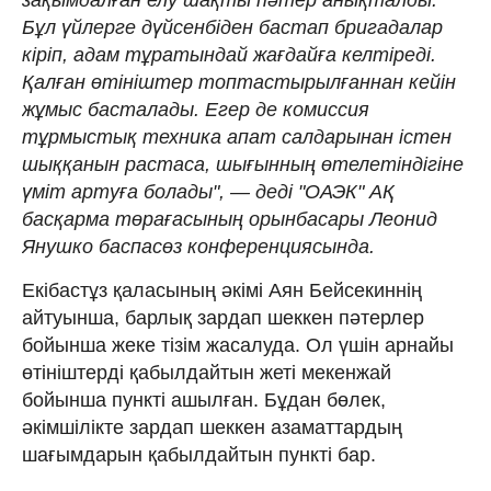
Бұл үйлерге дүйсенбіден бастап бригадалар
кіріп, адам тұратындай жағдайға келтіреді.
Қалған өтініштер топтастырылғаннан кейін
жұмыс басталады. Егер де комиссия
тұрмыстық техника апат салдарынан істен
шыққанын растаса, шығынның өтелетіндігіне
үміт артуға болады", — деді "ОАЭК" АҚ
басқарма төрағасының орынбасары Леонид
Янушко баспасөз конференциясында.
Екібастұз қаласының әкімі Аян Бейсекиннің
айтуынша, барлық зардап шеккен пәтерлер
бойынша жеке тізім жасалуда. Ол үшін арнайы
өтініштерді қабылдайтын жеті мекенжай
бойынша пункті ашылған. Бұдан бөлек,
әкімшілікте зардап шеккен азаматтардың
шағымдарын қабылдайтын пункті бар.