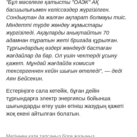
"Бұл мәселеге қатысты "ОАЭК" АҚ
басшылығымен келіссөздер жүргізілген.
Сондықтан да жалған ақпарат болмауы тиіс.
Міндетті түрде жөндеу жұмыстары
жүргізіледі. Ақауларды анықтайтын 70
адамнан тұратын жеті бригада құрылған.
Тұрғындардың өздері жөндеуді бастаған
жағдайлар да бар. Ол үшін чектерді ұсыну
қажет. Мұндай жағдайда комисия
тексергеннен кейін шығын өтеледі", — деді
Аян Бейсекин.
Естеріңізге сала кетейік, бұған дейін
тұрғындарға электр энергиясы бойынша
шығындарды өтеу үшін өтініш жазудың қажеті
жоқ екені айтылған болатын.
Мәтіннен қате тапсаңыз,
бізге жазыңыз