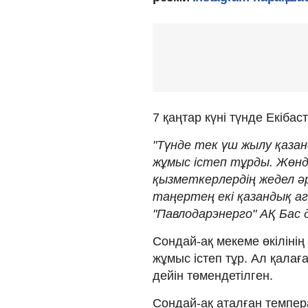
7 қаңтар күні түнде Екіба
"Түнде тек үш жылу қаза
жұмыс істеп тұрды. Жөнде
қызметкерлердің жедел ә
таңертең екі қазандық агр
"Павлодарэнерго" АҚ Бас
Сондай-ақ мекеме өкілінің
жұмыс істеп тұр. Ал қалағ
дейін төмендетілген.
Сондай-ақ аталған темпера