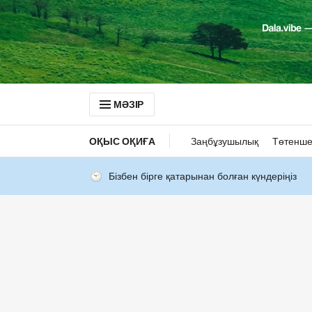
МӘЗІР
ОҚЫС ОҚИҒА
Заңбұзушылық
Төтенше
Бізбен бірге қатарынан болған күндеріңіз