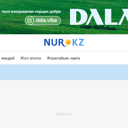
 жағдай
Жол апаты
Жазатайым оқиға