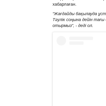
хабарлаған.
"Жағдайды бақылауда ұст
Тәулік соңына дейін тағы
отырмыз", - деді ол.