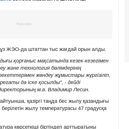
стұз ЖЭО-да штаттан тыс жағдай орын алды.
ндығы қорғаныс мақсатында кезек-кезегімен
у және технология бөлімдерінің
рекеттерімен жөндеу жұмыстары жүргізіліп,
егаты да іске қосылды", - дейді
 директорының м.а. Владимир Лесин.
 айтуынша, қазіргі таңда бес жылу қазандығы
а берілетін жылу температурасы 47 градусқа
тура көрсеткіші біртіндеп арттыратыны