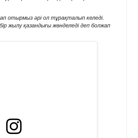
ап отырмыз әрі ол тұрақталып келеді.
 бір жылу қазандығы жөнделеді деп болжап