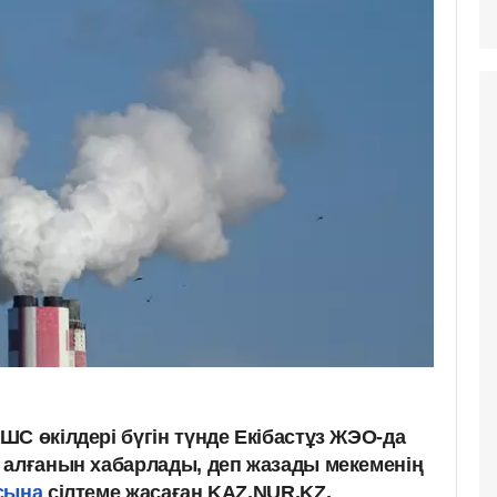
С өкілдері бүгін түнде Екібастұз ЖЭО-да
 алғанын хабарлады, деп жазады мекеменің
сына
сілтеме жасаған KAZ.NUR.KZ.