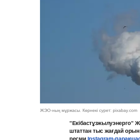
ЖЭО-ның мұржасы. Көрнекі сурет: pixabay.com
"Екібастұзжылуэнерго" ЖШ
штаттан тыс жағдай орын
ресми
Instagram-парақша