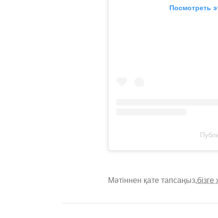
Посмотреть э
Публи
Мәтіннен қате тапсаңыз,
бізге