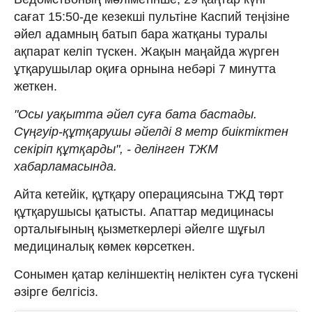
сағат 15:50-де кезекші пультіне Каспий теңізіне
әйел адамның батып бара жатқаны туралы
ақпарат келіп түскен. Жақын маңайда жүрген
ұтқарушылар оқиға орнына небәрі 7 минутта
жеткен.
"Осы уақытта әйел суға бата бастады.
Сүңгуір-құтқарушы әйелді 8 метр биіктіктен
секіріп құтқарды", - делінген ТЖМ
хабарламасында.
Айта кетейік, құтқару операциясына ТЖД төрт
құтқарушысы қатысты. Апаттар медицинасы
орталығының қызметкерлері әйелге шұғыл
медициналық көмек көрсеткен.
Сонымен қатар келіншектің неліктен суға түскені
әзірге белгісіз.