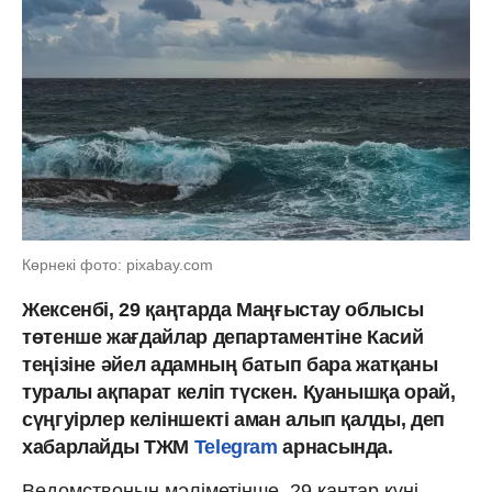
Көрнекі фото: pixabay.com
Жексенбі, 29 қаңтарда Маңғыстау облысы
төтенше жағдайлар департаментіне Касий
теңізіне әйел адамның батып бара жатқаны
туралы ақпарат келіп түскен. Қуанышқа орай,
сүңгуірлер келіншекті аман алып қалды, деп
хабарлайды ТЖМ
Telegram
арнасында.
Ведомствоның мәліметінше, 29 қаңтар күні