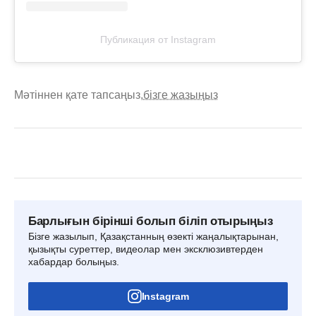
Публикация от Instagram
Мәтіннен қате тапсаңыз,
бізге жазыңыз
Барлығын бірінші болып біліп отырыңыз
Бізге жазылып, Қазақстанның өзекті жаңалықтарынан,
қызықты суреттер, видеолар мен эксклюзивтерден
хабардар болыңыз.
Instagram