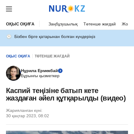
ОҚЫС ОҚИҒА
Заңбұзушылық
Төтенше жағдай
Жол а
Бізбен бірге қатарынан болған күндеріңіз
ОҚЫС ОҚИҒА
ТӨТЕНШЕ ЖАҒДАЙ
Нұрила Ермекбай
Бұрынғы қызметкер
Каспий теңізіне батып кете
жаздаған әйел құтқарылды (видео)
Жарияланған күні:
30 қаңтар 2023, 08:02