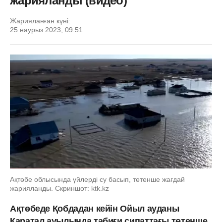
жарияланды (видео)
Жарияланған күні:
25 наурыз 2023, 09:51
Ақтөбе облысында үйлерді су басып, төтенше жағдай
жарияланды. Скриншот: ktk.kz
Ақтөбеде Қобдадан кейін Ойыл ауданы
Қаратал ауылында табиғи сипаттағы төтенше