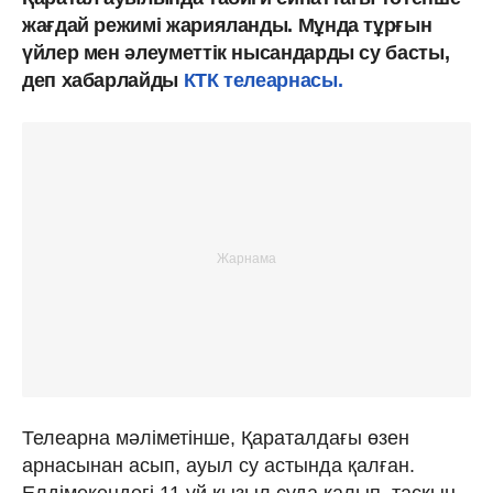
жағдай режимі жарияланды. Мұнда тұрғын
үйлер мен әлеуметтік нысандарды су басты,
деп хабарлайды
КТК телеарнасы.
Телеарна мәліметінше, Қараталдағы өзен
арнасынан асып, ауыл су астында қалған.
Елдімекендегі 11 үй қызыл суда қалып, тасқын