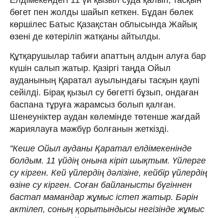
бөгет пен жолды шайып кеткен. Бұдан бөлек
көршілес Батыс Қазақстан облысында Жайық
өзені де көтеріліп жатқаны айтылды.
Құтқарушылар табиғи апаттың алдын алуға бар
күшін салып жатыр. Қазіргі таңда Ойыл
ауданының Қаратал ауылындағы тасқын қаупі
сейілді. Бірақ қызыл су бөгетті бұзып, ондаған
баспана тұруға жарамсыз болып қалған.
Шенеуніктер аудан көлемінде төтенше жағдай
жариялауға мәжбүр болғанын жеткізді.
"Кеше Ойыл ауданы Қаратал елдімекенінде
болдым. 11 үйдің онына кіріп шықтым. Үйлерге
су кірген. Кей үйлердің дәлізіне, кейбір үйлердің
өзіне су кірген. Соған байланысты бүгіннен
бастап мамандар жұмыс істеп жатыр. Бәрін
актілеп, соның қорытындысы негізінде жұмыс