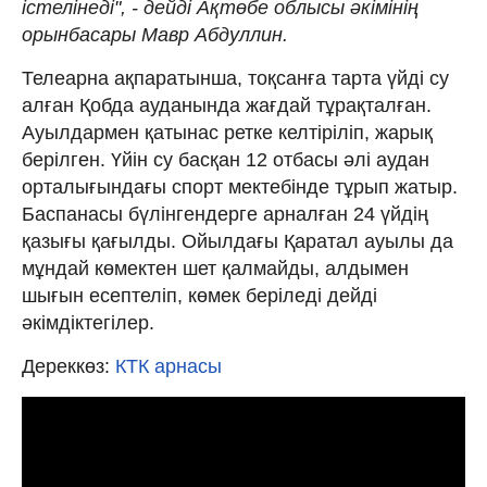
істелінеді", - дейді Ақтөбе облысы әкімінің
орынбасары Мавр Абдуллин.
Телеарна ақпаратынша, тоқсанға тарта үйді су
алған Қобда ауданында жағдай тұрақталған.
Ауылдармен қатынас ретке келтіріліп, жарық
берілген. Үйін су басқан 12 отбасы әлі аудан
орталығындағы спорт мектебінде тұрып жатыр.
Баспанасы бүлінгендерге арналған 24 үйдің
қазығы қағылды. Ойылдағы Қаратал ауылы да
мұндай көмектен шет қалмайды, алдымен
шығын есептеліп, көмек беріледі дейді
әкімдіктегілер.
Дереккөз:
КТК арнасы