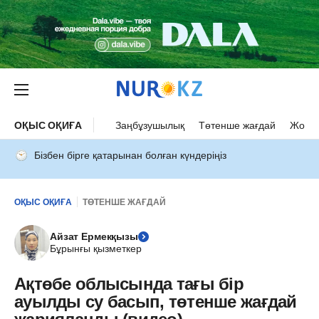
ОҚЫС ОҚИҒА
Заңбұзушылық
Төтенше жағдай
Жол а
Бізбен бірге қатарынан болған күндеріңіз
ОҚЫС ОҚИҒА
ТӨТЕНШЕ ЖАҒДАЙ
Айзат Ермекқызы
Бұрынғы қызметкер
Ақтөбе облысында тағы бір
ауылды су басып, төтенше жағдай