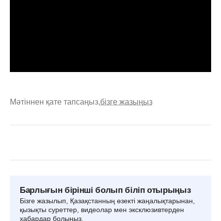
Мәтіннен қате тапсаңыз,
бізге жазыңыз
Барлығын бірінші болып біліп отырыңыз
Бізге жазылып, Қазақстанның өзекті жаңалықтарынан,
қызықты суреттер, видеолар мен эксклюзивтерден
хабардар болыңыз.