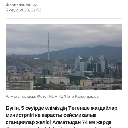
Жарияланған күні:
5 сәуір 2023, 22:52
Алматы қаласы. Фото: NUR.KZ/Петр Карандашов
Бүгін, 5 сәуірде еліміздің Төтенше жағдайлар
министрлігіне қарасты сейсмикалық
станциялар желісі Алматыдан 74 км жерде