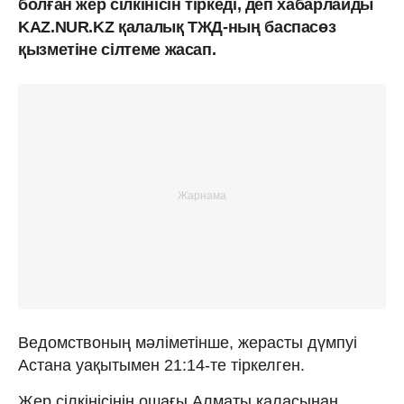
болған жер сілкінісін тіркеді, деп хабарлайды
KAZ.NUR.KZ қалалық ТЖД-ның баспасөз
қызметіне сілтеме жасап.
Ведомствоның мәліметінше, жерасты дүмпуі
Астана уақытымен 21:14-те тіркелген.
Жер сілкінісінің ошағы Алматы қаласынан