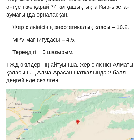
оңтүстікке қарай 74 км қашықтықта Қырғызстан
аумағында орналасқан.
Жер сілкінісінің энергетикалық класы – 10.2.
MPV магнитудасы – 4.5.
Тереңдігі – 5 шақырым.
ТЖД өкілдерінің айтуынша, жер сілкінісі Алматы
қаласының Алма-Арасан шатқалында 2 балл
деңгейінде сезілген.