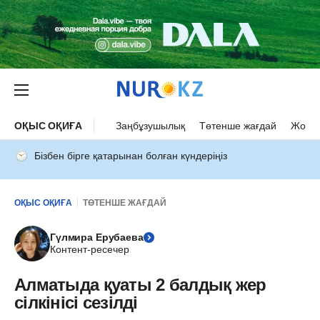
ОҚЫС ОҚИҒА
Заңбұзушылық
Төтенше жағдай
Жол а
Бізбен бірге қатарынан болған күндеріңіз
ОҚЫС ОҚИҒА
ТӨТЕНШЕ ЖАҒДАЙ
Гүлмира Ерубаева
Контент-ресечер
Алматыда қуаты 2 балдық жер
сілкінісі сезілді