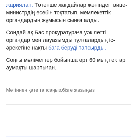
жариялап,
Төтенше жағдайлар жөніндегі вице-
министрдің есебін тоқтатып, мемлекеттік
органдардың жұмысын сынға алды.
Сондай-ақ Бас прокуратураға уәкілетті
органдар мен лауазымды тұлғалардың іс-
әрекетіне нақты
баға беруді тапсырды.
Соңғы мәліметтер бойынша өрт 60 мың гектар
аумақты шарпыған.
Мәтіннен қате тапсаңыз,
бізге жазыңыз