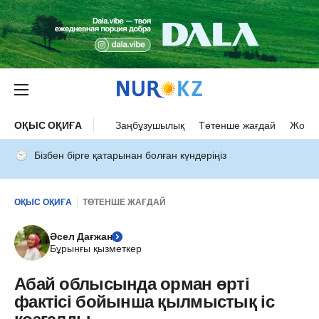
ОҚЫС ОҚИҒА
Заңбұзушылық
Төтенше жағдай
Жол а
Бізбен бірге қатарынан болған күндеріңіз
ОҚЫС ОҚИҒА
ТӨТЕНШЕ ЖАҒДАЙ
Әсел Дағжан
Бұрынғы қызметкер
Абай облысында орман өрті
фактісі бойынша қылмыстық іс