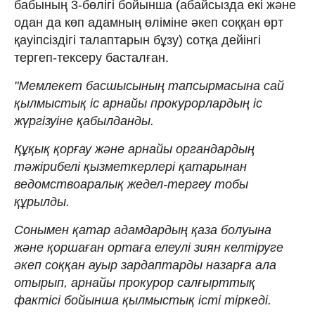
бабының 3-бөлігі бойынша (абайсызда екі және
одан да көп адамның өліміне әкеп соққан өрт
қауіпсіздігі талаптарын бұзу) сотқа дейінгі
тергеп-тексеру басталған.
"Мемлекет басшысының тапсырмасына сай
қылмыстық іс арнайы прокурорлардың іс
жүргізуіне қабылданды.
Құқық қорғау және арнайы органдардың
тәжірибелі қызметкерлері қатарынан
ведомствоаралық жедел-тергеу тобы
құрылды.
Сонымен қатар адамдардың қаза болуына
және қоршаған ортаға елеулі зиян келтіруге
әкеп соққан ауыр зардаптарды назарға ала
отырып, арнайы прокурор салғырттық
фактісі бойынша қылмыстық істі тіркеді.