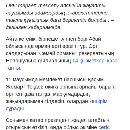
Оны тергеп-тексеру аясында жауапты
лауазымды адамдардың іс-әрекеттеріне
тиісті құқықтық баға берілетін болады", –
делінген хабарламада.
Айта кетейік, бірнеше күннен бері Абай
облысында орман өрті өршіп тұр. Өрт
салдарынан "Семей орманы" резерватының
Новошульба филиалының
14 қызметкері қаза
тапты
.
11 маусымда мемлекет басшысы Қасым-
Жомарт Тоқаев оқиға орнына арнайы барып,
өрттен қаза тапқан марқұмдардың
жақындарымен тілдесіп, олардан
кешірім
сұрады
.
Сонымен қатар президент жедел штабтың
отырысын өткізіп, онда облыс әкіміне
сөгіс