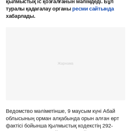
қылмыстық іс қозғалғанын мәлімдеді. Бұл
туралы қадағалау органы
ресми сайтында
хабарлады.
Ведомство мәліметінше, 9 маусым күні Абай
облысының орман алқабында орын алған өрт
фактісі бойынша Қылмыстық кодекстің 292-