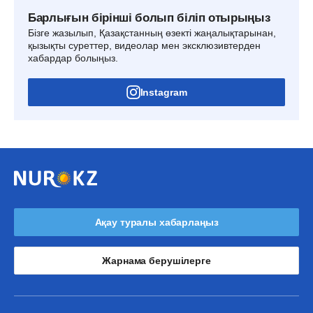
Барлығын бірінші болып біліп отырыңыз
Бізге жазылып, Қазақстанның өзекті жаңалықтарынан,
қызықты суреттер, видеолар мен эксклюзивтерден
хабардар болыңыз.
Instagram
Ақау туралы хабарлаңыз
Жарнама берушілерге