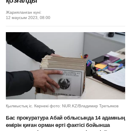
қозғалды
Жарияланған күні:
12 маусым 2023, 08:00
Қылмыстық іс. Көрнекі фото: NUR.KZ/Владимир Третьяков
Бас прокуратура Абай облысында 14 адамның
өмірін қиған орман өрті фактісі бойынша