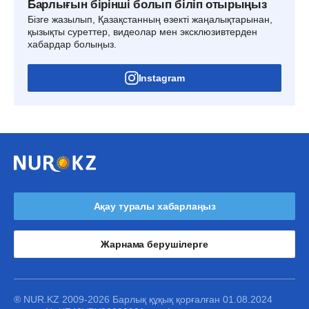
Барлығын бірінші болып біліп отырыңыз
Бізге жазылып, Қазақстанның өзекті жаңалықтарынан,
қызықты суреттер, видеолар мен эксклюзивтерден
хабардар болыңыз.
Instagram
Ақау туралы хабарлаңыз
Жарнама берушілерге
® NUR.KZ 2009-2026 Барлық құқық қорғалған 01.08.2024