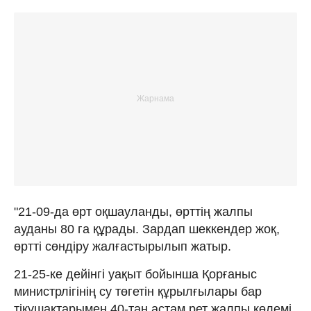
"21-09-да өрт оқшауланды, өрттің жалпы
ауданы 80 га құрады. Зардап шеккендер жоқ,
өртті сөндіру жалғастырылып жатыр.
21-25-ке дейінгі уақыт бойынша Қорғаныс
министрлігінің су төгетін құрылғылары бар
тікұшақтарымен 40-тан астам рет жалпы көлемі