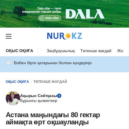
ОҚЫС ОҚИҒА
Заңбұзушылық
Төтенше жағдай
Жол а
Бізбен бірге қатарынан болған күндеріңіз
ОҚЫС ОҚИҒА
ТӨТЕНШЕ ЖАҒДАЙ
Ақырыс Сейтқазы
Бұрынғы қызметкер
Астана маңындағы 80 гектар
аймақта өрт оқшауланды