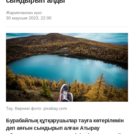
сындырып алды
Жарияланған күні:
30 маусым 2023, 22:00
Тау. Көрнекі фото: pixabay.com
Бурабайлық құтқарушылар тауға көтерілемін
деп аяғын сындырып алған Атырау