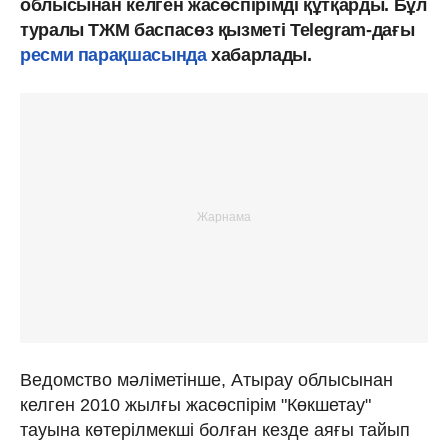
облысынан келген жасөспірімді құтқарды. Бұл
туралы ТЖМ баспасөз қызметі Telegram-дағы
ресми парақшасында
хабарлады.
Ведомство мәліметінше, Атырау облысынан
келген 2010 жылғы жасөспірім "Көкшетау"
тауына көтерілмекші болған кезде аяғы тайып