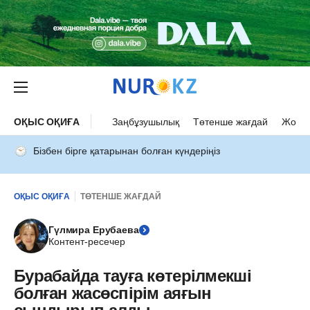
ОҚЫС ОҚИҒА
Заңбұзушылық
Төтенше жағдай
Жол а
Бізбен бірге қатарынан болған күндеріңіз
ОҚЫС ОҚИҒА
ТӨТЕНШЕ ЖАҒДАЙ
Гүлмира Ерубаева
Контент-ресечер
Бурабайда тауға көтерілмекші
болған жасөспірім аяғын