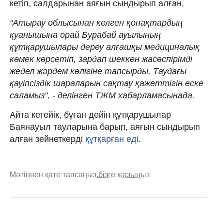
кетіп, салдарынан аяғын сындырып алған.
"Атырау облысынан келген қонақтардың
қуанышына орай Бурабай ауылының
құтқарушылары дереу алғашқы медициналық
көмек көрсетіп, зардап шеккен жасөспірімді
жедел жәрдем көлігіне тапсырды. Таудағы
қауіпсіздік шараларын сақтау қажеттігін еске
саламыз", - делінген ТЖМ хабарламасынада.
Айта кетейік, бұған дейін құтқарушылар
Баянауыл тауларына барып, аяғын сындырып
алған зейнеткерді
құтқарған еді
.
Мәтіннен қате тапсаңыз,
бізге жазыңыз