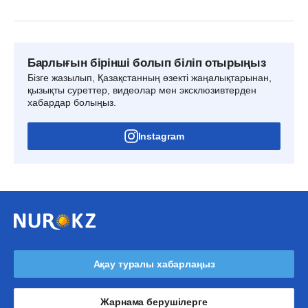
Барлығын бірінші болып біліп отырыңыз
Бізге жазылып, Қазақстанның өзекті жаңалықтарынан,
қызықты суреттер, видеолар мен эксклюзивтерден
хабардар болыңыз.
Instagram
Ақау туралы хабарлаңыз
Жарнама берушілерге