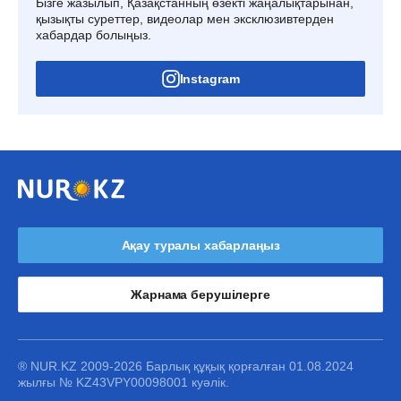
Бізге жазылып, Қазақстанның өзекті жаңалықтарынан,
қызықты суреттер, видеолар мен эксклюзивтерден
хабардар болыңыз.
Instagram
Ақау туралы хабарлаңыз
Жарнама берушілерге
® NUR.KZ 2009-2026 Барлық құқық қорғалған 01.08.2024
жылғы № KZ43VPY00098001 куәлік.