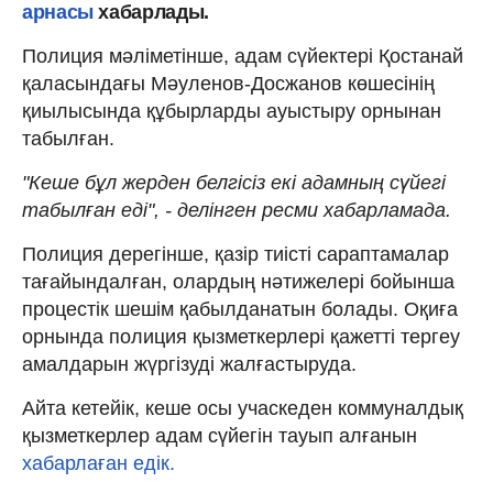
арнасы
хабарлады.
Полиция мәліметінше, адам сүйектері Қостанай
қаласындағы Мәуленов-Досжанов көшесінің
қиылысында құбырларды ауыстыру орнынан
табылған.
"Кеше бұл жерден белгісіз екі адамның сүйегі
табылған еді", - делінген ресми хабарламада.
Полиция дерегінше, қазір тиісті сараптамалар
тағайындалған, олардың нәтижелері бойынша
процестік шешім қабылданатын болады. Оқиға
орнында полиция қызметкерлері қажетті тергеу
амалдарын жүргізуді жалғастыруда.
Айта кетейік, кеше осы учаскеден коммуналдық
қызметкерлер адам сүйегін тауып алғанын
хабарлаған едік.