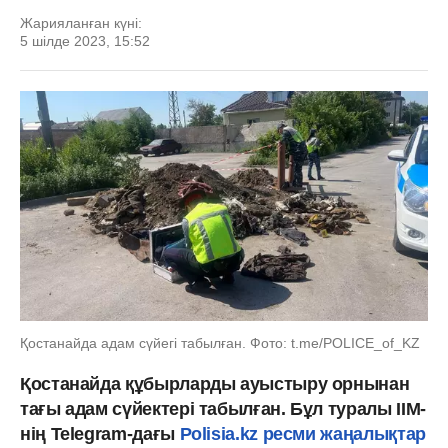
Жарияланған күні:
5 шілде 2023, 15:52
Қостанайда адам сүйегі табылған. Фото: t.me/POLICE_of_KZ
Қостанайда құбырларды ауыстыру орнынан
тағы адам сүйектері табылған. Бұл туралы ІІМ-
нің Telegram-дағы
P
olisia.kz ресми жаңалықтар