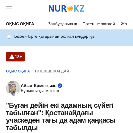
ОҚЫС ОҚИҒА
Заңбұзушылық
Төтенше жағдай
Жол а
Бізбен бірге қатарынан болған күндеріңіз
18+
ОҚЫС ОҚИҒА
ТӨТЕНШЕ ЖАҒДАЙ
Айзат Ермекқызы
Бұрынғы қызметкер
"Бұған дейін екі адамның сүйегі
табылған": Қостанайдағы
учаскеден тағы да адам қаңқасы
табылды