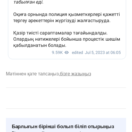
Мәтіннен қате тапсаңыз,
бізге жазыңыз
Барлығын бірінші болып біліп отырыңыз