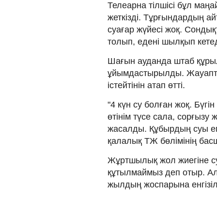
Телеарна тілшісі бұл маңа
жеткізді. Тұрғындардың а
суағар жүйесі жоқ. Сонды
толып, едені шылқып кетед
Шағын ауданда штаб құрыл
ұйымдастырылды. Жауапты
істейтінін атап өтті.
"4 күн су болған жоқ. Бүгі
өтінім түсе сала, сорғызу
жасалды. Құбырдың суы еме
қалалық ТЖ бөлімінің бас
Жұртшылық жол жиегіне су
құтылмаймыз деп отыр. Ал 
жылдың жоспарына енгізіл