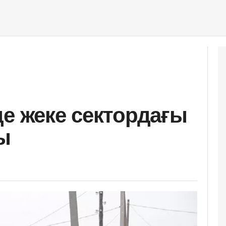
де жеке сектордағы
ы