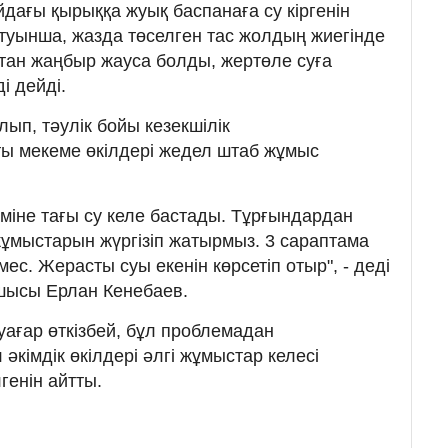
йдағы қырыққа жуық баспанаға су кіргенін
йтуынша, жазда төселген тас жолдың жиегінде
қтан жаңбыр жауса болды, жертөле суға
і дейді.
ып, тәулік бойы кезекшілік
 мекеме өкілдері жедел штаб жұмыс
н міне тағы су келе бастады. Тұрғындардан
 жұмыстарын жүргізіп жатырмыз. 3 сараптама
с. Жерасты суы екенін көрсетіп отыр", - деді
шысы Ерлан Кенебаев.
ағар өткізбей, бұл проблемадан
әкімдік өкілдері әлгі жұмыстар келесі
генін айтты.