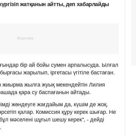
үргізіп жатқанын айтты, деп хабарлайды
рғындар бір ай бойы сумен арпалысуда. Ылғал
ырғасы жарылып, іргетасы үгітіле бастаған.
н жиырма жылға жуық мекендейтін Лилия
ашада қара су баспағанын айтады.
імді жөндеуге жағдайым да, күшім де жоқ.
рсетіп қалар. Комиссия құру керек шығар. Не
 бұл мәселені шұғыл шешу керек", - дейді
.