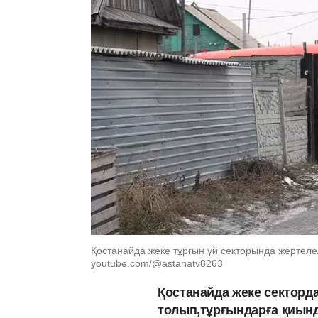
Қостанайда жеке тұрғын үй секторында жертөлел
youtube.com/@astanatv8263
Қостанайда жеке секторда
толып,тұрғындарға қиынд