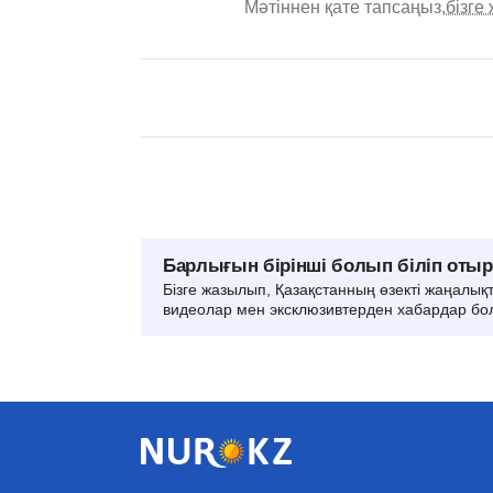
Мәтіннен қате тапсаңыз,
бізге
Барлығын бірінші болып біліп оты
Бізге жазылып, Қазақстанның өзекті жаңалық
видеолар мен эксклюзивтерден хабардар бо