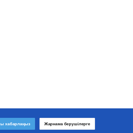
лы хабарлаңыз
Жарнама берушілерге