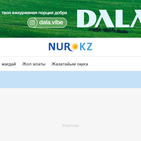
 жағдай
Жол апаты
Жазатайым оқиға