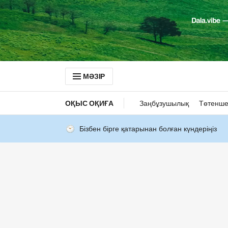
МӘЗІР
ОҚЫС ОҚИҒА
Заңбұзушылық
Төтенше
Бізбен бірге қатарынан болған күндеріңіз