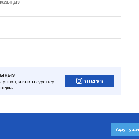
 жазыңыз
рыңыз
Instagram
тарынан, қызықты суреттер,
лыңыз.
Ақау тура