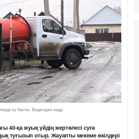
ерді су басты. Видеодан кадр:
ғы 40-қа жуық үйдің жертөлесі суға
ық туғызып отыр. Жауапты мекеме өкілдері