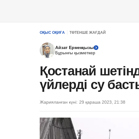
ОҚЫС ОҚИҒА
ТӨТЕНШЕ ЖАҒДАЙ
Айзат Ермекқызы
Бұрынғы қызметкер
Қостанай шетін
үйлерді су баст
Жарияланған күні:
29 қараша 2023, 21:38