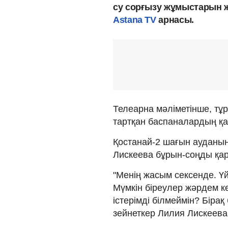
су сорғызу жұмыстарын ж
Аstana TV
арнасы.
Телеарна мәліметінше, тұ
тартқан баспаналардың қаб
Қостанай-2 шағын ауданы
Лискеева бұрын-соңды қар
"Менің жасым сексенде. Үй
Мүмкін біреулер жәрдем кө
істерімді білмеймін? Бірақ
зейнеткер Лилия Лискеева