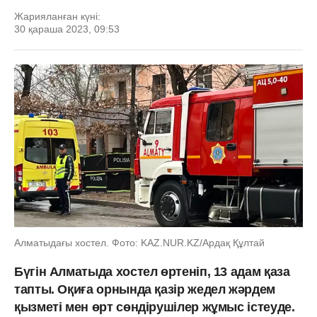
Жарияланған күні:
30 қараша 2023, 09:53
Алматыдағы хостел. Фото: KAZ.NUR.KZ/Ардақ Құлтай
Бүгін Алматыда хостел өртеніп, 13 адам қаза
тапты. Оқиға орнында қазір жедел жәрдем
қызметі мен өрт сөндірушілер жұмыс істеуде.