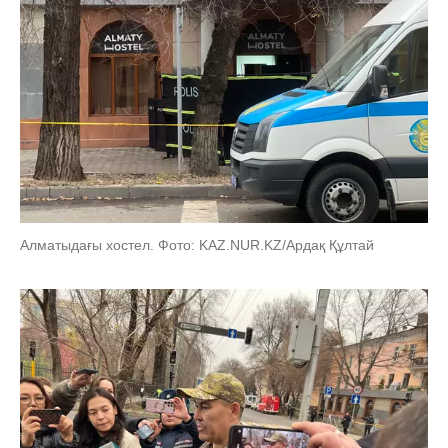
Алматыдағы хостел. Фото: KAZ.NUR.KZ/Ардақ Құлтай