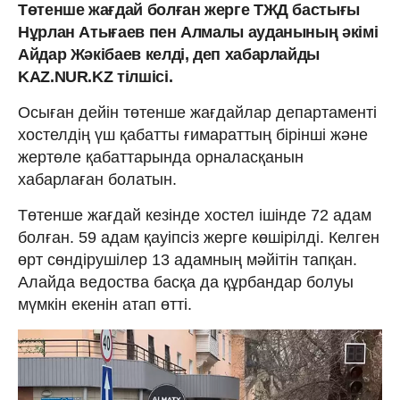
Төтенше жағдай болған жерге ТЖД бастығы
Нұрлан Атығаев пен Алмалы ауданының әкімі
Айдар Жәкібаев келді, деп хабарлайды
KAZ.NUR.KZ тілшісі.
Осыған дейін төтенше жағдайлар департаменті
хостелдің үш қабатты ғимараттың бірінші және
жертөле қабаттарында орналасқанын
хабарлаған болатын.
Төтенше жағдай кезінде хостел ішінде 72 адам
болған. 59 адам қауіпсіз жерге көшірілді. Келген
өрт сөндірушілер 13 адамның мәйітін тапқан.
Алайда ведоства басқа да құрбандар болуы
мүмкін екенін атап өтті.