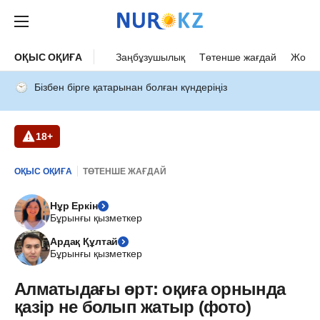
ОҚЫС ОҚИҒА
Заңбұзушылық
Төтенше жағдай
Жол а
Бізбен бірге қатарынан болған күндеріңіз
18+
ОҚЫС ОҚИҒА
ТӨТЕНШЕ ЖАҒДАЙ
Нұр Еркін
Бұрынғы қызметкер
Ардақ Құлтай
Бұрынғы қызметкер
Алматыдағы өрт: оқиға орнында
қазір не болып жатыр (фото)