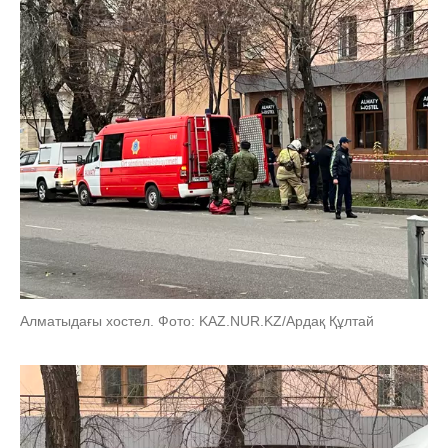
Алматыдағы хостел. Фото: KAZ.NUR.KZ/Ардақ Құлтай