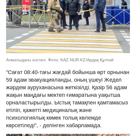
Алматыдағы хостел. Фото: KAZ.NUR.KZ/Ардақ Құлтай
"Сағат 08:40-тағы жағдай бойынша өрт орнынан
59 адам эвакуацияланды, оның үшеуі Жедел
жәрдем ауруханасына жеткізілді. Қазір 56 адам
жақын маңдағы мектеп ғимаратына уақытша
орналастырылды. Ыстық тамақпен қамтамасыз
етіліп, қажетті медициналық және
психологиялық көмек толық көлемде
көрсетіледі", - делінген хабарламада.