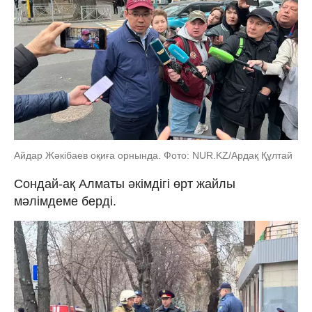
Айдар Жәкібаев оқиға орнында. Фото: NUR.KZ/Ардақ Құлтай
Сондай-ақ Алматы әкімдігі өрт жайлы
мәлімдеме берді.