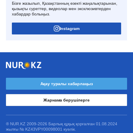
Бізге жазылып, Қазақстанның өзекті жаңалықтарынан,
қызықты суреттер, видеолар мен эксклюзивтерден
хабардар болыңыз.
Instagram
Ақау туралы хабарлаңыз
Жарнама берушілерге
® NUR.KZ 2009-2026 Барлық құқық қорғалған 01.08.2024
жылғы № KZ43VPY00098001 куәлік.