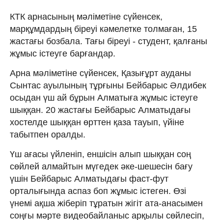
КТК арнасының мәліметіне сүйенсек,
марқұмдардың біреуі кәмелетке толмаған, 15
жастағы бозбала. Тағы біреуі - студент, қалғаны
жұмыс істеуге барғандар.
Арна мәліметіне сүйенсек, Қазығұрт ауданы
Сынтас ауылының тұрғыны Бейбарыс Әлдибек
осыдан үш ай бұрын Алматыға жұмыс істеуге
шыққан. 20 жастағы Бейбарыс Алматыдағы
хостелде шыққан өрттен қаза тауып, үйіне
табытпен оралды.
Үш ағасы үйленіп, еншісін алып шыққан соң
сөйлей алмайтын мүгедек әке-шешесін бағу
үшін Бейбарыс Алматыдағы фаст-фут
орталығында аспаз боп жұмыс істеген. Өзі
үнемі ақша жіберіп тұратын жігіт ата-анасымен
соңғы мәрте видеобайланыс арқылы сөйлесіп,