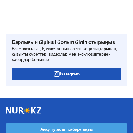
Барлығын бірінші болып біліп отырыңыз
Бізге жазылып, Қазақстанның өзекті жаңалықтарынан,
қызықты суреттер, видеолар мен эксклюзивтерден
хабардар болыңыз.
Instagram
Ақау туралы хабарлаңыз