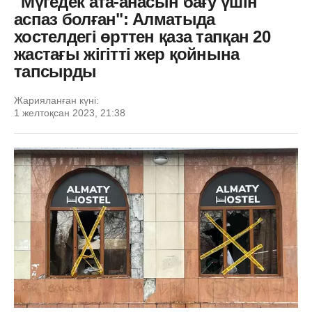
"Мүгедек ата-анасын бағу үшін
аспаз болған": Алматыда
хостелдегі өрттен қаза тапқан 20
жастағы жігітті жер қойнына
тапсырды
Жарияланған күні:
1 желтоқсан 2023, 21:38