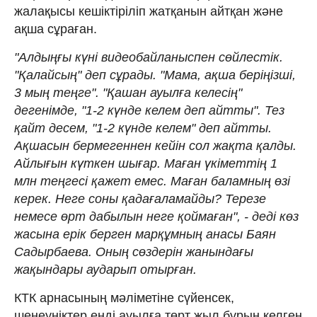
жалақысы кешіктіріліп жатқанын айтқан және
ақша сұраған.
"Алдыңғы күні видеобайланыспен сөйлестік.
"Қалайсың" деп сұрады. "Мама, ақша беріңізші,
3 мың теңге". "Қашан ауылға келесің"
дегенімде, "1-2 күнде келем деп айтты". Тез
қайт десем, "1-2 күнде келем" деп айтты.
Ақшасын бермегеннен кейін сол жақта қалды.
Айлығын күткен шығар. Маған үкіметтің 1
млн теңгесі қажет емес. Маған баламның өзі
керек. Неге соны қадағаламайды? Терезе
немесе өрт дабылын неге қоймаған", - деді көз
жасына ерік берген марқұмның анасы Баян
Садырбаева. Оның сөздерін жанындағы
жақындары аударып отырған.
КТК арнасының мәліметіне сүйенсек,
шенеуніктер енді ауылға төрт жыл бұрын келген