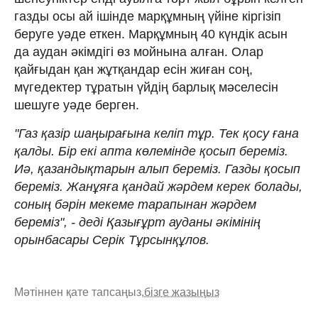
газды осы ай ішінде марқұмның үйіне кіргізіп
беруге уәде еткен. Марқұмның 40 күндік асын
да аудан әкімдігі өз мойнына алған. Олар
қайғыдан қан жұтқандар есін жиған соң,
мүгедектер тұратын үйдің барлық мәселесін
шешуге уәде берген.
"Газ қазір шаңырағына келіп тұр. Тек қосу ғана
қалды. Бір екі апта көлемінде қосып береміз.
Иә, қазандықтарын алып береміз. Газды қосып
береміз. Жанұяға қандай жәрдем керек болады,
соның бәрін мекеме тарапынан жәрдем
береміз", - деді Қазығұрт ауданы әкімінің
орынбасары Серік Тұрсынқұлов.
Мәтіннен қате тапсаңыз,
бізге жазыңыз