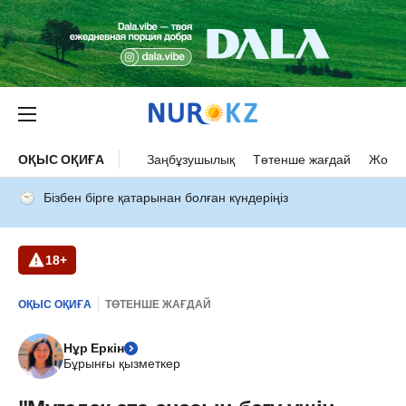
ОҚЫС ОҚИҒА
Заңбұзушылық
Төтенше жағдай
Жол а
Бізбен бірге қатарынан болған күндеріңіз
18+
ОҚЫС ОҚИҒА
ТӨТЕНШЕ ЖАҒДАЙ
Нұр Еркін
Бұрынғы қызметкер