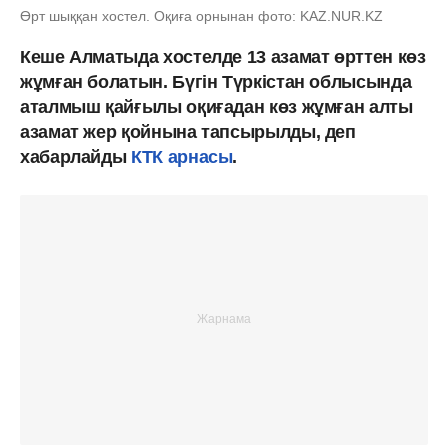
Өрт шыққан хостел. Оқиға орнынан фото: KAZ.NUR.KZ
Кеше Алматыда хостелде 13 азамат өрттен көз
жұмған болатын. Бүгін Түркістан облысында
аталмыш қайғылы оқиғадан көз жұмған алты
азамат жер қойнына тапсырылды, деп
хабарлайды
КТК арнасы
.