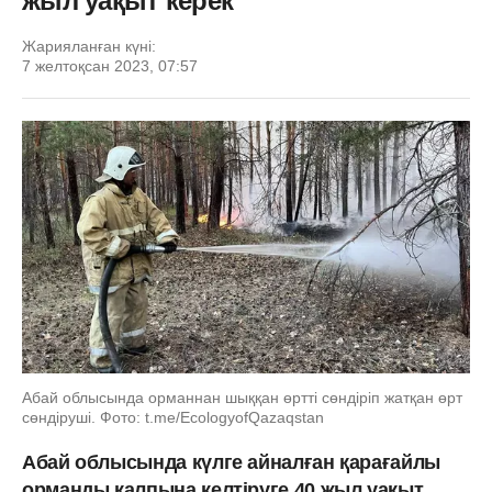
жыл уақыт керек
Жарияланған күні:
7 желтоқсан 2023, 07:57
Абай облысында орманнан шыққан өртті сөндіріп жатқан өрт
сөндіруші. Фото: t.me/EcologyofQazaqstan
Абай облысында күлге айналған қарағайлы
орманды қалпына келтіруге 40 жыл уақыт