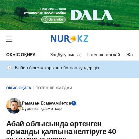
ОҚЫС ОҚИҒА
Заңбұзушылық
Төтенше жағдай
Жол а
Бізбен бірге қатарынан болған күндеріңіз
ОҚЫС ОҚИҒА
ТӨТЕНШЕ ЖАҒДАЙ
Рамазан Есмағамбетов
Бұрынғы қызметкер
Абай облысында өртенген
орманды қалпына келтіруге 40