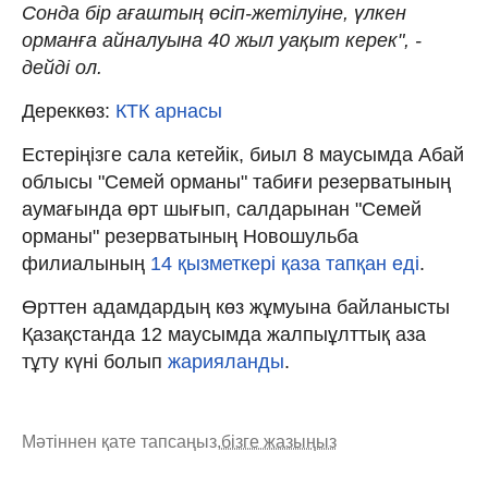
Сонда бір ағаштың өсіп-жетілуіне, үлкен
орманға айналуына 40 жыл уақыт керек", -
дейді ол.
Дереккөз:
КТК арнасы
Естеріңізге сала кетейік, биыл 8 маусымда Абай
облысы "Семей орманы" табиғи резерватының
аумағында өрт шығып, салдарынан "Семей
орманы" резерватының Новошульба
филиалының
14 қызметкері қаза тапқан еді
.
Өрттен адамдардың көз жұмуына байланысты
Қазақстанда 12 маусымда жалпыұлттық аза
тұту күні болып
жарияланды
.
Мәтіннен қате тапсаңыз,
бізге жазыңыз