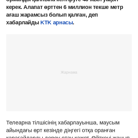
керек. Алапат өрттен 6 миллион текше метр
ағаш жарамсыз болып қалған, деп
хабарлайды
KTK арнасы
.
Телеарна тілшісінің хабарлауынша, маусым
айындағы өрт кезінде діңгегі отқа оранған
қарағайларды дереу отау қажет. Өйткені жанып