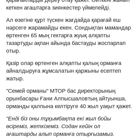
кеткен ағаштарға зиянкестер үймелейді.
Ал өзегіне құрт түскен жағдайда қарағай еш
нәрсеге жарамайды екен. Сондықтан мамандар
өртенген 65 мың гектарға жуық алқапты
тазартуды ақпан айында бастауды жоспарлап
отыр.
Қазір олар өртенген алқапты қалың орманға
айналдыруға жұмсалатын қаржыны есептеп
жатыр.
"Семей орманы" МТОР бас директорының
орынбасары Ғани Алпысшаловтың айтуынша,
орманды қалпына келтіруге 40 жыл уақыт қажет.
"Енді біз оны тұқымбақта екі жыл бойы
өсіреміз, жеткіземіз. Содан кейін ол
ағаштарды алып орманға отырғызамыз.