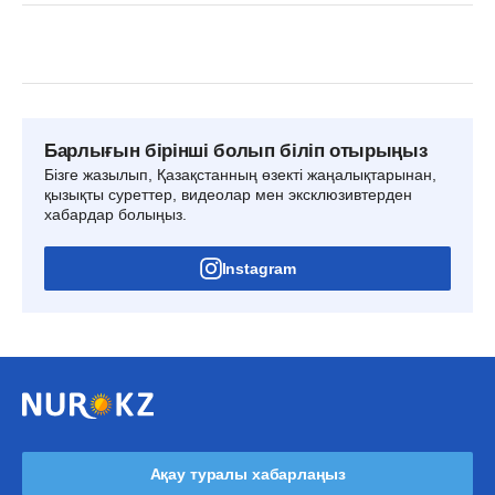
Барлығын бірінші болып біліп отырыңыз
Бізге жазылып, Қазақстанның өзекті жаңалықтарынан,
қызықты суреттер, видеолар мен эксклюзивтерден
хабардар болыңыз.
Instagram
Ақау туралы хабарлаңыз