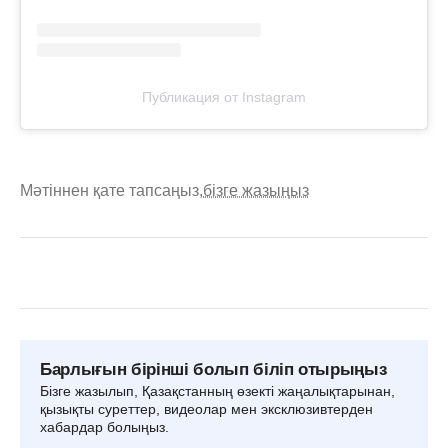
Публикация от Instagram
Мәтіннен қате тапсаңыз,
бізге жазыңыз
Барлығын бірінші болып біліп отырыңыз
Бізге жазылып, Қазақстанның өзекті жаңалықтарынан,
қызықты суреттер, видеолар мен эксклюзивтерден
хабардар болыңыз.