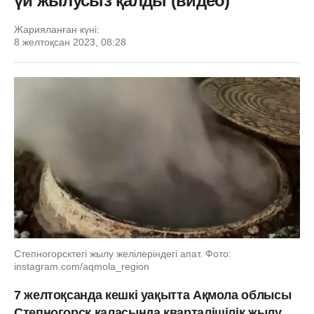
үй жылусыз қалды (видео)
Жарияланған күні:
8 желтоқсан 2023, 08:28
Степногорсктегі жылу желілеріндегі апат. Фото:
instagram.com/aqmola_region
7 желтоқсанда кешкі уақытта Ақмола облысы
Степногорск қаласында кварталішілік жылу