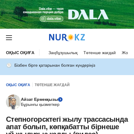
ОҚЫС ОҚИҒА
Заңбұзушылық
Төтенше жағдай
Жол а
Бізбен бірге қатарынан болған күндеріңіз
ОҚЫС ОҚИҒА
ТӨТЕНШЕ ЖАҒДАЙ
Айзат Ермекқызы
Бұрынғы қызметкер
Cтепногорсктегі жылу трассасында
апат болып, көпқабатты бірнеше