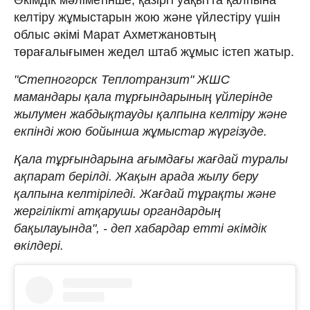
келтіру жұмыстарын жою және үйлестіру үшін
облыс әкімі Марат Ахметжановтың
төрағалығымен жедел штаб жұмыс істеп жатыр.
"Степногорск Теплотранзит" ЖШС
мамандары қала тұрғындарының үйлерінде
жылумен жабдықтауды қалпына келтіру және
екпінді жою бойынша жұмыстар жүргізуде.
Қала тұрғындарына ағымдағы жағдай туралы
ақпарат берілді. Жақын арада жылу беру
қалпына келтіріледі. Жағдай тұрақты және
жергілікті атқарушы органдардың
бақылауында", - деп хабардар етті әкімдік
өкілдері.