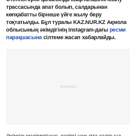
трассасында апат болып, салдарынан
көпқабатты бірнеше үйге жылу беру
тоқтатылды. Бұл туралы KAZ.NUR.KZ Ақмола
облысының әкімдігінің Instagram-дағы
ресми
парақшасына
сілтеме жасап хабарлайды.
Әкімдік мәліметінше, қазіргі уақытта қалпына